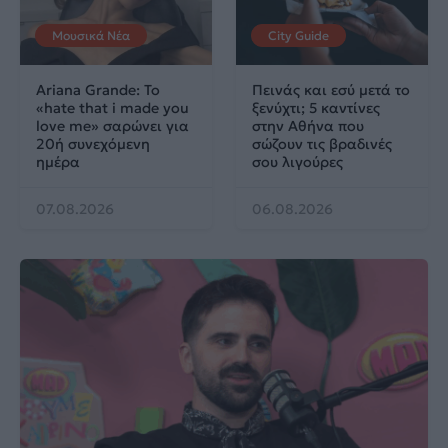
Μουσικά Νέα
City Guide
Ariana Grande: Το
Πεινάς και εσύ μετά το
«hate that i made you
ξενύχτι; 5 καντίνες
love me» σαρώνει για
στην Αθήνα που
20ή συνεχόμενη
σώζουν τις βραδινές
ημέρα
σου λιγούρες
07.08.2026
06.08.2026