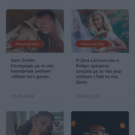
Μουσικά Νέα
Μουσικά Νέα
Sam Smith:
Η Zara Larsson και η
Επιστρέφει με το νέο
Robyn γράφουν
heartbreak anthem
ιστορία με το νέο pop
«When he’s gone»
anthem «Talk to me,
Zara»
07.08.2026
07.08.2026