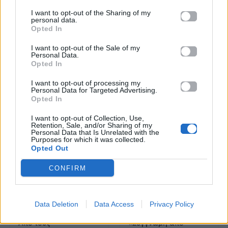
Καλλιτεχνών
I want to opt-out of the Sharing of my
personal data.
με πληροφορίες για
Opted In
δισκογραφία, πορεία
I want to opt-out of the Sale of my
και σημαντικές στιγμές
Personal Data.
τους στην ελληνική
Opted In
μουσική σκηνή
I want to opt-out of processing my
Personal Data for Targeted Advertising.
Opted In
Δες επίσης
I want to opt-out of Collection, Use,
Retention, Sale, and/or Sharing of my
Personal Data that Is Unrelated with the
Purposes for which it was collected.
Opted Out
CONFIRM
Μουσικά Νέα
Μουσικά Νέα
Data Deletion
Data Access
Privacy Policy
Από τους
«Συγγνώμη από