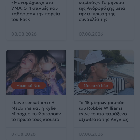
«Μονομάχους» στα
καρδιάς»: Το μήνυμα
VMA: 5+1 στιγμές που
της Ανδρομάχης μετά
καθόρισαν την πορεία
την ακύρωση της
του Rack
συναυλία της
08.08.2026
07.08.2026
Μουσικά Νέα
Μουσικά Νέα
«Love sensation»: Η
Το 18 μέτρων ρομπότ
Madonna και η Kylie
του Robbie Williams
Minogue κυκλοφορούν
έγινε το πιο παράξενο
το πρώτο τους ντουέτο
αξιοθέατο της Αγγλίας
07.08.2026
07.08.2026