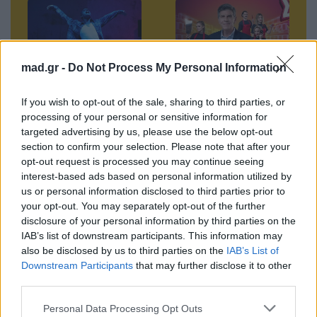
mad.gr -
Do Not Process My Personal Information
«Αόριστος»:
Σούπερ Ήρωες: Η
If you wish to opt-out of the sale, sharing to third parties, or
processing of your personal or sensitive information for
Πάραταση
νέα κωμική σειρά
targeted advertising by us, please use the below opt-out
παραστάσεων εώς
του ANT1 που κάνει
section to confirm your selection. Please note that after your
Μ.Τρίτη 7 Απριλίου
το σούπερ
opt-out request is processed you may continue seeing
μάρκετ… πεδίο
interest-based ads based on personal information utilized by
18.03.2026
γέλιου
us or personal information disclosed to third parties prior to
your opt-out. You may separately opt-out of the further
18.03.2026
disclosure of your personal information by third parties on the
IAB’s list of downstream participants. This information may
also be disclosed by us to third parties on the
IAB’s List of
Downstream Participants
that may further disclose it to other
third parties.
Βιογραφικά
Ελλήνων
Personal Data Processing Opt Outs