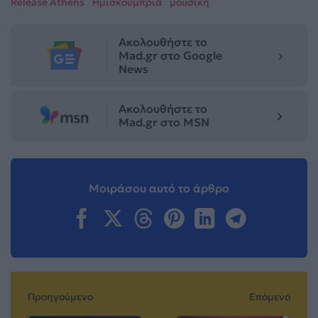
Release Athens
Ημισκούμπρια
μουσική
Ακολουθήστε το
Mad.gr στο Google
News
Ακολουθήστε το
Mad.gr στο MSN
Μοιράσου αυτό το άρθρο
Προηγούμενο
Επόμενο