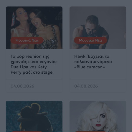
Μουσικά Νέα
Μουσικά Νέα
Το pop reunion της
Hawk: Έρχεται το
χρονιάς είναι γεγονός:
πολυαναμενόμενο
Dua Lipa και Katy
«Blue curacao»
Perry μαζί στο stage
04.08.2026
04.08.2026