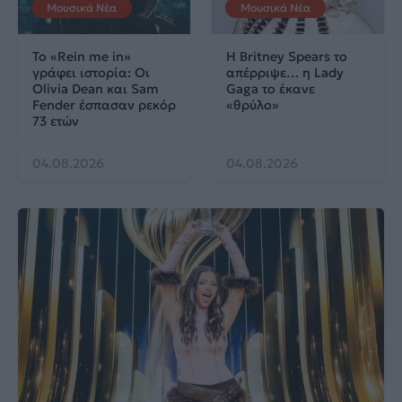
Μουσικά Νέα
Μουσικά Νέα
Το «Rein me in»
Η Britney Spears το
γράφει ιστορία: Οι
απέρριψε… η Lady
Olivia Dean και Sam
Gaga το έκανε
Fender έσπασαν ρεκόρ
«θρύλο»
73 ετών
04.08.2026
04.08.2026