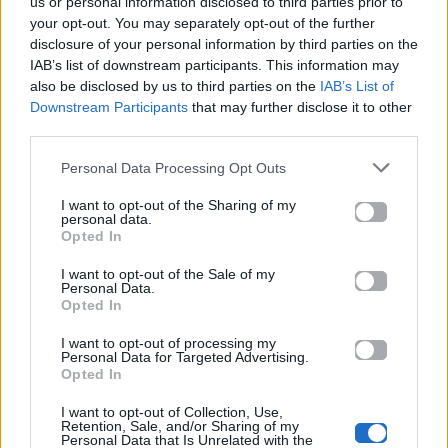
us or personal information disclosed to third parties prior to
your opt-out. You may separately opt-out of the further
disclosure of your personal information by third parties on the
IAB’s list of downstream participants. This information may
also be disclosed by us to third parties on the
IAB’s List of
Downstream Participants
that may further disclose it to other
third parties.
Personal Data Processing Opt Outs
I want to opt-out of the Sharing of my
personal data.
Opted In
I want to opt-out of the Sale of my
Personal Data.
Για σχόλια, μηνύματα ή φωτογραφικό υλικό
Opted In
σχετικά με το
Mad.gr
, επισκεφτείτε μας στο
Facebook
, επικοινωνήστε μέσω
Twitter
ή
I want to opt-out of processing my
Personal Data for Targeted Advertising.
ακολουθήστε μας στο
Instagram
.
Opted In
Mad Video Muisc Awards
mad vma 2025
ΔΕΣΠΟΙΝΑ
I want to opt-out of Collection, Use,
Retention, Sale, and/or Sharing of my
ΒΑΝΔΗ
Personal Data that Is Unrelated with the