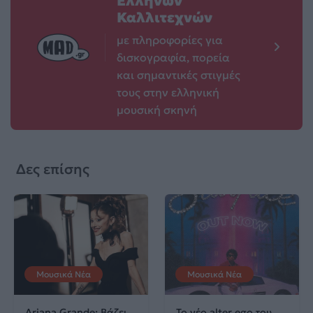
Ελλήνων
Καλλιτεχνών
με πληροφορίες για
δισκογραφία, πορεία
και σημαντικές στιγμές
τους στην ελληνική
μουσική σκηνή
Δες επίσης
Μουσικά Νέα
Μουσικά Νέα
Ariana Grande: Βάζει
Το νέο alter ego του