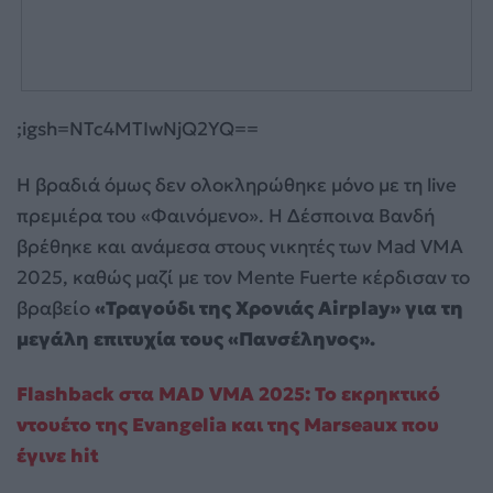
;igsh=NTc4MTIwNjQ2YQ==
Η βραδιά όμως δεν ολοκληρώθηκε μόνο με τη live
πρεμιέρα του «Φαινόμενο». Η Δέσποινα Βανδή
βρέθηκε και ανάμεσα στους νικητές των Mad VMA
2025, καθώς μαζί με τον Mente Fuerte κέρδισαν το
βραβείο
«Τραγούδι της Χρονιάς Airplay» για τη
μεγάλη επιτυχία τους «Πανσέληνος».
Flashback στα MAD VMA 2025: Το εκρηκτικό
ντουέτο της Evangelia και της Marseaux που
έγινε hit