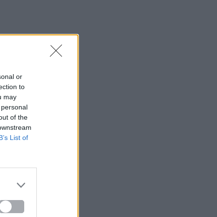
sonal or
ection to
ou may
 personal
out of the
 downstream
B’s List of