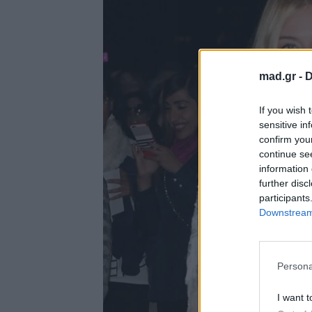
mad.gr -
D
If you wish 
sensitive in
confirm you
continue se
information 
further disc
participants
Downstream 
Persona
I want t