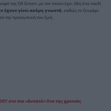
οφό της Oli Green, με τον οποίο έχει ήδη ένα παιδί
εν έχουν γίνει ακόμη γνωστά
, καθώς το ζευγάρι
πό την προσωπική του ζωή.
007 στο πιο «δυνατό» live της χρονιάς