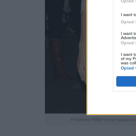
Opted 
I want t
Opted 
I want 
Advertis
Opted 
I want t
of my P
was col
Opted 
Η Sienna Miller στην πρεμιέρα