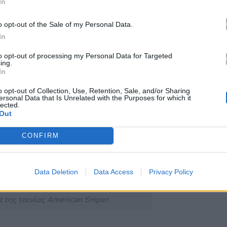
In
o opt-out of the Sale of my Personal Data.
In
to opt-out of processing my Personal Data for Targeted
ing.
In
o opt-out of Collection, Use, Retention, Sale, and/or Sharing
ersonal Data that Is Unrelated with the Purposes for which it
lected.
Out
CONFIRM
Data Deletion
Data Access
Privacy Policy
 της ταινίας American Sniper.