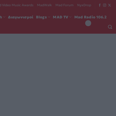
 Video Music Awards
MadWalk
Mad Forum
NyxDrop
ch
Διαγωνισμοί
Blogs
MAD TV
Mad Radio 106.2