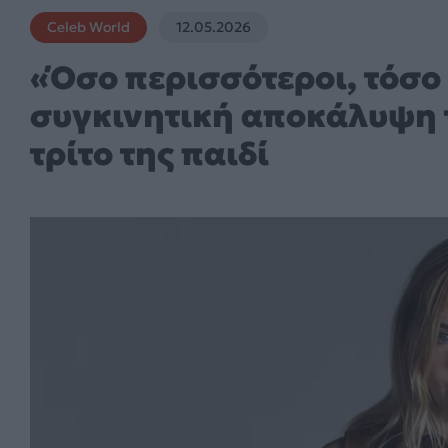
Celeb World
12.05.2026
«Όσο περισσότεροι, τόσο 
συγκινητική αποκάλυψη τη
τρίτο της παιδί