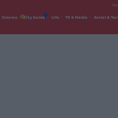
Mad
Cinema
City Guide
Life
TV & Media
Social & Te