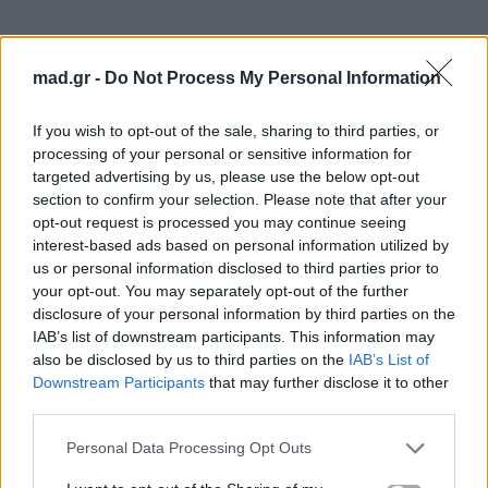
Ειρήνη Αντωνοπούλου (@panathema_se)
mad.gr -
Do Not Process My Personal Information
Κατερίνα Βλάχου (@katerina___vlachou)
If you wish to opt-out of the sale, sharing to third parties, or
Γιάννης Χαλκίδης (@giannis_chalkidis)
processing of your personal or sensitive information for
targeted advertising by us, please use the below opt-out
20:15 – 20:30
section to confirm your selection. Please note that after your
opt-out request is processed you may continue seeing
interest-based ads based on personal information utilized by
Χριστιάννα Μήττα (@christianna_mi)
us or personal information disclosed to third parties prior to
your opt-out. You may separately opt-out of the further
Μαρία Χολίδου (@cholidou_maria)
disclosure of your personal information by third parties on the
Σίλια Δούμου (@celiadoumou)
IAB’s list of downstream participants. This information may
also be disclosed by us to third parties on the
IAB’s List of
Downstream Participants
that may further disclose it to other
20:30 – 20:45
third parties.
Γιώργος Τσαμαδιάς (@giorgos_tsamadias)
Personal Data Processing Opt Outs
Ελεάννα 23 (@eleanna23)