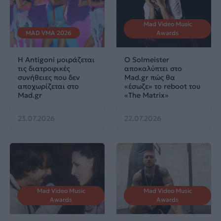
Mad Video Music
MAD VMA 2026
Awards
Η Antigoni μοιράζεται
Ο Solmeister
τις διατροφικές
αποκαλύπτει στο
συνήθειες που δεν
Mad.gr πώς θα
αποχωρίζεται στο
«έσωζε» το reboot του
Mad.gr
«The Matrix»
23.07.2026
22.07.2026
Mad Video Music
Mad Video Music
Awards
Awards