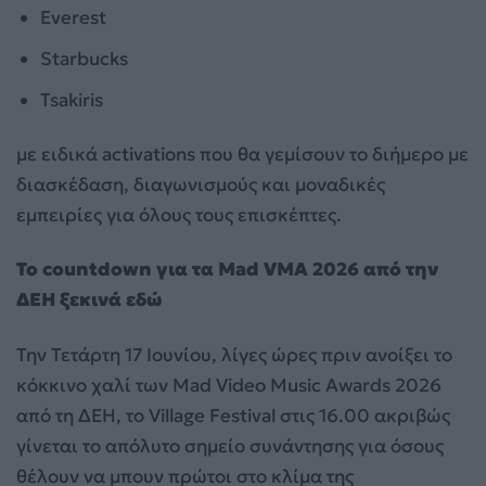
Everest
Starbucks
Tsakiris
με ειδικά activations που θα γεμίσουν το διήμερο με
διασκέδαση, διαγωνισμούς και μοναδικές
εμπειρίες για όλους τους επισκέπτες.
Το
countdown
για τα
Mad
VMA
2026 από την
ΔΕΗ ξεκινά εδώ
Την Τετάρτη 17 Ιουνίου, λίγες ώρες πριν ανοίξει το
κόκκινο χαλί των Mad Video Music Awards 2026
από τη ΔΕΗ, το Village Festival στις 16.00 ακριβώς
γίνεται το απόλυτο σημείο συνάντησης για όσους
θέλουν να μπουν πρώτοι στο κλίμα της