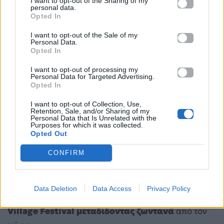
I want to opt-out of the Sharing of my
personal data.
Opted In
Βάσια Χαραλαμπίδου
(@vasiacharalampidou)
I want to opt-out of the Sale of my
Personal Data.
Χρύσα Βαφειάδη (@chrysavafeiadi)
Opted In
I want to opt-out of processing my
20:45 – 21:00
Personal Data for Targeted Advertising.
Opted In
Ιωάννα Σχοινά (@ioanna.sxoina)
I want to opt-out of Collection, Use,
Retention, Sale, and/or Sharing of my
Personal Data that Is Unrelated with the
Αφροδίτη Πετρινόλη (@afroditipetrinoli)
Purposes for which it was collected.
Opted Out
Ιωάννα Χυτήρη (@ioannachytiri)
CONFIRM
Mad Radio 106.2: Live από το Village
Το
Mad
Radio
106,2, το Official
Radio
των
Data Deletion
Data Access
Privacy Policy
#MadVMA
26
, θα βρίσκεται και τις
2 ημέρες στο
Village
Festival
μεταδίδοντας ζωντανά
από τον