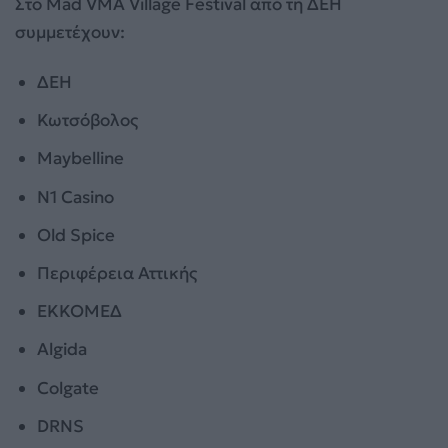
Στο Mad VMA Village Festival από τη ΔΕΗ
συμμετέχουν:
ΔΕΗ
Κωτσόβολος
Maybelline
N1 Casino
Old Spice
Περιφέρεια Αττικής
ΕΚΚΟΜΕΔ
Algida
Colgate
DRNS