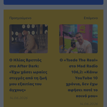
Προηγούμενο
Επόμενο
Ο Ηλίας Βρεττός
Ο «Tsede The Real»
στο After Dark:
στο Mad Radio
«Έχω χάσει ωραίες
106,2: «Κάνω
στιγμές από τη ζωή
YouTube 10
μου εξαιτίας του
χρόνια, δεν έχω
άγχους»
αφήσει ποτέ το
κοινό μου»
14.06.2026
14.06.2026