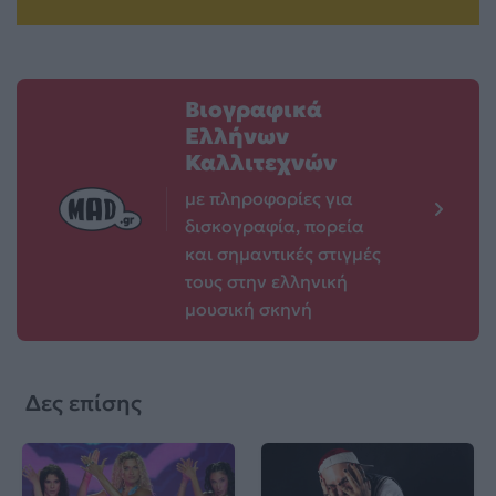
Βιογραφικά
Ελλήνων
Καλλιτεχνών
με πληροφορίες για
δισκογραφία, πορεία
και σημαντικές στιγμές
τους στην ελληνική
μουσική σκηνή
Δες επίσης