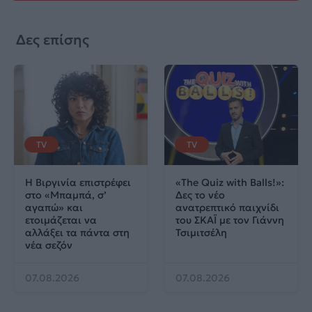
Δες επίσης
TV
TV
Η Βιργινία επιστρέφει
«The Quiz with Balls!»:
στο «Μπαμπά, σ’
Δες το νέο
αγαπώ» και
ανατρεπτικό παιχνίδι
ετοιμάζεται να
του ΣΚΑΪ με τον Γιάννη
αλλάξει τα πάντα στη
Τσιμιτσέλη
νέα σεζόν
07.08.2026
07.08.2026