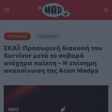
Skip
to
content
TV & Media
12.05.2026
ΣΚΑΪ: Προσωρινή διακοπή του
Survivor μετά το σοβαρό
ατύχημα παίκτη – H επίσημη
ανακοίνωση της Αcun Medya