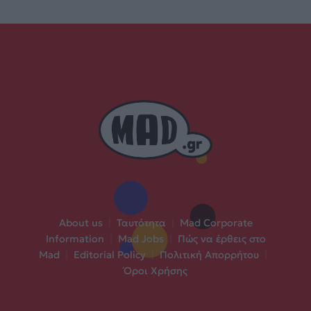
About us
|
Ταυτότητα
|
Mad Corporate
Information
|
Mad Jobs
|
Πώς να έρθεις στο
Mad
|
Editorial Policy
|
Πολιτική Απορρήτου
|
Όροι Χρήσης