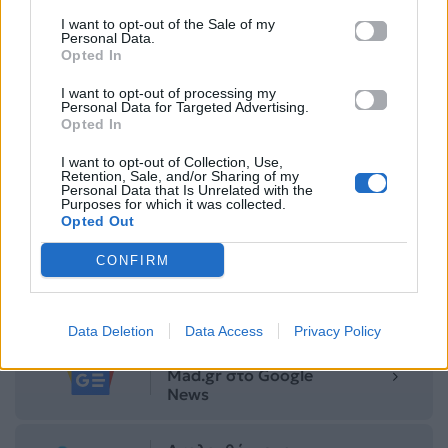
I want to opt-out of the Sale of my
Personal Data.
Opted In
I want to opt-out of processing my
Personal Data for Targeted Advertising.
Opted In
I want to opt-out of Collection, Use,
Retention, Sale, and/or Sharing of my
Για σχόλια, μηνύματα ή φωτογραφικό υλικό
Personal Data that Is Unrelated with the
σχετικά με το
Mad.gr
, επισκεφτείτε μας στο
Purposes for which it was collected.
Opted Out
Facebook
, επικοινωνήστε μέσω
Twitter
ή
ακολουθήστε μας στο
Instagram
.
CONFIRM
Acun Media
Survivor
ΣΚΑΪ
Data Deletion
Data Access
Privacy Policy
Ακολουθήστε το
Mad.gr στο Google
News