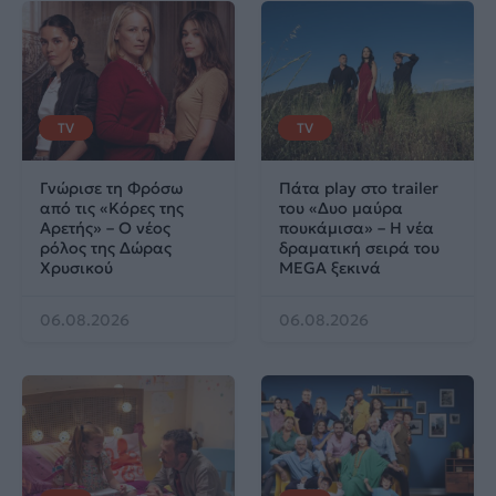
TV
TV
Γνώρισε τη Φρόσω
Πάτα play στο trailer
από τις «Κόρες της
του «Δυο μαύρα
Αρετής» – Ο νέος
πουκάμισα» – Η νέα
ρόλος της Δώρας
δραματική σειρά του
Χρυσικού
MEGA ξεκινά
06.08.2026
06.08.2026