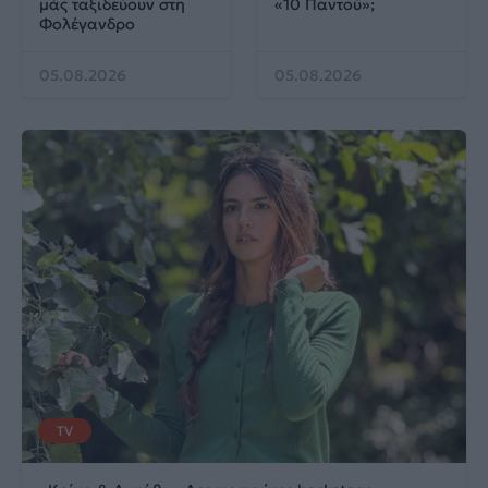
μάς ταξιδεύουν στη
«10 Παντού»;
Φολέγανδρο
05.08.2026
05.08.2026
TV