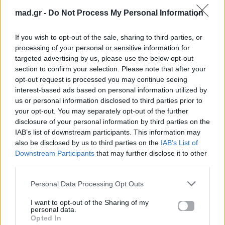
Η Acun Medya καταβάλλει κάθε προσπάθεια για
mad.gr -
Do Not Process My Personal Information
την αντιμετώπιση του συμβάντος και δεσμεύεται να
If you wish to opt-out of the sale, sharing to third parties, or
παράσχει κάθε δυνατή υποστήριξη προς τον παίκτη
processing of your personal or sensitive information for
για την αποκατάσταση της υγείας του.
targeted advertising by us, please use the below opt-out
section to confirm your selection. Please note that after your
Τα ακριβή αίτια του ατυχήματος διερευνώνται».
opt-out request is processed you may continue seeing
interest-based ads based on personal information utilized by
us or personal information disclosed to third parties prior to
«Μπαμπά, σ’ αγαπώ»: Η πρόταση γάμου που
your opt-out. You may separately opt-out of the further
αλλάζει τα πάντα στο επεισόδιο της Δευτέρας
disclosure of your personal information by third parties on the
11/5
IAB’s list of downstream participants. This information may
also be disclosed by us to third parties on the
IAB’s List of
Downstream Participants
that may further disclose it to other
third parties.
Personal Data Processing Opt Outs
I want to opt-out of the Sharing of my
personal data.
Opted In