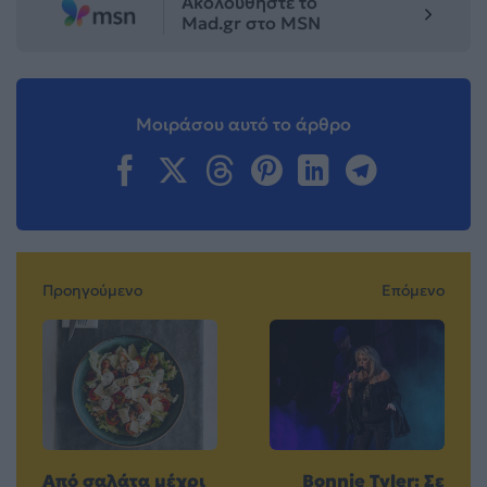
Ακολουθήστε το
Mad.gr στο MSN
Μοιράσου αυτό το άρθρο
Προηγούμενο
Επόμενο
Από σαλάτα μέχρι
Bonnie Tyler: Σε