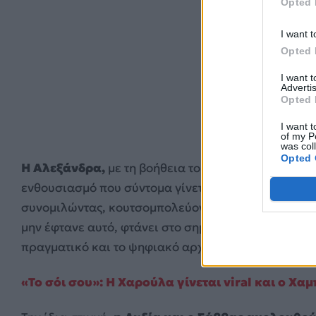
Opted 
I want t
Opted 
I want 
Advertis
Opted 
I want t
of my P
was col
Opted 
Η Αλεξάνδρα,
με τη βοήθεια του Μένιου, κάνει την
ενθουσιασμό που σύντομα γίνεται… εμμονή. Εκεί πο
συνομιλώντας, κουτσομπολεύοντας, ακόμα και μαγε
μην έφτανε αυτό, φτάνει στο σημείο να τσακώνεται 
πραγματικό και το ψηφιακό αρχίζουν να θολώνουν 
«Το σόι σου»: Η Χαρούλα γίνεται viral και ο Χ