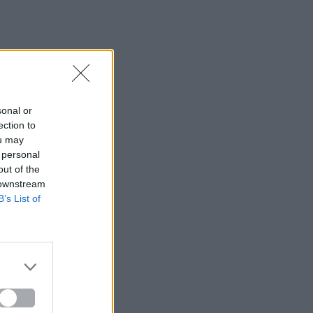
sonal or
ection to
ou may
 personal
out of the
 downstream
B’s List of