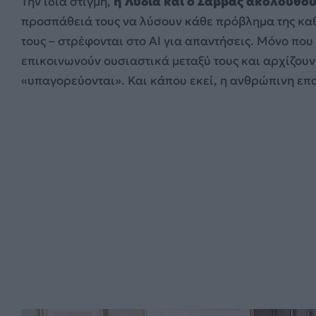
Την ίδια στιγμή,
η Λυδία και ο Σάββας ακολουθού
προσπάθειά τους να λύσουν κάθε πρόβλημα της καθ
τους – στρέφονται στο ΑΙ για απαντήσεις. Μόνο που
επικοινωνούν ουσιαστικά μεταξύ τους και αρχίζου
«υπαγορεύονται». Και κάπου εκεί, η ανθρώπινη επ