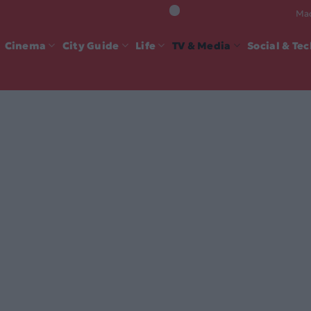
Mad
Cinema
City Guide
Life
TV & Media
Social & Te