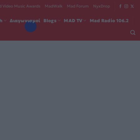
 Video Music Awards
MadWalk
Mad Forum
NyxDrop
ch
Διαγωνισμοί
Blogs
MAD TV
Mad Radio 106.2