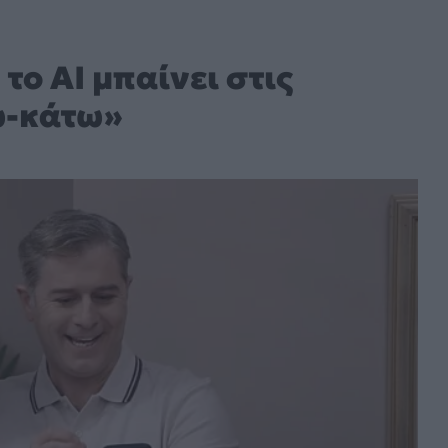
το ΑΙ μπαίνει στις
νω-κάτω»