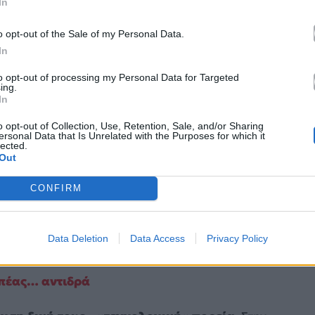
In
o opt-out of the Sale of my Personal Data.
In
to opt-out of processing my Personal Data for Targeted
ing.
In
o opt-out of Collection, Use, Retention, Sale, and/or Sharing
ersonal Data that Is Unrelated with the Purposes for which it
lected.
Out
 αρχή και
βουτά στον κόσμο του ΑΙ
με
υ ξεκινά σαν παιχνίδι, καταλήγει να περνάει ώρες
CONFIRM
ιρεύοντας με την τεχνητή νοημοσύνη. Και σαν να
μαζί της, αποδεικνύοντας πως τα όρια ανάμεσα στο
Data Deletion
Data Access
Privacy Policy
επικίνδυνα.
αμπέας… αντιδρά