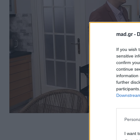
mad.gr -
D
If you wish 
sensitive in
confirm you
continue se
information 
further disc
participants
Downstream 
Persona
I want t