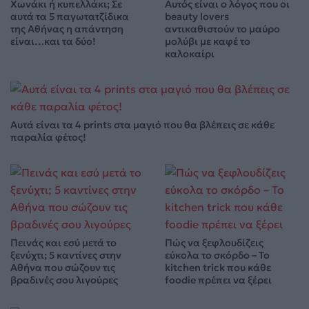
Χωνάκι ή κυπελλάκι; Σε
Αυτός είναι ο λόγος που οι
αυτά τα 5 παγωτατζίδικα
beauty lovers
της Αθήνας η απάντηση
αντικαθιστούν το μαύρο
είναι…και τα δύο!
μολύβι με καφέ το
καλοκαίρι
Αυτά είναι τα 4 prints στα μαγιό που θα βλέπεις σε κάθε
παραλία φέτος!
Πεινάς και εσύ μετά το
Πώς να ξεφλουδίζεις
ξενύχτι; 5 καντίνες στην
εύκολα το σκόρδο – Το
Αθήνα που σώζουν τις
kitchen trick που κάθε
βραδινές σου λιγούρες
foodie πρέπει να ξέρει