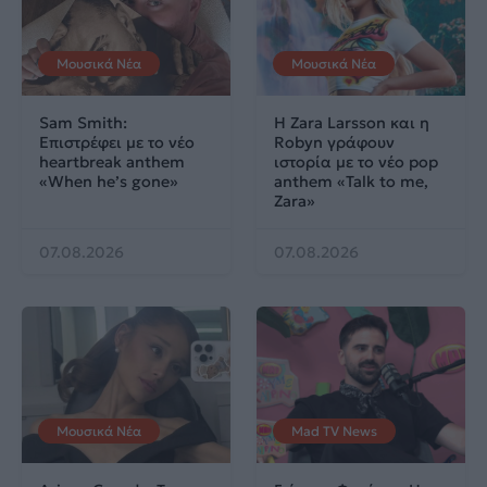
Μουσικά Νέα
Μουσικά Νέα
Sam Smith:
Η Zara Larsson και η
Επιστρέφει με το νέο
Robyn γράφουν
heartbreak anthem
ιστορία με το νέο pop
«When he’s gone»
anthem «Talk to me,
Zara»
07.08.2026
07.08.2026
Μουσικά Νέα
Mad TV News