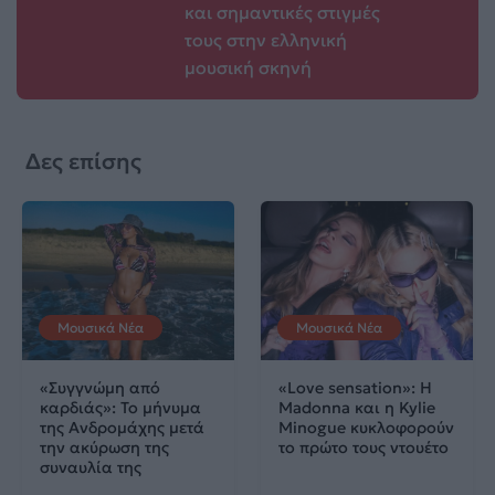
και σημαντικές στιγμές
τους στην ελληνική
μουσική σκηνή
Δες επίσης
Μουσικά Νέα
Μουσικά Νέα
«Συγγνώμη από
«Love sensation»: Η
καρδιάς»: Το μήνυμα
Madonna και η Kylie
της Ανδρομάχης μετά
Minogue κυκλοφορούν
την ακύρωση της
το πρώτο τους ντουέτο
συναυλία της