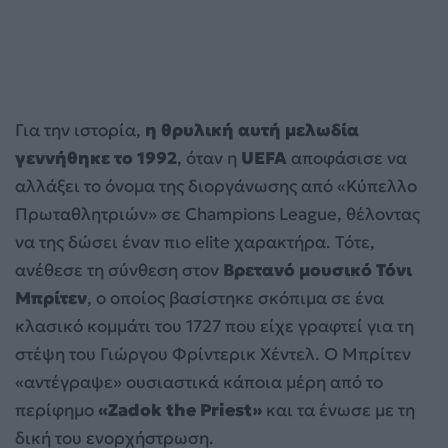
Για την ιστορία,
η θρυλική αυτή μελωδία
γεννήθηκε το 1992
, όταν η
UEFA
αποφάσισε να
αλλάξει το όνομα της διοργάνωσης από «Κύπελλο
Πρωταθλητριών» σε Champions League, θέλοντας
να της δώσει έναν πιο elite χαρακτήρα. Τότε,
ανέθεσε τη σύνθεση στον
Βρετανό μουσικό Τόνι
Μπρίτεν
, ο οποίος βασίστηκε σκόπιμα σε ένα
κλασικό κομμάτι του 1727 που είχε γραφτεί για τη
στέψη του Γιώργου Φρίντερικ Χέντελ. Ο Μπρίτεν
«αντέγραψε» ουσιαστικά κάποια μέρη από το
περίφημο
«Zadok the Priest»
και τα ένωσε με τη
δική του ενορχήστρωση.