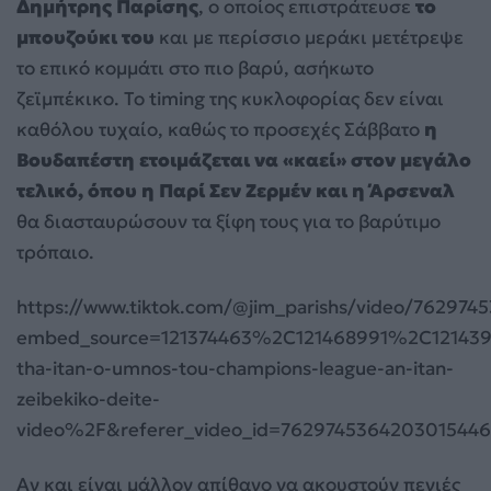
Δημήτρης Παρίσης
, ο οποίος επιστράτευσε
το
μπουζούκι του
και με περίσσιο μεράκι μετέτρεψε
το επικό κομμάτι στο πιο βαρύ, ασήκωτο
ζεϊμπέκικο. Το timing της κυκλοφορίας δεν είναι
καθόλου τυχαίο, καθώς το προσεχές Σάββατο
η
Βουδαπέστη ετοιμάζεται να «καεί» στον μεγάλο
τελικό, όπου η Παρί Σεν Ζερμέν και η Άρσεναλ
θα διασταυρώσουν τα ξίφη τους για το βαρύτιμο
τρόπαιο.
https://www.tiktok.com/@jim_parishs/video/76297
embed_source=121374463%2C121468991%2C12143
tha-itan-o-umnos-tou-champions-league-an-itan-
zeibekiko-deite-
video%2F&referer_video_id=7629745364203015446
Αν και είναι μάλλον απίθανο να ακουστούν πενιές