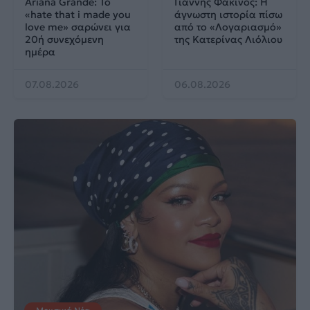
Ariana Grande: Το
Γιάννης Φακίνος: Η
«hate that i made you
άγνωστη ιστορία πίσω
love me» σαρώνει για
από το «Λογαριασμό»
20ή συνεχόμενη
της Κατερίνας Λιόλιου
ημέρα
07.08.2026
06.08.2026