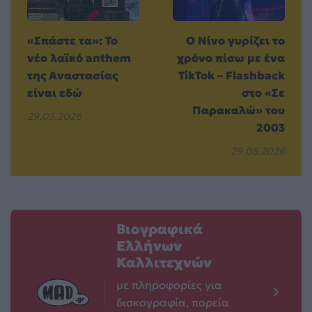
«Σπάστε τα»: Το
Ο Νίνο γυρίζει το
νέο λαϊκό anthem
χρόνο πίσω με ένα
της Αναστασίας
TikTok – Flashback
είναι εδώ
στο «Σε
Παρακαλώ» του
29.05.2026
2003
29.05.2026
Βιογραφικά
Ελλήνων
Καλλιτεχνών
με πληροφορίες για
δισκογραφία, πορεία