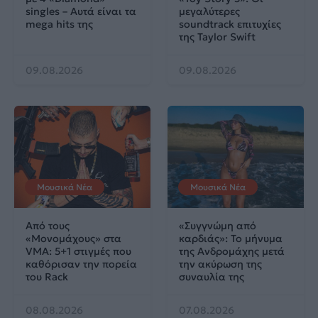
singles – Αυτά είναι τα
μεγαλύτερες
mega hits της
soundtrack επιτυχίες
της Taylor Swift
09.08.2026
09.08.2026
Μουσικά Νέα
Μουσικά Νέα
Από τους
«Συγγνώμη από
«Μονομάχους» στα
καρδιάς»: Το μήνυμα
VMA: 5+1 στιγμές που
της Ανδρομάχης μετά
καθόρισαν την πορεία
την ακύρωση της
του Rack
συναυλία της
08.08.2026
07.08.2026