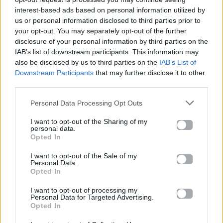
interest-based ads based on personal information utilized by
us or personal information disclosed to third parties prior to
your opt-out. You may separately opt-out of the further
disclosure of your personal information by third parties on the
IAB’s list of downstream participants. This information may
also be disclosed by us to third parties on the
IAB’s List of
Downstream Participants
that may further disclose it to other
third parties.
Βίκυ Λέανδρος: Το ιστορικό comeback στη
σκηνή της Eurovision με το «L’amour est bleu»
Personal Data Processing Opt Outs
Βίκυ Λέανδρος: Το ιστορικό comeback στη
I want to opt-out of the Sharing of my
σκηνή της Eurovision με το «L’amour est bleu»
personal data.
Opted In
Για σχόλια, μηνύματα ή φωτογραφικό υλικό
I want to opt-out of the Sale of my
Personal Data.
σχετικά με το
Mad.gr
, επισκεφτείτε μας στο
Opted In
Facebook
, επικοινωνήστε μέσω
Twitter
ή
ακολουθήστε μας στο
Instagram
.
I want to opt-out of processing my
Personal Data for Targeted Advertising.
Opted In
Alice
Eurovision
Eurovision 2026
Veronica Fusaro
Ελβετία