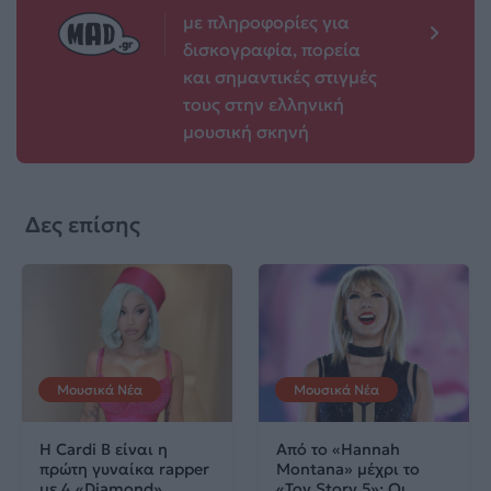
με πληροφορίες για
δισκογραφία, πορεία
και σημαντικές στιγμές
τους στην ελληνική
μουσική σκηνή
Δες επίσης
Μουσικά Νέα
Μουσικά Νέα
Η Cardi B είναι η
Από το «Hannah
πρώτη γυναίκα rapper
Montana» μέχρι το
με 4 «Diamond»
«Toy Story 5»: Οι