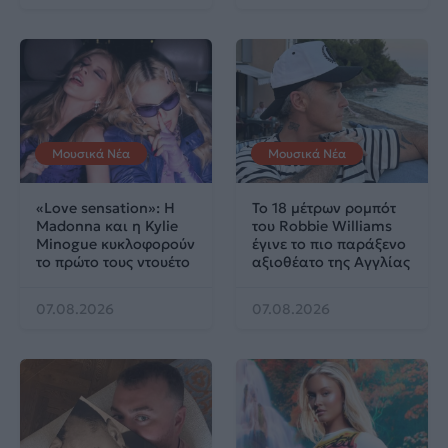
Μουσικά Νέα
Μουσικά Νέα
«Love sensation»: Η
Το 18 μέτρων ρομπότ
Madonna και η Kylie
του Robbie Williams
Minogue κυκλοφορούν
έγινε το πιο παράξενο
το πρώτο τους ντουέτο
αξιοθέατο της Αγγλίας
07.08.2026
07.08.2026