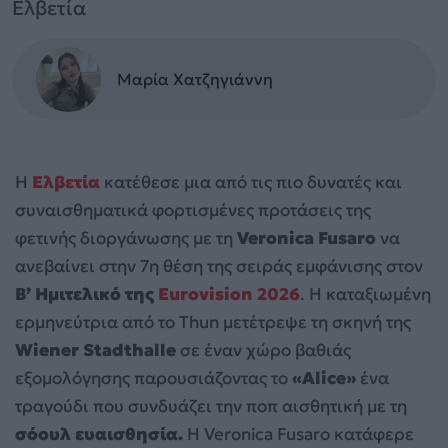
Ελβετία
Μαρία Χατζηγιάννη
Η
Ελβετία
κατέθεσε μια από τις πιο δυνατές και
συναισθηματικά φορτισμένες προτάσεις της
φετινής διοργάνωσης με τη
Veronica Fusaro
να
ανεβαίνει στην 7η θέση της σειράς εμφάνισης στον
Β’ Ημιτελικό της
Eurovision 2026
. Η καταξιωμένη
ερμηνεύτρια από το Thun μετέτρεψε τη σκηνή της
Wiener Stadthalle
σε έναν χώρο βαθιάς
εξομολόγησης παρουσιάζοντας το
«Alice»
ένα
τραγούδι που συνδυάζει την ποπ αισθητική με τη
σόουλ ευαισθησία.
Η Veronica Fusaro κατάφερε