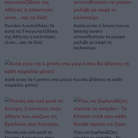
Χωνάκι ή κυπελλάκι; Σε
Αυτός είναι ο λόγος που οι
αυτά τα 5 παγωτατζίδικα
beauty lovers
της Αθήνας η απάντηση
αντικαθιστούν το μαύρο
είναι…και τα δύο!
μολύβι με καφέ το
καλοκαίρι
Αυτά είναι τα 4 prints στα μαγιό που θα βλέπεις σε κάθε
παραλία φέτος!
Πεινάς και εσύ μετά το
Πώς να ξεφλουδίζεις
ξενύχτι; 5 καντίνες στην
εύκολα το σκόρδο – Το