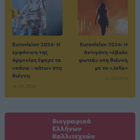
Eurovision 2026: Η
Eurovision 2026: Η
εμφάνιση της
Αντιγόνη «έβαλε
Αρμενίας έφερε τα
φωτιά» στη Βιέννη
«πάνω – κάτω» στη
με το «Jalla»
Βιέννη
14.05.2026
14.05.2026
Βιογραφικά
Ελλήνων
Καλλιτεχνών