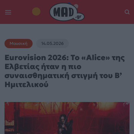
Skip
to
content
Μουσική
14.05.2026
Eurovision 2026: Το «Alice» της
Ελβετίας ήταν η πιο
συναισθηματική στιγμή του Β’
Ημιτελικού