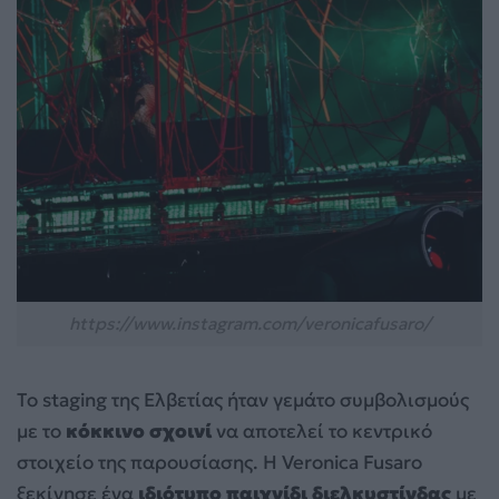
https://www.instagram.com/veronicafusaro/
Το staging της Ελβετίας ήταν γεμάτο συμβολισμούς
με το
κόκκινο σχοινί
να αποτελεί το κεντρικό
στοιχείο της παρουσίασης. Η Veronica Fusaro
ξεκίνησε ένα
ιδιότυπο παιχνίδι διελκυστίνδας
με