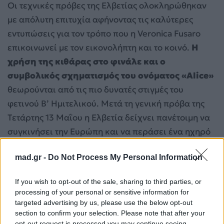
Οι τεχνικές πρόβες της Ελβετίας ολοκληρώθηκαν
με απόλυτη επιτυχία αφήνοντας τις καλύτερες
εντυπώσεις για τον τρόπο που η Veronica Fusaro
επικοινωνεί με τον εικονολήπτη και το κοινό.
Η
χρήση της κιθάρας στο φινάλε και ο
συμβολικός σχηματισμός του ονόματος «Alice»
θεωρούνται από τις πιο δυνατές στιγμές του
φετινού Β’ Ημιτελικού. Μετά τη γενική πρόβα της
Τετάρτης 13 Μαΐου η Ελβετία δείχνει πανέτοιμη να
συγκινήσει την Ευρώπη και να περάσει ένα ηχηρό
μήνυμα ελπίδας και ενδυνάμωσης μέσα από τη
mad.gr -
Do Not Process My Personal Information
μοναδική φωνή της Veronica Fusaro.
If you wish to opt-out of the sale, sharing to third parties, or
processing of your personal or sensitive information for
targeted advertising by us, please use the below opt-out
section to confirm your selection. Please note that after your
opt-out request is processed you may continue seeing