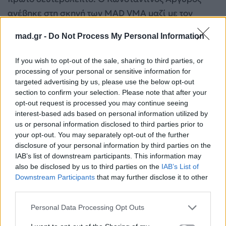
ανέβηκε στη σκηνή των MAD VMA μαζί με τον
ανερχόμενο
Γιώργο Κακοσαίο
, σε μία εμφάνιση
mad.gr -
Do Not Process My Personal Information
που συζητήθηκε όσο λίγες.
If you wish to opt-out of the sale, sharing to third parties, or
processing of your personal or sensitive information for
targeted advertising by us, please use the below opt-out
section to confirm your selection. Please note that after your
opt-out request is processed you may continue seeing
interest-based ads based on personal information utilized by
us or personal information disclosed to third parties prior to
your opt-out. You may separately opt-out of the further
disclosure of your personal information by third parties on the
IAB’s list of downstream participants. This information may
also be disclosed by us to third parties on the
IAB’s List of
Downstream Participants
that may further disclose it to other
third parties.
Η χημεία τους ήταν εμφανής από το πρώτο λεπτό,
Personal Data Processing Opt Outs
με τη σκηνή να γεμίζει ζωντάνια, ρυθμό και
ενέργεια.Ο Αργυρός κινήθηκε με
άνεση ανάμεσα