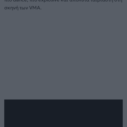
σκηνή των VMA.