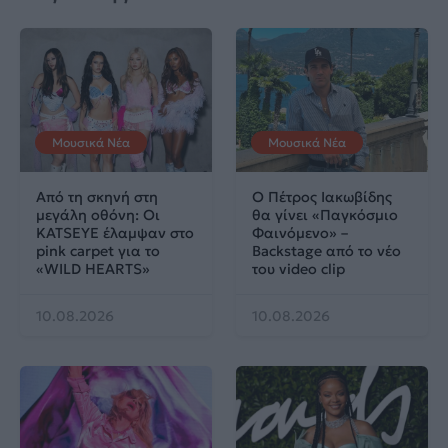
Μουσικά Νέα
Μουσικά Νέα
Από τη σκηνή στη
Ο Πέτρος Ιακωβίδης
μεγάλη οθόνη: Οι
θα γίνει «Παγκόσμιο
KATSEYE έλαμψαν στο
Φαινόμενο» –
pink carpet για το
Backstage από το νέο
«WILD HEARTS»
του video clip
10.08.2026
10.08.2026