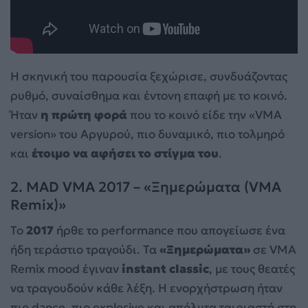
Η σκηνική του παρουσία ξεχώρισε, συνδυάζοντας
ρυθμό, συναίσθημα και έντονη επαφή με το κοινό.
Ήταν
η πρώτη φορά
που το κοινό είδε την «VMA
version» του Αργυρού, πιο δυναμικό, πιο τολμηρό
και
έτοιμο να αφήσει το στίγμα του
.
2. MAD VMA 2017 – «Ξημερώματα (VMA
Remix)»
Το
2017
ήρθε το performance που απογείωσε ένα
ήδη τεράστιο τραγούδι. Τα
«Ξημερώματα»
σε VMA
Remix mood έγιναν
instant classic
, με τους θεατές
να τραγουδούν κάθε λέξη. Η ενορχήστρωση ήταν
πιο dance, πιο explosive και απόλυτα ταιριαστή στη