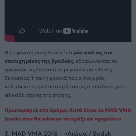
Η εμφάνιση αυτή θεωρείται
μία από τις πιο
επιτυχημένες της βραδιάς
, εδραιώνοντας το
τραγούδι ως ένα από τα μεγαλύτερα hits της
δεκαετίας. Ήταν η χρονιά που ο Αργυρός
«κλείδωσε» την ταυτότητά του ως ο απόλυτος pop-
laf καλλιτέχνης της εποχής.
Πρωτομαγιά στο δρόμο; Αυτά είναι τα MAD VMA
tracks που θα κάνουν το αμάξι να «χορεύει»
3. MAD VMA 2018 – «Λιώμα / Bodak