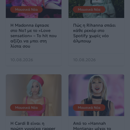
Μουσικά Νέα
Μουσικά Νέα
Η Madonna έφτασε
Πώς η Rihanna σπάει
στο No1 με το «Love
κάθε ρεκόρ στο
sensation» – Το hit που
Spotify χωρίς νέο
αξίζει να μπει στη
άλμπουμ
λίστα σου
10.08.2026
10.08.2026
Μουσικά Νέα
Μουσικά Νέα
Η Cardi B είναι η
Από το «Hannah
πρώτη γυναίκα rapper
Montana» μέχρι το