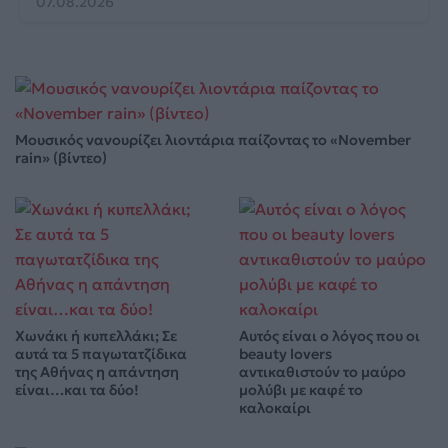
07.08.2026
Μουσικός νανουρίζει λιοντάρια παίζοντας το «November
rain» (βίντεο)
Χωνάκι ή κυπελλάκι; Σε
Αυτός είναι ο λόγος που οι
αυτά τα 5 παγωτατζίδικα
beauty lovers
της Αθήνας η απάντηση
αντικαθιστούν το μαύρο
είναι…και τα δύο!
μολύβι με καφέ το
καλοκαίρι