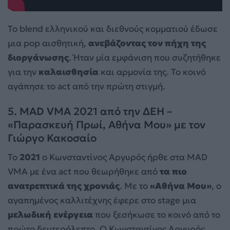
Το blend ελληνικού και διεθνούς κομματιού έδωσε
μια pop αισθητική,
ανεβάζοντας τον πήχη της
διοργάνωσης
. Ήταν μία εμφάνιση που συζητήθηκε
για την
καλαισθησία
και αρμονία της. Το κοινό
αγάπησε το act από την πρώτη στιγμή.
5. MAD VMA 2021 από την ΔΕΗ –
«Παρασκευή Πρωί, Aθήνα Μου» με τον
Γιώργο Κακοσαίο
Το
2021
ο Κωνσταντίνος Αργυρός ήρθε στα MAD
VMA με ένα act που θεωρήθηκε από
τα πιο
ανατρεπτικά της χρονιάς
. Με το
«Αθήνα Μου»
, ο
αγαπημένος καλλιτέχνης έφερε στο stage μια
μελωδική ενέργεια
που ξεσήκωσε το κοινό από το
πρώτο δευτερόλεπτο. Ο Κωνσταντίνος Αργυρός