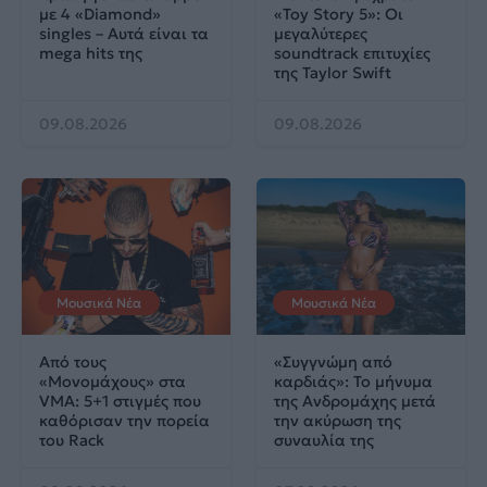
με 4 «Diamond»
«Toy Story 5»: Οι
singles – Αυτά είναι τα
μεγαλύτερες
mega hits της
soundtrack επιτυχίες
της Taylor Swift
09.08.2026
09.08.2026
Μουσικά Νέα
Μουσικά Νέα
Από τους
«Συγγνώμη από
«Μονομάχους» στα
καρδιάς»: Το μήνυμα
VMA: 5+1 στιγμές που
της Ανδρομάχης μετά
καθόρισαν την πορεία
την ακύρωση της
του Rack
συναυλία της