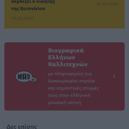
κερδίζει ο νικητής
16.05.2026
της Eurovision
16.05.2026
Βιογραφικά
Ελλήνων
Καλλιτεχνών
με πληροφορίες για
δισκογραφία, πορεία
και σημαντικές στιγμές
τους στην ελληνική
μουσική σκηνή
Δες επίσης