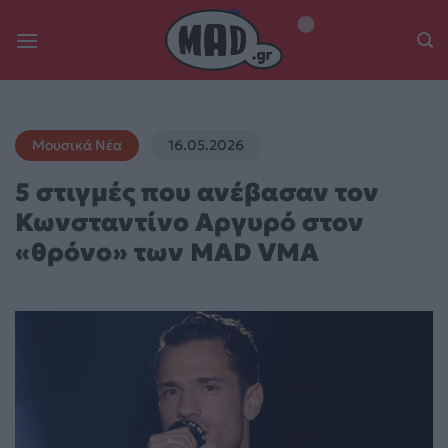
Skip
to
content
Μουσικά Νέα
16.05.2026
5 στιγμές που ανέβασαν τον
Κωνσταντίνο Αργυρό στον
«θρόνο» των MAD VMA