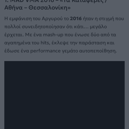
1. MAD VMA 2016 – «Τα Κατάφερες /
Αθήνα – Θεσσαλονίκη»
Η εμφάνιση του Αργυρού το
2016
ήταν η στιγμή που
πολλοί συνειδητοποίησαν ότι κάτι… μεγάλο
έρχεται. Με ένα mash-up που ένωσε δύο από τα
αγαπημένα του hits, έκλεψε την παράσταση και
έδωσε ένα performance γεμάτο αυτοπεποίθηση.