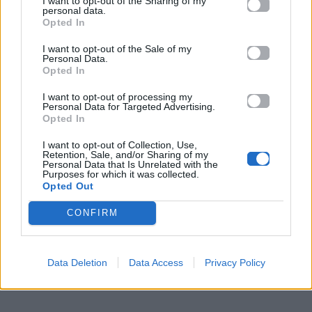
I want to opt-out of the Sharing of my
personal data.
στο συναίσθημα και στον ρυθμό
, δείχνοντας για
Opted In
ακόμη μία φορά την ικανότητά του να εξελίσσεται
I want to opt-out of the Sale of my
χωρίς να χάνει την ταυτότητά του. Η εμφάνιση αυτή
Personal Data.
Opted In
αγαπήθηκε έντονα από το κοινό και θεωρείται
πλέον
μία από τις πιο χαρακτηριστικές στιγμές
I want to opt-out of processing my
Personal Data for Targeted Advertising.
του στα VMA
.
Opted In
I want to opt-out of Collection, Use,
Retention, Sale, and/or Sharing of my
Personal Data that Is Unrelated with the
Purposes for which it was collected.
Opted Out
CONFIRM
Data Deletion
Data Access
Privacy Policy