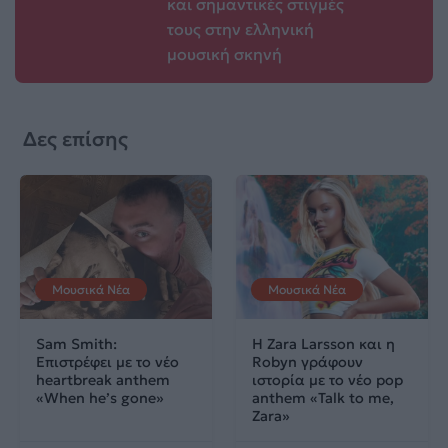
και σημαντικές στιγμές
τους στην ελληνική
μουσική σκηνή
Δες επίσης
Μουσικά Νέα
Μουσικά Νέα
Sam Smith:
Η Zara Larsson και η
Επιστρέφει με το νέο
Robyn γράφουν
heartbreak anthem
ιστορία με το νέο pop
«When he’s gone»
anthem «Talk to me,
Zara»