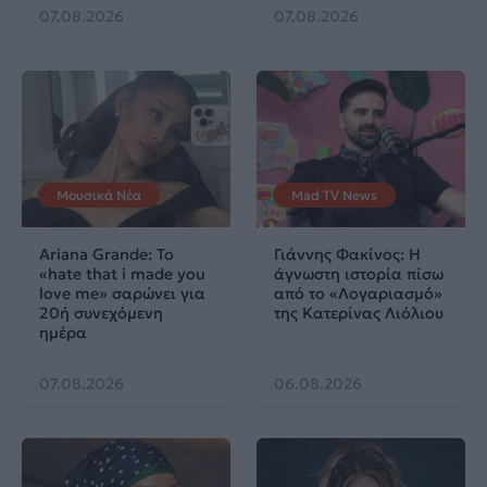
07.08.2026
07.08.2026
Μουσικά Νέα
Mad TV News
Ariana Grande: Το
Γιάννης Φακίνος: Η
«hate that i made you
άγνωστη ιστορία πίσω
love me» σαρώνει για
από το «Λογαριασμό»
20ή συνεχόμενη
της Κατερίνας Λιόλιου
ημέρα
07.08.2026
06.08.2026