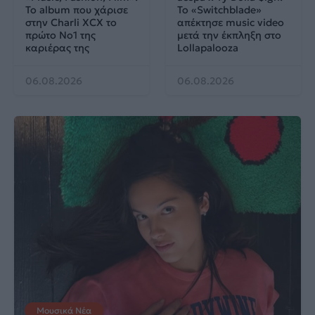
Το album που χάρισε
Το «Switchblade»
στην Charli XCX το
απέκτησε music video
πρώτο No1 της
μετά την έκπληξη στο
καριέρας της
Lollapalooza
06.08.2026
06.08.2026
Μουσικά Νέα