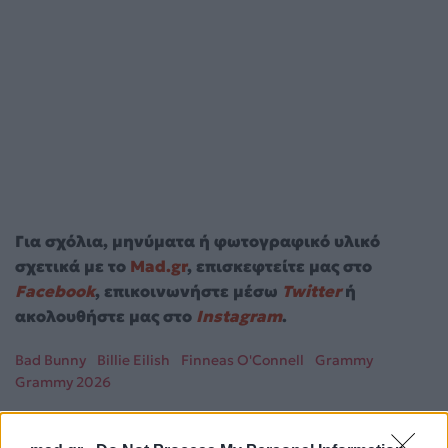
Για σχόλια, μηνύματα ή φωτογραφικό υλικό
σχετικά με το
Mad.gr
, επισκεφτείτε μας στο
Facebook
, επικοινωνήστε μέσω
Twitter
ή
ακολουθήστε μας στο
Instagram
.
Bad Bunny
Billie Eilish
Finneas O'Connell
Grammy
Grammy 2026
Ακολουθήστε το