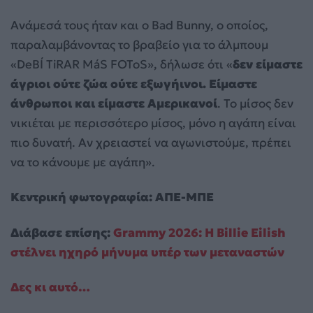
Ανάμεσά τους ήταν και ο Bad Bunny, ο οποίος,
παραλαμβάνοντας το βραβείο για το άλμπουμ
«DeBÍ TiRAR MáS FOToS», δήλωσε ότι «
δεν είμαστε
άγριοι ούτε ζώα ούτε εξωγήινοι. Είμαστε
άνθρωποι και είμαστε Αμερικανοί
. Το μίσος δεν
νικιέται με περισσότερο μίσος, μόνο η αγάπη είναι
πιο δυνατή. Αν χρειαστεί να αγωνιστούμε, πρέπει
να το κάνουμε με αγάπη».
Κεντρική φωτογραφία: ΑΠΕ-ΜΠΕ
Διάβασε επίσης:
Grammy 2026: Η Billie Eilish
στέλνει ηχηρό μήνυμα υπέρ των μεταναστών
Δες κι αυτό…