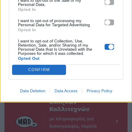
I want to opt-out of the Sale of my
Personal Data.
Opted In
I want to opt-out of processing my
15 Φεβρουαρίου:
Η συνταγή για την
Personal Data for Targeted Advertising.
Παγκόσμια Ημέρα
πίτσα χωρίς αλεύρι
Opted In
για τον καρκίνο
που έγινε viral
I want to opt-out of Collection, Use,
της παιδικής
Retention, Sale, and/or Sharing of my
12.02.2026
Personal Data that Is Unrelated with the
ηλικίας
Purposes for which it was collected.
Opted Out
12.02.2026
CONFIRM
Data Deletion
Data Access
Privacy Policy
Βιογραφικά
Ελλήνων
Καλλιτεχνών
με πληροφορίες για
δισκογραφία, πορεία