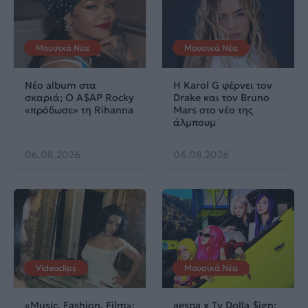
Μουσικά Νέα
Μουσικά Νέα
Νέο album στα
Η Karol G φέρνει τον
σκαριά; Ο A$AP Rocky
Drake και τον Bruno
«πρόδωσε» τη Rihanna
Mars στο νέο της
άλμπουμ
06.08.2026
06.08.2026
Videoclips
Μουσικά Νέα
«Music, Fashion, Film»:
aespa x Ty Dolla $ign: