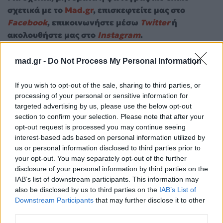
σχετικά με το
Mad.gr
, επισκεφτείτε μας στο
Facebook
, επικοινωνήστε μέσω
Twitter
ή
ακολουθήστε μας στο
Instagram
.
Γιώργος Κακοσαίορς
Γιώργος Κακοσαίος
Και Εις Ανώτερα
mad.gr -
Do Not Process My Personal Information
μουσική
If you wish to opt-out of the sale, sharing to third parties, or
Ακολουθήστε το
processing of your personal or sensitive information for
Mad.gr στο Google
targeted advertising by us, please use the below opt-out
News
section to confirm your selection. Please note that after your
opt-out request is processed you may continue seeing
interest-based ads based on personal information utilized by
Ακολουθήστε το
us or personal information disclosed to third parties prior to
Mad.gr στο MSN
your opt-out. You may separately opt-out of the further
disclosure of your personal information by third parties on the
IAB’s list of downstream participants. This information may
also be disclosed by us to third parties on the
IAB’s List of
Μοιράσου αυτό το άρθρο
Downstream Participants
that may further disclose it to other
third parties.