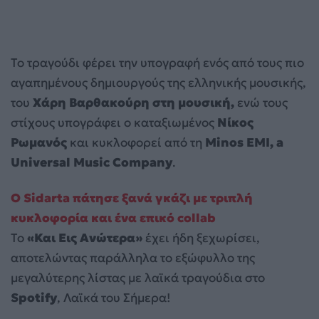
Το τραγούδι φέρει την υπογραφή ενός από τους πιο
αγαπημένους δημιουργούς της ελληνικής μουσικής,
του
Χάρη Βαρθακούρη στη μουσική,
ενώ τους
στίχους υπογράφει ο καταξιωμένος
Νίκος
Ρωμανός
και κυκλοφορεί από τη
Minos EMI, a
Universal Music Company
.
Ο Sidarta πάτησε ξανά γκάζι με τριπλή
κυκλοφορία και ένα επικό collab
Το
«Και Εις Ανώτερα»
έχει ήδη ξεχωρίσει,
αποτελώντας παράλληλα το εξώφυλλο της
μεγαλύτερης λίστας με λαϊκά τραγούδια στο
Spotify
, Λαϊκά του Σήμερα!