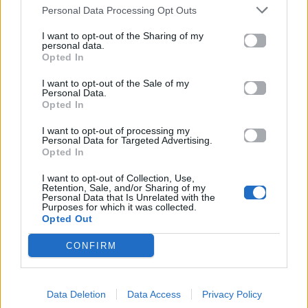
Personal Data Processing Opt Outs
I want to opt-out of the Sharing of my
personal data.
Opted In
Προηγούμενο
Επόμενο
I want to opt-out of the Sale of my
Personal Data.
Opted In
I want to opt-out of processing my
Personal Data for Targeted Advertising.
Opted In
I want to opt-out of Collection, Use,
Retention, Sale, and/or Sharing of my
Ο Sidarta και ο
«23 χρόνια πριν»:
Personal Data that Is Unrelated with the
Purposes for which it was collected.
Dani Gambino
Μία σπάνια
Opted Out
κυκλοφόρησαν το
εμφάνιση της
κομμάτι που θα
Σταματίνας
CONFIRM
ορίσει το
Τσιμτσιλή στo Mad
καλοκαίρι μας
TV
Data Deletion
Data Access
Privacy Policy
08.05.2026
08.05.2026