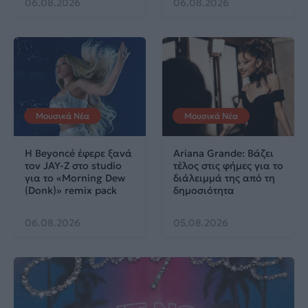
06.08.2026
06.08.2026
Μουσικά Νέα
Μουσικά Νέα
Η Beyoncé έφερε ξανά
Ariana Grande: Βάζει
τον JAY-Z στο studio
τέλος στις φήμες για το
για το «Morning Dew
διάλειμμά της από τη
(Donk)» remix pack
δημοσιότητα
06.08.2026
05.08.2026