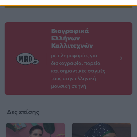
Βιογραφικά
Ελλήνων
Καλλιτεχνών
με πληροφορίες για
δισκογραφία, πορεία
και σημαντικές στιγμές
τους στην ελληνική
μουσική σκηνή
Δες επίσης