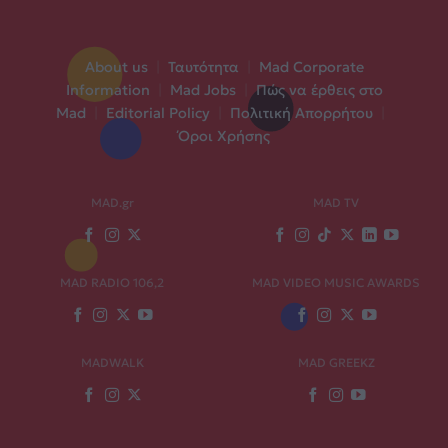
About us
|
Ταυτότητα
|
Mad Corporate
Information
|
Mad Jobs
|
Πώς να έρθεις στο
Mad
|
Editorial Policy
|
Πολιτική Απορρήτου
|
Όροι Χρήσης
MAD.gr
MAD TV
MAD RADIO 106,2
MAD VIDEO MUSIC AWARDS
MADWALK
MAD GREEKZ