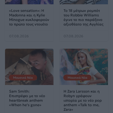
«Love sensation»: Η
Το 18 μέτρων ρομπότ
Madonna και η Kylie
του Robbie Williams
Minogue κυκλοφορούν
έγινε το πιο παράξενο
το πρώτο τους ντουέτο
αξιοθέατο της Αγγλίας
07.08.2026
07.08.2026
Μουσικά Νέα
Μουσικά Νέα
Sam Smith:
Η Zara Larsson και η
Επιστρέφει με το νέο
Robyn γράφουν
heartbreak anthem
ιστορία με το νέο pop
«When he’s gone»
anthem «Talk to me,
Zara»