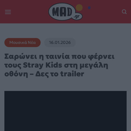
Skip
to
content
Μουσικά Νέα
16.01.2026
Σαρώνει η ταινία που φέρνει
τους Stray Kids στη μεγάλη
οθόνη – Δες το trailer