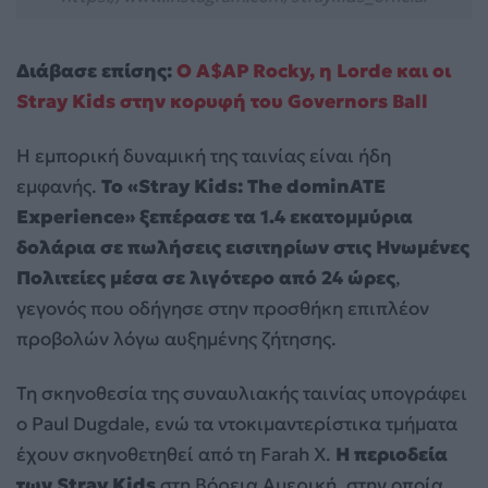
Διάβασε επίσης:
Ο A$AP Rocky, η Lorde και οι
Stray Kids στην κορυφή του Governors Ball
Η εμπορική δυναμική της ταινίας είναι ήδη
εμφανής.
Το «Stray Kids: The dominATE
Experience» ξεπέρασε τα 1.4 εκατομμύρια
δολάρια σε πωλήσεις εισιτηρίων στις Ηνωμένες
Πολιτείες μέσα σε λιγότερο από 24 ώρες
,
γεγονός που οδήγησε στην προσθήκη επιπλέον
προβολών λόγω αυξημένης ζήτησης.
Τη σκηνοθεσία της συναυλιακής ταινίας υπογράφει
ο Paul Dugdale, ενώ τα ντοκιμαντερίστικα τμήματα
έχουν σκηνοθετηθεί από τη Farah X.
Η περιοδεία
των Stray Kids
στη Βόρεια Αμερική, στην οποία