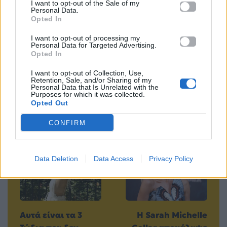
Mad.gr στο MSN
I want to opt-out of the Sale of my
Personal Data.
Opted In
I want to opt-out of processing my
Personal Data for Targeted Advertising.
Μοιράσου αυτό το άρθρο
Opted In
I want to opt-out of Collection, Use,
Retention, Sale, and/or Sharing of my
Personal Data that Is Unrelated with the
Purposes for which it was collected.
Opted Out
CONFIRM
Προηγούμενο
Επόμενο
Data Deletion
Data Access
Privacy Policy
Αυτά είναι τα 3
Η Sarah Michelle