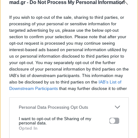
mad.gr -
Do Not Process My Personal Information
If you wish to opt-out of the sale, sharing to third parties, or
processing of your personal or sensitive information for
targeted advertising by us, please use the below opt-out
section to confirm your selection. Please note that after your
Για σχόλια, μηνύματα ή φωτογραφικό υλικό
opt-out request is processed you may continue seeing
interest-based ads based on personal information utilized by
σχετικά με το
Mad.gr
, επισκεφτείτε μας στο
us or personal information disclosed to third parties prior to
Facebook
, επικοινωνήστε μέσω
Twitter
ή
your opt-out. You may separately opt-out of the further
ακολουθήστε μας στο
Instagram
.
disclosure of your personal information by third parties on the
IAB’s list of downstream participants. This information may
K-pop
Stray Kids
The dominATE Experience
σινεμά
also be disclosed by us to third parties on the
IAB’s List of
ΤΑΙΝΙΑ
Downstream Participants
that may further disclose it to other
third parties.
Ακολουθήστε το
Personal Data Processing Opt Outs
Mad.gr στο Google
News
I want to opt-out of the Sharing of my
personal data.
Opted In
Ακολουθήστε το