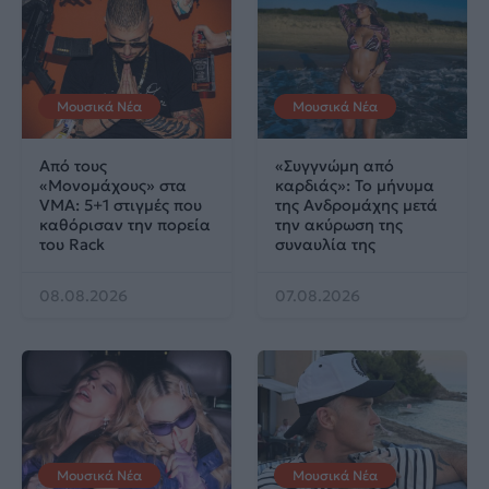
Μουσικά Νέα
Μουσικά Νέα
Από τους
«Συγγνώμη από
«Μονομάχους» στα
καρδιάς»: Το μήνυμα
VMA: 5+1 στιγμές που
της Ανδρομάχης μετά
καθόρισαν την πορεία
την ακύρωση της
του Rack
συναυλία της
08.08.2026
07.08.2026
Μουσικά Νέα
Μουσικά Νέα