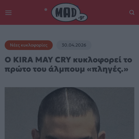
Skip
to
content
Νέες κυκλοφορίες
30.04.2026
Ο KIRA MAY CRY κυκλοφορεί το
πρώτο του άλμπουμ «πληγές.»