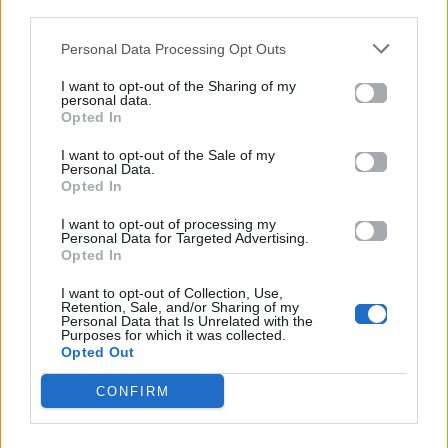
μετά από 15 χρόνια
μεγάλη στιγμή στη
third parties.
με τον David
Βιέννη
Personal Data Processing Opt Outs
Guetta
30.04.2026
I want to opt-out of the Sharing of my
30.04.2026
personal data.
Opted In
I want to opt-out of the Sale of my
Personal Data.
Opted In
Βιογραφικά
Ελλήνων
I want to opt-out of processing my
Personal Data for Targeted Advertising.
Καλλιτεχνών
Opted In
με πληροφορίες για
I want to opt-out of Collection, Use,
δισκογραφία, πορεία
Retention, Sale, and/or Sharing of my
Personal Data that Is Unrelated with the
και σημαντικές στιγμές
Purposes for which it was collected.
Opted Out
τους στην ελληνική
μουσική σκηνή
CONFIRM