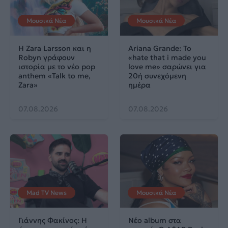
Μουσικά Νέα
Μουσικά Νέα
Η Zara Larsson και η
Ariana Grande: Το
Robyn γράφουν
«hate that i made you
ιστορία με το νέο pop
love me» σαρώνει για
anthem «Talk to me,
20ή συνεχόμενη
Zara»
ημέρα
07.08.2026
07.08.2026
Mad TV News
Μουσικά Νέα
Γιάννης Φακίνος: Η
Νέο album στα