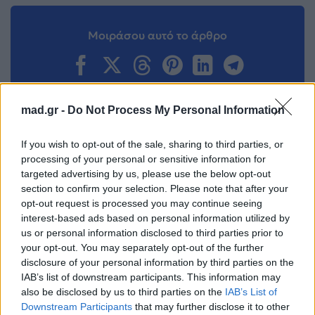
Μοιράσου αυτό το άρθρο
mad.gr -
Do Not Process My Personal Information
Προηγούμενο
Επόμενο
If you wish to opt-out of the sale, sharing to third parties, or
processing of your personal or sensitive information for
targeted advertising by us, please use the below opt-out
section to confirm your selection. Please note that after your
opt-out request is processed you may continue seeing
interest-based ads based on personal information utilized by
us or personal information disclosed to third parties prior to
your opt-out. You may separately opt-out of the further
disclosure of your personal information by third parties on the
Η Jennifer Lopez
Eurovision 2026: Ο
IAB’s list of downstream participants. This information may
επιστρέφει στο
Akylas ξεκινά το
also be disclosed by us to third parties on the
IAB’s List of
No.1 του Billboard
ταξίδι για τη
Downstream Participants
that may further disclose it to other