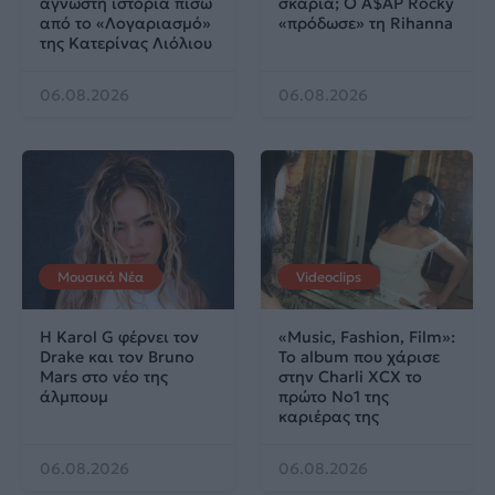
άγνωστη ιστορία πίσω
σκαριά; Ο A$AP Rocky
από το «Λογαριασμό»
«πρόδωσε» τη Rihanna
της Κατερίνας Λιόλιου
06.08.2026
06.08.2026
Μουσικά Νέα
Videoclips
Η Karol G φέρνει τον
«Music, Fashion, Film»:
Drake και τον Bruno
Το album που χάρισε
Mars στο νέο της
στην Charli XCX το
άλμπουμ
πρώτο No1 της
καριέρας της
06.08.2026
06.08.2026