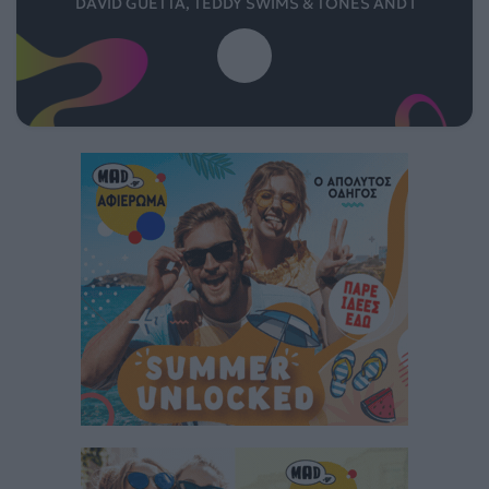
DAVID GUETTA, TEDDY SWIMS & TONES AND I