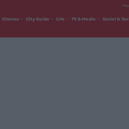
Mad
Cinema
City Guide
Life
TV & Media
Social & Te