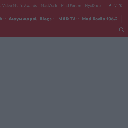
 Video Music Awards
MadWalk
Mad Forum
NyxDrop
ch
Διαγωνισμοί
Blogs
MAD TV
Mad Radio 106.2