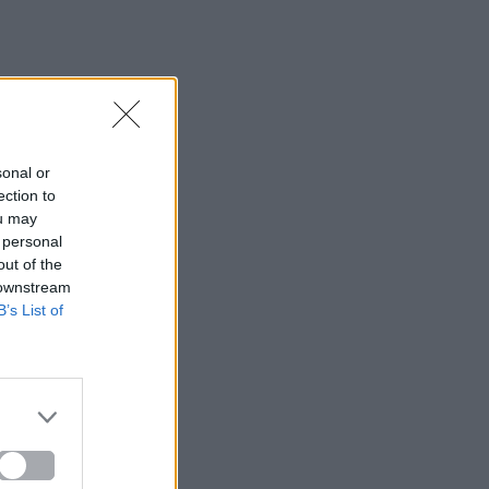
sonal or
ection to
ou may
 personal
out of the
 downstream
B’s List of