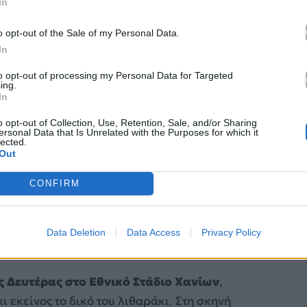
In
o opt-out of the Sale of my Personal Data.
In
to opt-out of processing my Personal Data for Targeted
ing.
In
o opt-out of Collection, Use, Retention, Sale, and/or Sharing
ersonal Data that Is Unrelated with the Purposes for which it
lected.
Out
σθητοποιημένος, ανταποκρίθηκε αμέσως στην
CONFIRM
ύ Λιμενικού Ταμείου Χανίων
και έθεσε τη
 του σημαντικού σκοπού.
Data Deletion
Data Access
Privacy Policy
 Κωνσταντίνου Αργυρού για τη σύζυγό του και η
ς Δευτέρας στο Εθνικό Στάδιο Χανίων
,
κι εκείνος το δικό του λιθαράκι. Στη σκηνή