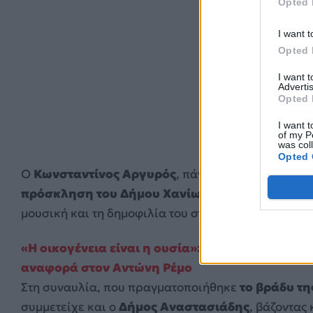
Opted 
I want t
Opted 
I want 
Advertis
Opted 
I want t
of my P
was col
Opted 
Ο
Κωνσταντίνος Αργυρός
, πάντα κοινωνικά ευαι
πρόσκληση του Δήμου Χανίων και του Δημοτικο
μουσική και τη δημοφιλία του στην υπηρεσία αυτού
«Η οικογένεια είναι η ουσία»: Οι δηλώσεις του
αναφορά στον Αντώνη Ρέμο
Στη συναυλία, που πραγματοποιήθηκε
το βράδυ τη
συμμετείχε και ο
Δήμος Αναστασιάδης
, βάζοντας 