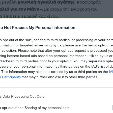
α μεγάλη
μουσική αγκαλιά αγάπης
, προσφοράς
αλιά για τον Μάνο»
, με στόχο την ενίσχυση του
ρα επιθετική μορφή καρκίνου.
o Not Process My Personal Information
to opt-out of the sale, sharing to third parties, or processing of your per
formation for targeted advertising by us, please use the below opt-out s
r selection. Please note that after your opt-out request is processed y
eing interest-based ads based on personal information utilized by us or
disclosed to third parties prior to your opt-out. You may separately opt-
losure of your personal information by third parties on the IAB’s list of
. This information may also be disclosed by us to third parties on the
IA
Participants
that may further disclose it to other third parties.
l Data Processing Opt Outs
o opt-out of the Sharing of my personal data.