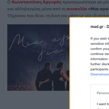
Ο
Κωνσταντίνος Αργυρός
πρωταγωνίστησε σε μί
και αλληλεγγύης μέσα από τη
συναυλία
«Μια αγκ
17χρονου που δίνει τη δική του μάχη με μία ιδιαίτε
mad.gr -
D
If you wish 
sensitive in
confirm you
continue se
information 
further disc
participants
Downstream 
Persona
I want t