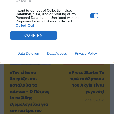
Opted In
I want to opt-out of Collection, Use,
Retention, Sale, and/or Sharing of my
Personal Data that Is Unrelated with the
Purposes for which it was collected.
Opted Out
Προηγούμενο
Επόμενο
CONFIRM
Data Deletion
Data Access
Privacy Policy
«Τον είδα να
«Press Start»: To
δακρύζει και
πρώτο άλμπουμ
κατάλαβα τα
του Akyla είναι
πάντα» – Ο Πέτρος
γεγονός!
Ιακωβίδης
22.05.2026
εξομολογείται για
τον πατέρα του