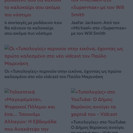
4 συνταγές με ροδάκινο που
Jaafar Jackson: Από τον
θα κάνουν το καλοκαίρι
«Michael» στο «Supermax»
σου ακόμα πιο νόστιμο
με τον Will Smith
Οι «Τυπολογίες» περνούν στην εικόνα, έχοντας ως πρώτο
καλεσμένο στο νέο vidcast τον Παύλο Μαρινάκη
«Τυπολογίες» στο YouTube:
Ο Δήμος Βερύκιος ανοίγει
τα χαρτιά του – Vidcast