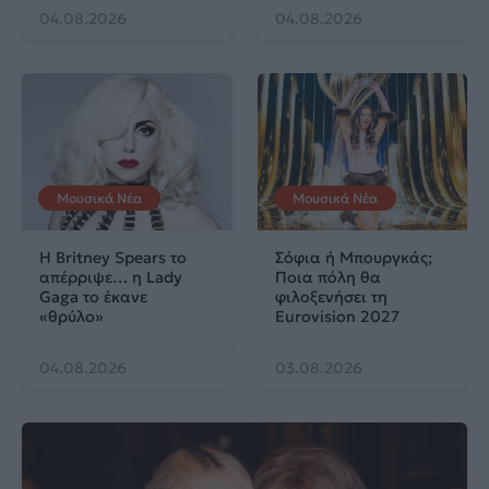
04.08.2026
04.08.2026
Μουσικά Νέα
Μουσικά Νέα
Η Britney Spears το
Σόφια ή Μπουργκάς;
απέρριψε… η Lady
Ποια πόλη θα
Gaga το έκανε
φιλοξενήσει τη
«θρύλο»
Eurovision 2027
04.08.2026
03.08.2026