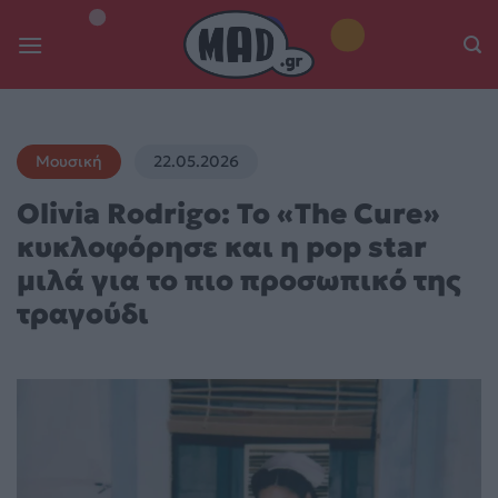
Skip
to
content
Μουσική
22.05.2026
Olivia Rodrigo: Το «The Cure»
κυκλοφόρησε και η pop star
μιλά για το πιο προσωπικό της
τραγούδι