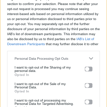
section to confirm your selection. Please note that after your
Για σχόλια, μηνύματα ή φωτογραφικό υλικό
opt-out request is processed you may continue seeing
σχετικά με το
Mad.gr
, επισκεφτείτε μας στο
interest-based ads based on personal information utilized by
Facebook
, επικοινωνήστε μέσω
Twitter
ή
us or personal information disclosed to third parties prior to
ακολουθήστε μας στο
Instagram
.
your opt-out. You may separately opt-out of the further
disclosure of your personal information by third parties on the
Olivia Rodrigo
ΝΕΟ ΤΡΑΓΟΥΔΙ
IAB’s list of downstream participants. This information may
also be disclosed by us to third parties on the
IAB’s List of
Downstream Participants
that may further disclose it to other
Ακολουθήστε το
third parties.
Mad.gr στο Google
News
Personal Data Processing Opt Outs
I want to opt-out of the Sharing of my
Ακολουθήστε το
personal data.
Mad.gr στο MSN
Opted In
I want to opt-out of the Sale of my
Personal Data.
Opted In
Μοιράσου αυτό το άρθρο
I want to opt-out of processing my
Personal Data for Targeted Advertising.