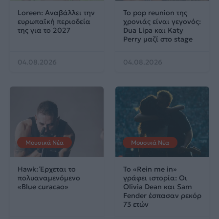
Loreen: Αναβάλλει την
Το pop reunion της
ευρωπαϊκή περιοδεία
χρονιάς είναι γεγονός:
της για το 2027
Dua Lipa και Katy
Perry μαζί στο stage
04.08.2026
04.08.2026
Μουσικά Νέα
Μουσικά Νέα
Hawk: Έρχεται το
Το «Rein me in»
πολυαναμενόμενο
γράφει ιστορία: Οι
«Blue curacao»
Olivia Dean και Sam
Fender έσπασαν ρεκόρ
73 ετών