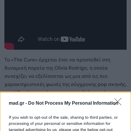
Το «The Cure» έρχεται έτσι να προστεθεί στη
δυναμική πορεία της Olivia Rodrigo, η οποία
συνεχίζει να εξελίσσεται ως μια από τις πιο
χαρακτηριστικές φωνές της σύγχρονης pop σκηνής,
με κάθε νέο της release να προκαλεί παγκόσμιο
ενδιαφέρον.
mad.gr -
Do Not Process My Personal Information
Ο Niall Horan απαντά στις φήμες για «μυστικό»
If you wish to opt-out of the sale, sharing to third parties, or
reunion των One Direction
processing of your personal or sensitive information for
targeted advertising by us, please use the below opt-out