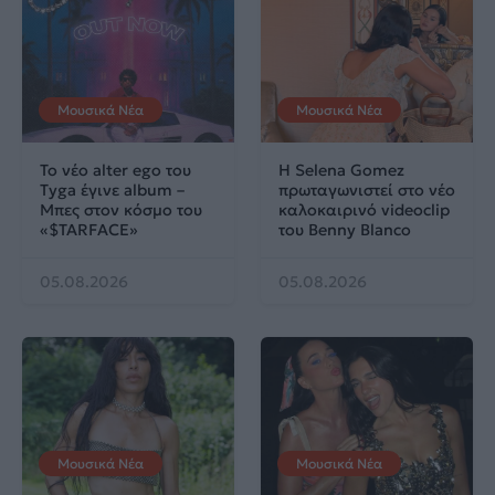
Μουσικά Νέα
Μουσικά Νέα
Το νέο alter ego του
Η Selena Gomez
Tyga έγινε album –
πρωταγωνιστεί στο νέο
Μπες στον κόσμο του
καλοκαιρινό videoclip
«$TARFACE»
του Benny Blanco
05.08.2026
05.08.2026
Μουσικά Νέα
Μουσικά Νέα