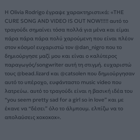
Η Olivia Rodrigo έγραψε χαρακτηριστικά: «THE
CURE SONG AND VIDEO IS OUT NOW!!!!! αυτό το
τραγούδι σημαίνει τόσα πολλά για μένα και είμαι
πάρα πάρα πάρα πολύ χαρούμενη που είναι πλέον
στον κόσμο! ευχαριστώ τον @dan_nigro που το
δημιούργησε μαζί μου και είναι ο καλύτερος
παραγωγός/songwriter αυτή τη στιγμή. ευχαριστώ
τους @bead.lizard και @catsolen που δημιούργησαν
αυτό το υπέροχο, ευφάνταστο music video που
λατρεύω. αυτό το τραγούδι είναι η βασική ιδέα του
“you seem pretty sad for a girl so in love” και με
έκανε να “δέσει” όλο το άλμπουμ. ελπίζω να το
απολαύσεις xoxoxox».