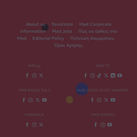
About us
|
Ταυτότητα
|
Mad Corporate
Information
|
Mad Jobs
|
Πώς να έρθεις στο
Mad
|
Editorial Policy
|
Πολιτική Απορρήτου
|
Όροι Χρήσης
MAD.gr
MAD TV
MAD RADIO 106,2
MAD VIDEO MUSIC AWARDS
MADWALK
MAD GREEKZ