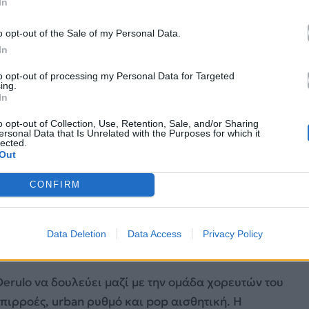
In
o opt-out of the Sale of my Personal Data.
In
to opt-out of processing my Personal Data for Targeted
ing.
In
o opt-out of Collection, Use, Retention, Sale, and/or Sharing
ersonal Data that Is Unrelated with the Purposes for which it
lected.
Out
CONFIRM
Data Deletion
Data Access
Privacy Policy
am.com/jasonderulo/
Derulo να δουλεύει μαζί με την ομάδα χορευτών του
επιρροές, urban ρυθμό και pop αισθητική. Η