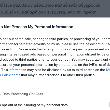
βάζει κατευθείαν μέσα στον παλμό ενός σύγχρονου
, ρυθμό και καθαρή pop ενέργεια. Από την πρώτη
 ένα ακόμη μουσικό video, αλλά για μια προσεγμένη
beat έχει σχεδιαστεί ώστε να δημιουργήσει μια
o Not Process My Personal Information
κάμερα.
to opt-out of the sale, sharing to third parties, or processing of your per
formation for targeted advertising by us, please use the below opt-out s
r selection. Please note that after your opt-out request is processed y
eing interest-based ads based on personal information utilized by us or
disclosed to third parties prior to your opt-out. You may separately opt-
losure of your personal information by third parties on the IAB’s list of
. This information may also be disclosed by us to third parties on the
IA
Participants
that may further disclose it to other third parties.
l Data Processing Opt Outs
o opt-out of the Sharing of my personal data.