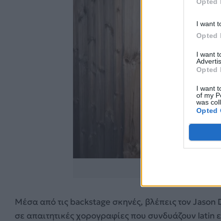
Opted 
I want t
Opted 
I want 
Advertis
Opted 
I want t
of my P
was col
Opted 
https://www.instagr
Μέσα από τις backstage σκηνές, βλέπεις τον Jason 
σε απαιτητικές χορογραφίες που συνδυάζουν latin 