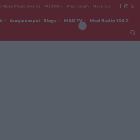
 Video Music Awards
MadWalk
Mad Forum
NyxDrop
ch
Διαγωνισμοί
Blogs
MAD TV
Mad Radio 106.2