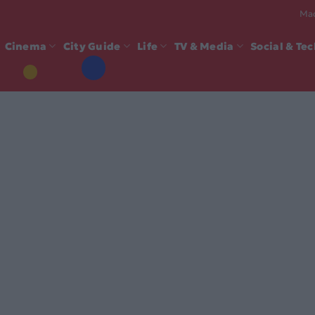
Mad
Cinema
City Guide
Life
TV & Media
Social & Te