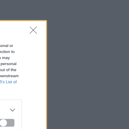
sonal or
ection to
ou may
 personal
out of the
 downstream
B’s List of