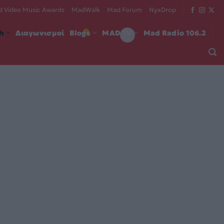
 Video Music Awards
MadWalk
Mad Forum
NyxDrop
ch
Διαγωνισμοί
Blogs
MAD TV
Mad Radio 106.2