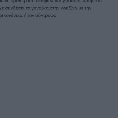
ρώνε κράκερ και σταφύλι για βραδινό, κρύβεται
χε συνδέσει τη γυναίκα στην κουζίνα με την
 οικογένεια ή τον σύντροφο.