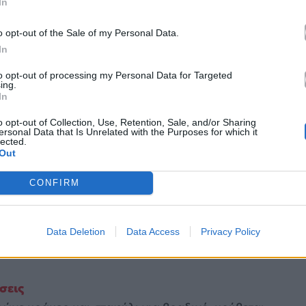
ν είναι καν πιάτο
. Είναι ένας
συνδυασμός από
In
λάτα, ίσως λίγες ελιές ή ό,τι υπάρχει πρόχειρο στο
o opt-out of the Sale of my Personal Data.
δημοφιλές: η ειλικρίνεια του. Δεν προσπαθεί να
In
 που όλοι λίγο-πολύ έχουμε ζήσει
.
to opt-out of processing my Personal Data for Targeted
ing.
In
o opt-out of Collection, Use, Retention, Sale, and/or Sharing
ersonal Data that Is Unrelated with the Purposes for which it
lected.
Out
CONFIRM
Data Deletion
Data Access
Privacy Policy
ήσεις