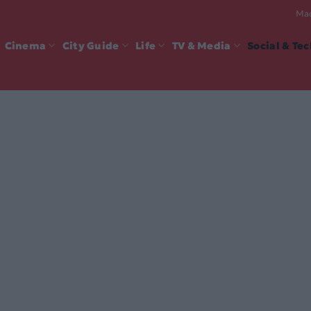
Mad
Cinema
City Guide
Life
TV & Media
Social & Te