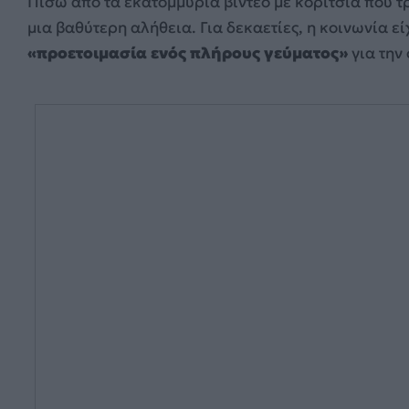
Πίσω από τα εκατομμύρια βίντεο με κορίτσια που τ
μια βαθύτερη αλήθεια. Για δεκαετίες, η κοινωνία εί
«προετοιμασία ενός πλήρους γεύματος»
για την