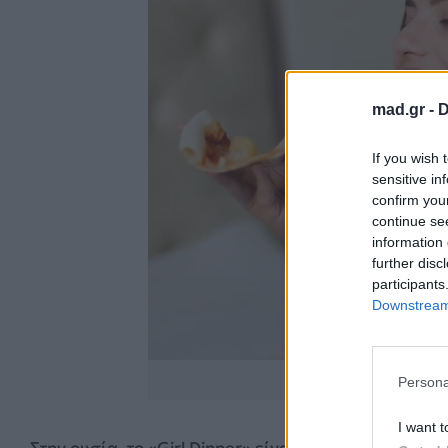
mad.gr -
D
If you wish 
sensitive in
confirm you
continue se
information 
further disc
participants
Downstream 
www.fre
Persona
I want t