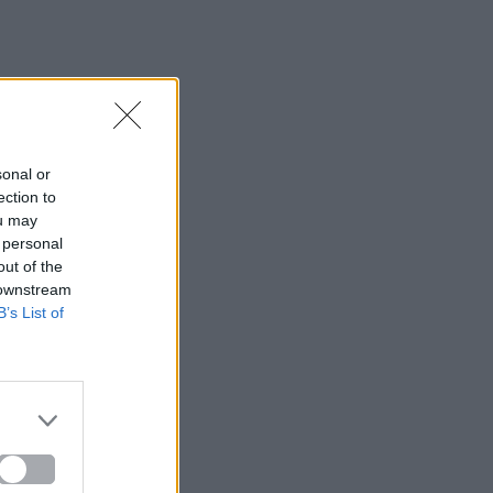
sonal or
ection to
ou may
 personal
out of the
 downstream
B’s List of