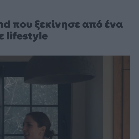
rend που ξεκίνησε από ένα
 lifestyle