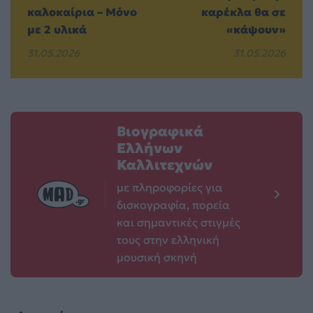
καλοκαίρια – Μόνο
καρέκλα θα σε
με 2 υλικά
«κάψουν»
31.05.2026
31.05.2026
Βιογραφικά
Ελλήνων
Καλλιτεχνών
με πληροφορίες για
δισκογραφία, πορεία
και σημαντικές στιγμές
τους στην ελληνική
μουσική σκηνή