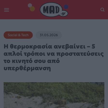
Skip
to
content
Social & Tech
31.05.2026
Η θερμοκρασία ανεβαίνει – 5
απλοί τρόποι να προστατεύσεις
το κινητό σου από
υπερθέρμανση