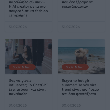
παράλληλο σύμπαν –
που δεν ξέραμε ότι
Η AI creator με τα πιο
χρειαζόμασταν
σουρεαλιστικά fashion
campaigns
31.07.2026
31.07.2026
Social & Tech
Social & Tech
Θες να γίνεις
Ξέχνα το hot girl
influencer; Το ChatGPT
summer! Το νέο viral
έχει τη λύση και είναι
trend είναι πιο ήρεμο
πανεύκολη
απ’ όσο φαντάζεσαι
31.07.2026
30.07.2026