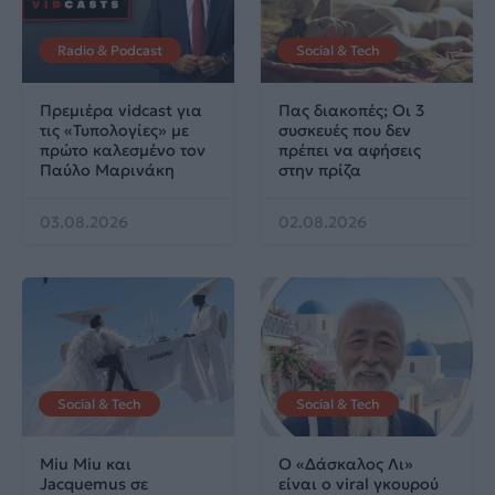
Radio & Podcast
Social & Tech
Πρεμιέρα vidcast για
Πας διακοπές; Οι 3
τις «Τυπολογίες» με
συσκευές που δεν
πρώτο καλεσμένο τον
πρέπει να αφήσεις
Παύλο Μαρινάκη
στην πρίζα
03.08.2026
02.08.2026
Social & Tech
Social & Tech
Miu Miu και
Ο «Δάσκαλος Λι»
Jacquemus σε
είναι ο viral γκουρού