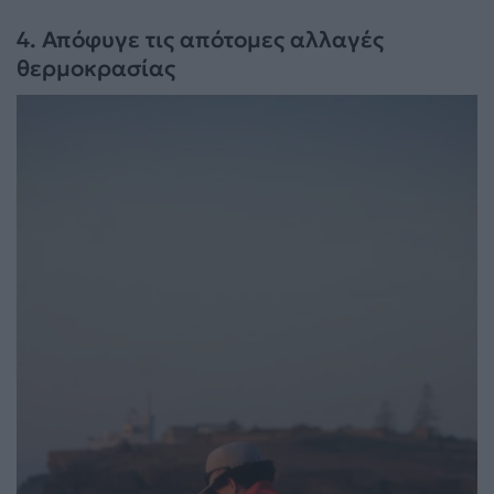
4. Απόφυγε τις απότομες αλλαγές
θερμοκρασίας