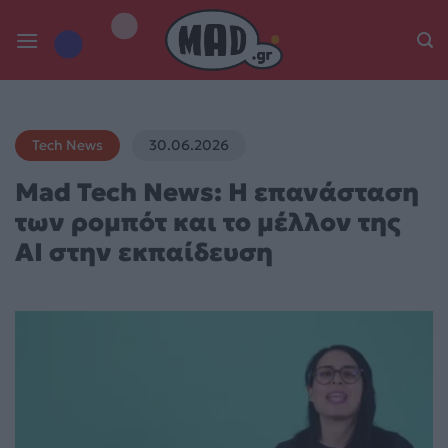
Skip
to
content
Tech News
30.06.2026
Mad Tech News: Η επανάσταση
των ρομπότ και το μέλλον της
AI στην εκπαίδευση