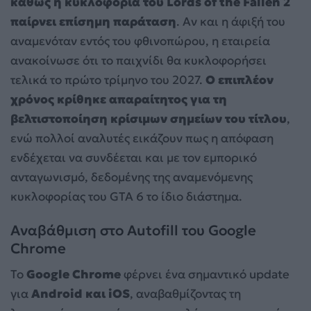
καθώς η κυκλοφορία του Lords of the Fallen 2
παίρνει επίσημη παράταση
. Αν και η άφιξή του
αναμενόταν εντός του φθινοπώρου, η εταιρεία
ανακοίνωσε ότι το παιχνίδι θα κυκλοφορήσει
τελικά το πρώτο τρίμηνο του 2027.
Ο επιπλέον
χρόνος κρίθηκε απαραίτητος για τη
βελτιστοποίηση κρίσιμων σημείων του τίτλου
,
ενώ πολλοί αναλυτές εικάζουν πως η απόφαση
ενδέχεται να συνδέεται και με τον εμπορικό
ανταγωνισμό, δεδομένης της αναμενόμενης
κυκλοφορίας του GTA 6 το ίδιο διάστημα.
Αναβάθμιση στο Autofill του Google
Chrome
Το
Google Chrome
φέρνει ένα σημαντικό update
για
Android και iOS
, αναβαθμίζοντας τη