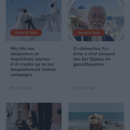
Social & Tech
Social & Tech
Miu Miu και
Ο «Δάσκαλος Λι»
Jacquemus σε
είναι ο viral γκουρού
παράλληλο σύμπαν –
που δεν ξέραμε ότι
Η AI creator με τα πιο
χρειαζόμασταν
σουρεαλιστικά fashion
campaigns
31.07.2026
31.07.2026