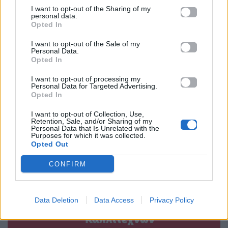
I want to opt-out of the Sharing of my
personal data.
Opted In
Η Nicki Minaj
APON x Μαριώ: Το
I want to opt-out of the Sale of my
Personal Data.
ευχήθηκε στον
collab που δεν
Opted In
Elon Musk για τα
περιμέναμε αλλά
I want to opt-out of processing my
γενέθλιά του με
χρειαζόμασταν,
Personal Data for Targeted Advertising.
μια ανάρτηση που
κυκλοφορεί το
Opted In
προκάλεσε
«Ρεμπέτικο»
I want to opt-out of Collection, Use,
αντιδράσεις
Retention, Sale, and/or Sharing of my
30.06.2026
Personal Data that Is Unrelated with the
Purposes for which it was collected.
30.06.2026
Opted Out
CONFIRM
Βιογραφικά
Data Deletion
Data Access
Privacy Policy
Ελλήνων
Καλλιτεχνών