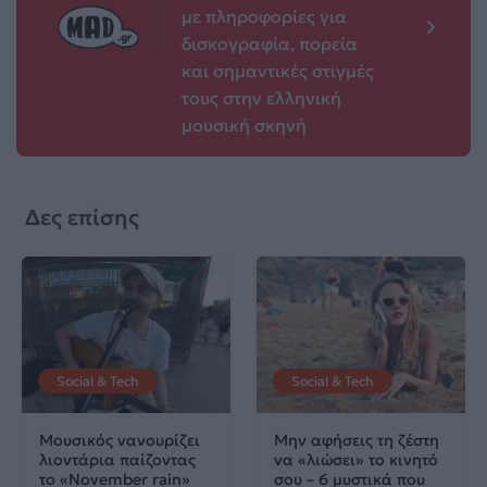
με πληροφορίες για
δισκογραφία, πορεία
και σημαντικές στιγμές
τους στην ελληνική
μουσική σκηνή
Δες επίσης
Social & Tech
Social & Tech
Μουσικός νανουρίζει
Μην αφήσεις τη ζέστη
λιοντάρια παίζοντας
να «λιώσει» το κινητό
το «November rain»
σου – 6 μυστικά που