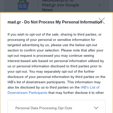
Mad.gr στο Google
News
mad.gr -
Do Not Process My Personal Information
Ακολουθήστε το
Mad.gr στο MSN
If you wish to opt-out of the sale, sharing to third parties, or
processing of your personal or sensitive information for
targeted advertising by us, please use the below opt-out
section to confirm your selection. Please note that after your
Μοιράσου αυτό το άρθρο
opt-out request is processed you may continue seeing
interest-based ads based on personal information utilized by
us or personal information disclosed to third parties prior to
your opt-out. You may separately opt-out of the further
disclosure of your personal information by third parties on the
IAB’s list of downstream participants. This information may
also be disclosed by us to third parties on the
IAB’s List of
Προηγούμενο
Επόμενο
Downstream Participants
that may further disclose it to other
third parties.
Personal Data Processing Opt Outs