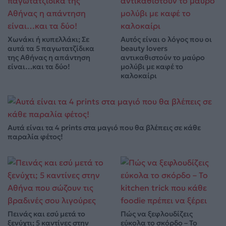
Χωνάκι ή κυπελλάκι; Σε
Αυτός είναι ο λόγος που οι
αυτά τα 5 παγωτατζίδικα
beauty lovers
της Αθήνας η απάντηση
αντικαθιστούν το μαύρο
είναι…και τα δύο!
μολύβι με καφέ το
καλοκαίρι
Αυτά είναι τα 4 prints στα μαγιό που θα βλέπεις σε κάθε
παραλία φέτος!
Πεινάς και εσύ μετά το
Πώς να ξεφλουδίζεις
ξενύχτι; 5 καντίνες στην
εύκολα το σκόρδο – Το