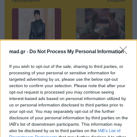
Προηγούμενο
Επόμενο
mad.gr -
Do Not Process My Personal Information
Η Diane Warren
«Μπαμπά, σ’
ντύνει τα hits της
αγαπώ»: Οι 3
If you wish to opt-out of the sale, sharing to third parties, or
με reggae – Το
μπαμπάδες
processing of your personal or sensitive information for
άλμπουμ-έκπληξη
αντιμέτωποι με
targeted advertising by us, please use the below opt-out
απρόσμενες
section to confirm your selection. Please note that after your
20.04.2026
εκπλήξεις στο
opt-out request is processed you may continue seeing
interest-based ads based on personal information utilized by
επεισόδιο της
us or personal information disclosed to third parties prior to
Δευτέρας 20/4
your opt-out. You may separately opt-out of the further
20.04.2026
disclosure of your personal information by third parties on the
IAB’s list of downstream participants. This information may
also be disclosed by us to third parties on the
IAB’s List of