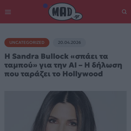
Skip
to
content
UNCATEGORIZED
20.04.2026
Η Sandra Bullock «σπάει τα
ταμπού» για την AI – Η δήλωση
που ταράζει το Hollywood