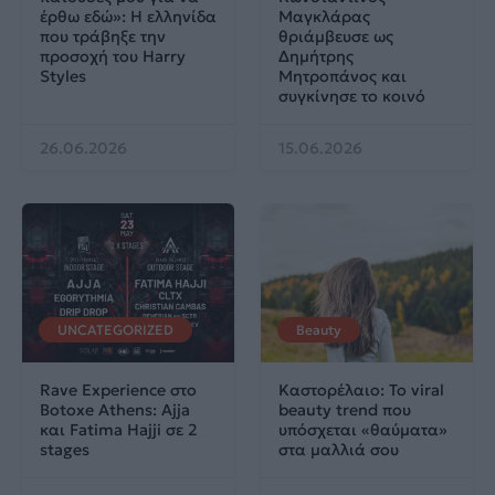
έρθω εδώ»: Η ελληνίδα
Μαγκλάρας
που τράβηξε την
θριάμβευσε ως
προσοχή του Harry
Δημήτρης
Styles
Μητροπάνος και
συγκίνησε το κοινό
26.06.2026
15.06.2026
UNCATEGORIZED
Beauty
Rave Experience στο
Καστορέλαιο: Το viral
Botoxe Athens: Ajja
beauty trend που
και Fatima Hajji σε 2
υπόσχεται «θαύματα»
stages
στα μαλλιά σου