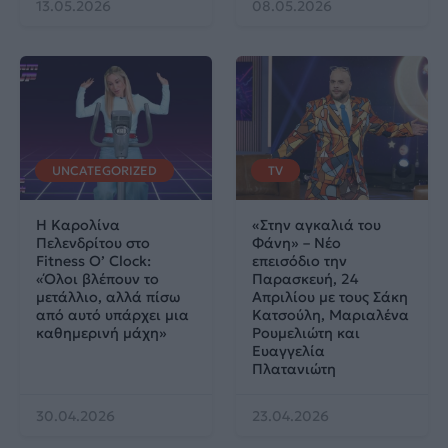
13.05.2026
08.05.2026
UNCATEGORIZED
TV
H Καρολίνα
«Στην αγκαλιά του
Πελενδρίτου στο
Φάνη» – Νέο
Fitness O’ Clock:
επεισόδιο την
«Όλοι βλέπουν το
Παρασκευή, 24
μετάλλιο, αλλά πίσω
Απριλίου με τους Σάκη
από αυτό υπάρχει μια
Κατσούλη, Μαριαλένα
καθημερινή μάχη»
Ρουμελιώτη και
Ευαγγελία
Πλατανιώτη
30.04.2026
23.04.2026