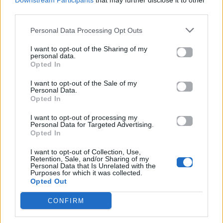
Downstream Participants
that may further disclose it to other
third parties.
Βιογραφικά
Personal Data Processing Opt Outs
Ελλήνων
Καλλιτεχνών
I want to opt-out of the Sharing of my
personal data.
με πληροφορίες για
Opted In
δισκογραφία, πορεία
I want to opt-out of the Sale of my
και σημαντικές στιγμές
Personal Data.
Opted In
τους στην ελληνική
μουσική σκηνή
I want to opt-out of processing my
Personal Data for Targeted Advertising.
Opted In
I want to opt-out of Collection, Use,
Δες επίσης
Retention, Sale, and/or Sharing of my
Personal Data that Is Unrelated with the
Purposes for which it was collected.
Opted Out
CONFIRM