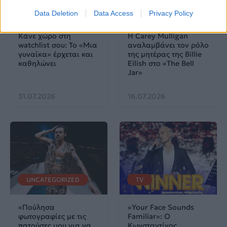
TV
UNCATEGORIZED
Data Deletion
Data Access
Privacy Policy
Κάνε χώρο στη
Η Carey Mulligan
watchlist σου: Το «Μια
αναλαμβάνει τον ρόλο
γυναίκα» έρχεται και
της μητέρας της Billie
καθηλώνει
Eilish στο «The Bell
Jar»
31.07.2026
16.07.2026
UNCATEGORIZED
TV
«Πούλησα
«Your Face Sounds
φωτογραφίες με τις
Familiar»: Ο
πατούσες μου για να
Κωνσταντίνος