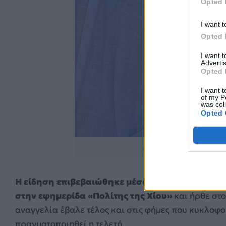
Opted 
I want t
Opted 
I want 
Advertis
Opted 
I want t
of my P
was col
Opted 
https://www.instagram
Η είδηση επιβεβαιώθηκε μέσα από την επίσημη
στην εφημερίδα «Πολίτης της Χίου»
και ήρθε στο
αναγγελία έβαλε τέλος και στις φήμες που κυκλοφο
πραγματοποιηθεί η τελετή.