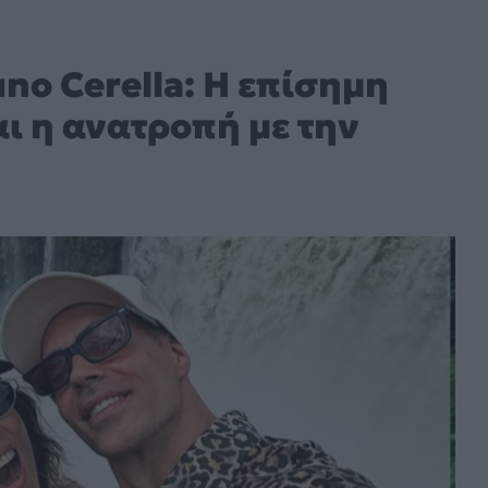
no Cerella: Η επίσημη
ι η ανατροπή με την