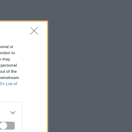
sonal or
ection to
ou may
 personal
out of the
 downstream
B’s List of