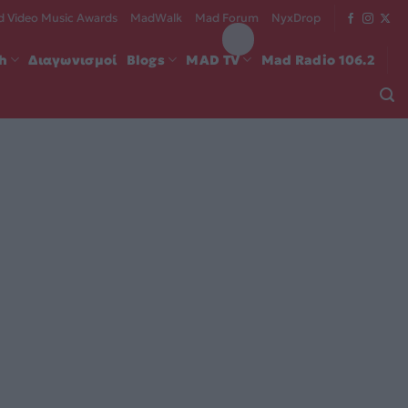
 Video Music Awards
MadWalk
Mad Forum
NyxDrop
ch
Διαγωνισμοί
Blogs
MAD TV
Mad Radio 106.2