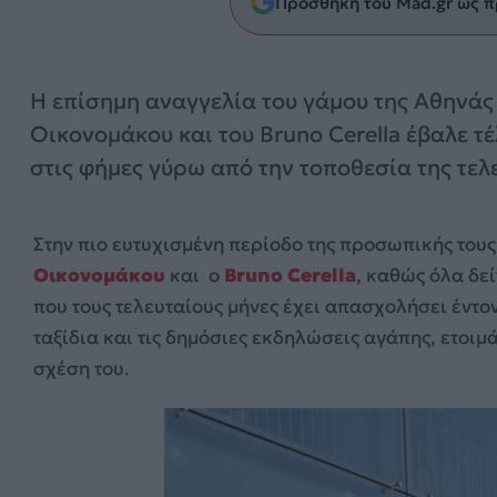
Προσθήκη του Mad.gr ως π
Η επίσημη αναγγελία του γάμου της Αθηνάς
Οικονομάκου και του Bruno Cerella έβαλε τ
στις φήμες γύρω από την τοποθεσία της τελ
Στην πιο ευτυχισμένη περίοδο της προσωπικής τους
Οικονομάκου
και ο
Bruno Cerella
, καθώς όλα δε
που τους τελευταίους μήνες έχει απασχολήσει έντονα
ταξίδια και τις δημόσιες εκδηλώσεις αγάπης, ετοιμ
σχέση του.