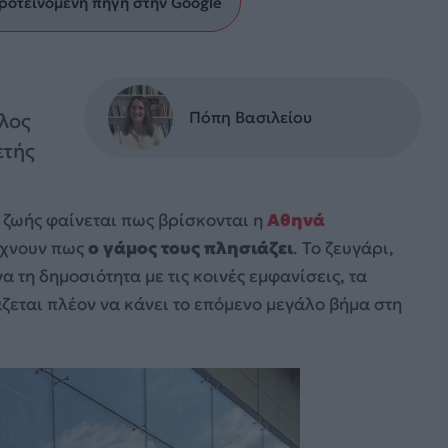
ροτεινόμενη πηγή στην Google
Πόπη Βασιλείου
έλος
ετής
 ζωής φαίνεται πως βρίσκονται η
Αθηνά
ίχνουν πως
ο γάμος τους πλησιάζει
. Το ζευγάρι,
 τη δημοσιότητα με τις κοινές εμφανίσεις, τα
άζεται πλέον να κάνει το επόμενο μεγάλο βήμα στη