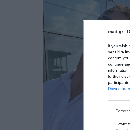
mad.gr -
D
If you wish 
sensitive in
confirm you
continue se
information 
further disc
participants
Downstream 
Persona
I want t