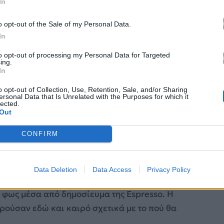
In
o opt-out of the Sale of my Personal Data.
In
to opt-out of processing my Personal Data for Targeted
ing.
In
o opt-out of Collection, Use, Retention, Sale, and/or Sharing
ersonal Data that Is Unrelated with the Purposes for which it
lected.
Out
CONFIRM
.com/brunocerella.30/
Data Deletion
Data Access
Privacy Policy
 αναγγελία γάμου τους, η οποία δημοσιεύτηκε
 φως μέσα από δημοσίευμα της Espresso. Η
ρούσαν εδώ και καιρό σχετικά με το πού θα