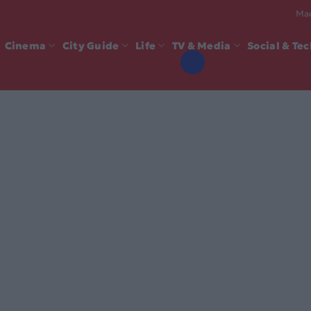
Mad
Cinema
City Guide
Life
TV & Media
Social & Te