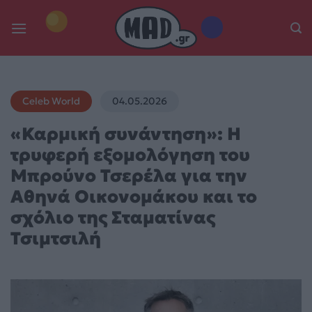
Skip
to
content
Celeb World
04.05.2026
«Καρμική συνάντηση»: Η
τρυφερή εξομολόγηση του
Μπρούνο Τσερέλα για την
Αθηνά Οικονομάκου και το
σχόλιο της Σταματίνας
Τσιμτσιλή