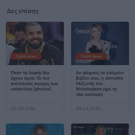
Δες επίσης
Celeb News
Celeb News
Όταν τα λεφτά δεν
Αν ψάχνεις το επόμενο
έχουν όρια: Οι πιο
βιβλίο σου, η Jennette
απίστευτες αγορές των
McCurdy του
celebrities (photos)
Nickelodeon έχει τη
νέα πρόταση
09.08.2026
08.08.2026