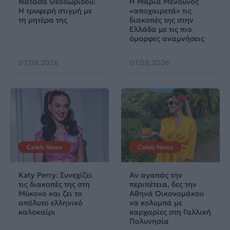
Νατάσα Θεοδωρίδου:
Η Μαρία Μενούνος
Η τρυφερή στιγμή με
«αποχαιρετά» τις
τη μητέρα της
διακοπές της στην
Ελλάδα με τις πιο
όμορφες αναμνήσεις
07.08.2026
07.08.2026
Celeb News
Celeb News
Katy Perry: Συνεχίζει
Αν αγαπάς την
τις διακοπές της στη
περιπέτεια, δες την
Μύκονο και ζει το
Αθηνά Οικονομάκου
απόλυτο ελληνικό
να κολυμπά με
καλοκαίρι
καρχαρίες στη Γαλλική
Πολυνησία