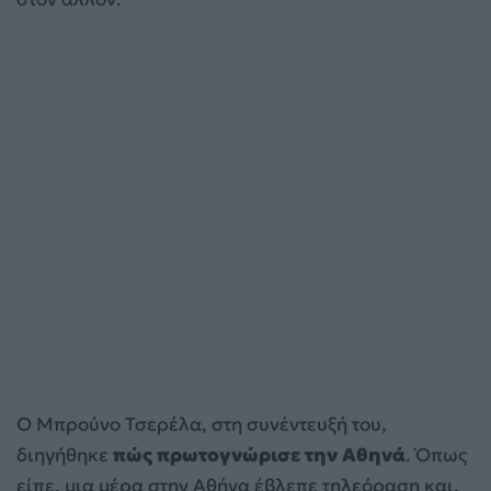
Ο Μπρούνο Τσερέλα, στη συνέντευξή του,
διηγήθηκε
πώς πρωτογνώρισε την Αθηνά
. Όπως
είπε, μια μέρα στην Αθήνα έβλεπε τηλεόραση και,