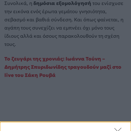
Συνολικά, η
δημόσια εξομολόγησή
του ενίσχυσε
την εικόνα ενός έρωτα γεμάτου γνησιότητα,
σεβασμό και βαθιά σύνδεση. Και όπως φαίνεται, η
αγάπη τους συνεχίζει να εμπνέει όχι μόνο τους
ίδιους αλλά και όσους παρακολουθούν τη σχέση
τους.
Το ζευγάρι της χρονιάς: Ιωάννα Τούνη –
Δημήτρης Σπυριδωνίδης τραγουδούν μαζί στο
live του Σάκη Ρουβά