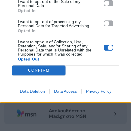
I want to opt-out of the Sale of my
Personal Data.
Opted In
I want to opt-out of processing my
Για σχόλια, μηνύματα ή φωτογραφικό υλικό
Personal Data for Targeted Advertising.
Opted In
σχετικά με το
Mad.gr
, επισκεφτείτε μας στο
Facebook
, επικοινωνήστε μέσω
Twitter
ή
I want to opt-out of Collection, Use,
Retention, Sale, and/or Sharing of my
ακολουθήστε μας στο
Instagram
.
Personal Data that Is Unrelated with the
Purposes for which it was collected.
Opted Out
ΑΘΗΝΑ ΟΙΚΟΝΟΜΑΚΟΥ
ΜΠΡΟΥΝΟ ΤΣΕΡΕΛΑ
ΣΤΑΜΑΤΙΝΑ
ΤΣΙΜΤΣΙΛΗ
CONFIRM
Ακολουθήστε το
Mad.gr στο Google
Data Deletion
Data Access
Privacy Policy
News
Ακολουθήστε το
Mad.gr στο MSN