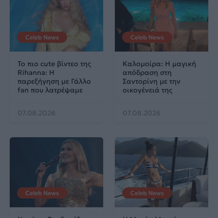
Celeb News
Celeb News
Το πιο cute βίντεο της
Καλομοίρα: Η μαγική
Rihanna: Η
απόδραση στη
παρεξήγηση με Γάλλο
Σαντορίνη με την
fan που λατρέψαμε
οικογένειά της
07.08.2026
07.08.2026
Celeb News
Celeb News