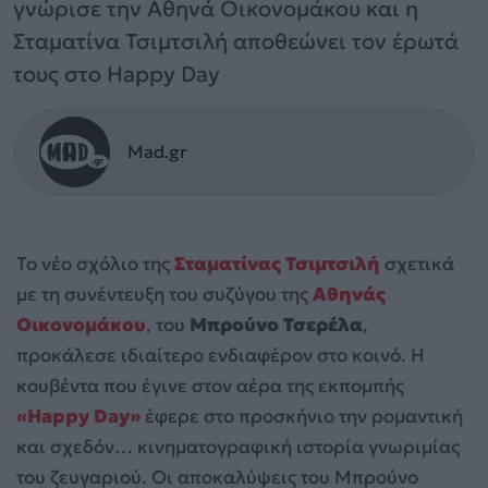
γνώρισε την Αθηνά Οικονομάκου και η
Σταματίνα Τσιμτσιλή αποθεώνει τον έρωτά
τους στο Happy Day
Mad.gr
Το νέο σχόλιο της
Σταματίνας Τσιμτσιλή
σχετικά
με τη συνέντευξη του συζύγου της
Αθηνάς
Οικονομάκου
, του
Μπρούνο Τσερέλα
,
προκάλεσε ιδιαίτερο ενδιαφέρον στο κοινό. Η
κουβέντα που έγινε στον αέρα της εκπομπής
«Happy Day»
έφερε στο προσκήνιο την ρομαντική
και σχεδόν… κινηματογραφική ιστορία γνωριμίας
του ζευγαριού. Οι αποκαλύψεις του Μπρούνο