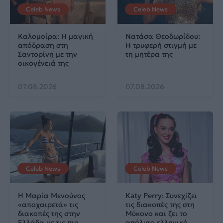
Celeb News
Celeb News
Καλομοίρα: Η μαγική
Νατάσα Θεοδωρίδου:
απόδραση στη
Η τρυφερή στιγμή με
Σαντορίνη με την
τη μητέρα της
οικογένειά της
07.08.2026
07.08.2026
Celeb News
Celeb News
Η Μαρία Μενούνος
Katy Perry: Συνεχίζει
«αποχαιρετά» τις
τις διακοπές της στη
διακοπές της στην
Μύκονο και ζει το
Ελλάδα με τις πιο
απόλυτο ελληνικό