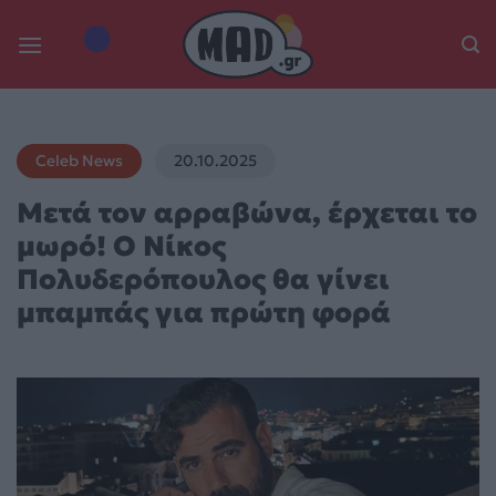
Skip
to
content
Celeb News
20.10.2025
Μετά τον αρραβώνα, έρχεται το
μωρό! Ο Νίκος
Πολυδερόπουλος θα γίνει
μπαμπάς για πρώτη φορά