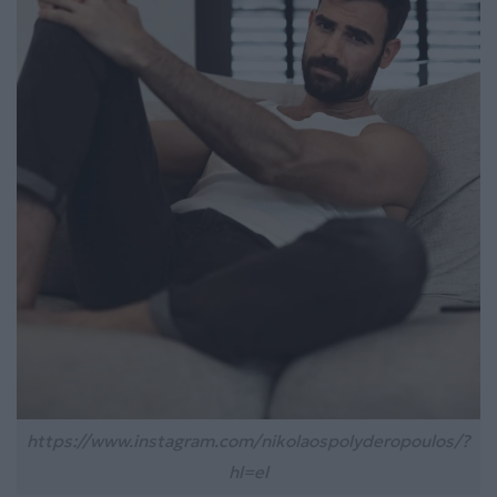
https://www.instagram.com/nikolaospolyderopoulos/?
hl=el