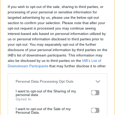
ΚΑΛΑΜΑΤΑΣ
If you wish to opt-out of the sale, sharing to third parties, or
processing of your personal or sensitive information for
20.10.2025
targeted advertising by us, please use the below opt-out
section to confirm your selection. Please note that after your
opt-out request is processed you may continue seeing
interest-based ads based on personal information utilized by
us or personal information disclosed to third parties prior to
Βιογραφικά
your opt-out. You may separately opt-out of the further
Ελλήνων
disclosure of your personal information by third parties on the
Καλλιτεχνών
IAB’s list of downstream participants. This information may
also be disclosed by us to third parties on the
IAB’s List of
με πληροφορίες για
Downstream Participants
that may further disclose it to other
δισκογραφία, πορεία
third parties.
και σημαντικές στιγμές
τους στην ελληνική
Personal Data Processing Opt Outs
μουσική σκηνή
I want to opt-out of the Sharing of my
personal data.
Opted In
Δες επίσης
I want to opt-out of the Sale of my
Personal Data.