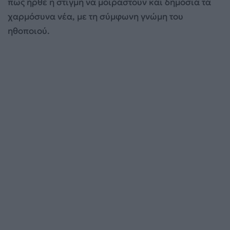
πως ήρθε η στιγμή να μοιραστούν και δημόσια τα
χαρμόσυνα νέα, με τη σύμφωνη γνώμη του
ηθοποιού.