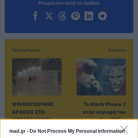
Μοιράσου αυτό το άρθρο
Προηγούμενο
Επόμενο
ΦΘΙΝΟΠΩΡΙΝΕΣ
To Black Phone 2
ΔΡΑΣΕΙΣ ΣΤΟ
στην κορυφή του
ΜΕΓΑΡΟ ΧΟΡΟΥ –
Box Office
ΔΙΕΘΝΕΣ
20.10.2025
mad.gr -
Do Not Process My Personal Information
ΦΕΣΤΙΒΑΛ ΧΟΡΟΥ