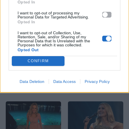
Opted In
I want to opt-out of processing my
Personal Data for Targeted Advertising.
Opted In
I want to opt-out of Collection, Use,
Retention, Sale, and/or Sharing of my
Celeb News
Celeb News
Personal Data that Is Unrelated with the
Purposes for which it was collected.
Opted Out
Αν ψάχνεις το επόμενο
Το πιο cute βίντεο της
βιβλίο σου, η Jennette
Rihanna: Η
CONFIRM
McCurdy του
παρεξήγηση με Γάλλο
Nickelodeon έχει τη
fan που λατρέψαμε
νέα πρόταση
Data Deletion
Data Access
Privacy Policy
08.08.2026
07.08.2026