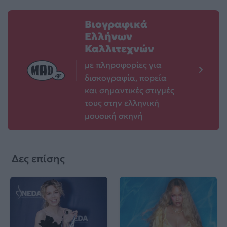
Βιογραφικά
Ελλήνων
Καλλιτεχνών
με πληροφορίες για
δισκογραφία, πορεία
και σημαντικές στιγμές
τους στην ελληνική
μουσική σκηνή
Δες επίσης