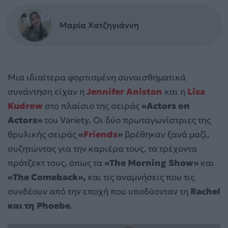
Μαρία Χατζηγιάννη
Μια ιδιαίτερα φορτισμένη συναισθηματικά
συνάντηση είχαν η
Jennifer Aniston
και η
Lisa
Kudrow
στο πλαίσιο της σειράς
«Actors on
Actors»
του Variety. Οι δύο πρωταγωνίστριες της
θρυλικής σειράς
«
Friends
»
βρέθηκαν ξανά μαζί,
συζητώντας για την καριέρα τους, τα τρέχοντα
πρότζεκτ τους, όπως τα
«The Morning Show»
και
«The Comeback»,
και τις αναμνήσεις που τις
συνδέουν από την εποχή που υποδύονταν τη
Rachel
και τη Phoebe
.