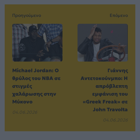
Προηγούμενο
Επόμενο
Michael Jordan: Ο
Γιάννης
θρύλος του NBA σε
Αντετοκούνμπο: Η
στιγμές
απρόβλεπτη
χαλάρωσης στην
εμφάνιση του
Μύκονο
«Greek Freak» σε
John Travolta
04.06.2026
04.06.2026