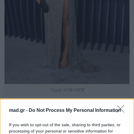
Πηγή: ΑΠΕ-ΜΠΕ
Δεν είναι η πρώτη φορά που οι δύο σταρ
mad.gr -
Do Not Process My Personal Information
αναπολούν το κοινό τους παρελθόν. Σε μια
If you wish to opt-out of the sale, sharing to third parties, or
προηγούμενη συνέντευξή τους το 2020, είχαν
processing of your personal or sensitive information for