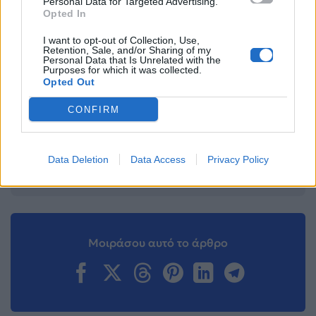
Personal Data for Targeted Advertising.
Facebook
, επικοινωνήστε μέσω
Twitter
ή
Opted In
ακολουθήστε μας στο
Instagram
.
I want to opt-out of Collection, Use,
Retention, Sale, and/or Sharing of my
Friends
Jennifer Aniston
Lisa Kudrow
Personal Data that Is Unrelated with the
Purposes for which it was collected.
Opted Out
Ακολουθήστε το
Mad.gr στο Google
CONFIRM
News
Data Deletion
Data Access
Privacy Policy
Ακολουθήστε το
Mad.gr στο MSN
Μοιράσου αυτό το άρθρο