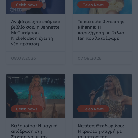
Celeb News
Celeb News
Αν ψάχνεις το επόμενο
Το πιο cute βίντεο της
βιβλίο σου, η Jennette
Rihanna: Η
McCurdy του
παρεξήγηση με Γάλλο
Nickelodeon έχει τη
fan που λατρέψαμε
νέα πρόταση
08.08.2026
07.08.2026
Celeb News
Celeb News
Καλομοίρα: Η μαγική
Νατάσα Θεοδωρίδου:
απόδραση στη
Η τρυφερή στιγμή με
Σαντορίνη με την
τη μητέρα της