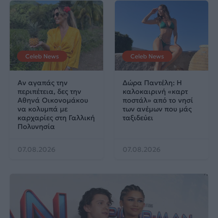
Celeb News
Celeb News
Αν αγαπάς την
Δώρα Παντέλη: Η
περιπέτεια, δες την
καλοκαιρινή «καρτ
Αθηνά Οικονομάκου
ποστάλ» από το νησί
να κολυμπά με
των ανέμων που μάς
καρχαρίες στη Γαλλική
ταξιδεύει
Πολυνησία
07.08.2026
07.08.2026