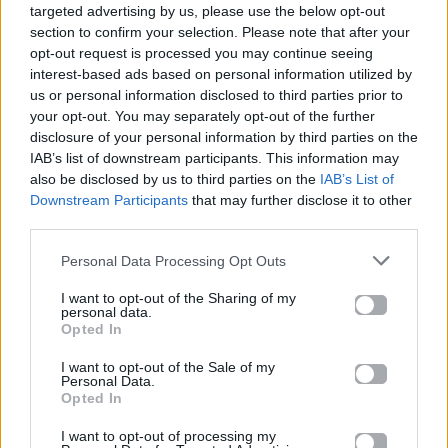
θυμηθεί πόσο δυσκολεύονταν να παραμείνουν
targeted advertising by us, please use the below opt-out
σοβαρές στα γυρίσματα των «Friends». Η Aniston
section to confirm your selection. Please note that after your
opt-out request is processed you may continue seeing
είχε περιγράψει με χιούμορ πώς η Kudrow
interest-based ads based on personal information utilized by
ξεσπούσε συχνά σε γέλια κατά τη διάρκεια των
us or personal information disclosed to third parties prior to
σκηνών, μια «απαράδεκτη», όπως είπαν
your opt-out. You may separately opt-out of the further
disclosure of your personal information by third parties on the
χαριτολογώντας, αλλά αξιολάτρευτη συνήθεια που
IAB’s list of downstream participants. This information may
έκανε και τις υπόλοιπες να δυσκολεύονται να
also be disclosed by us to third parties on the
IAB’s List of
ολοκληρώσουν τις ατάκες τους.
Downstream Participants
that may further disclose it to other
third parties.
Hollywood Hills: Η θρυλική κατοικία
Personal Data Processing Opt Outs
συνδεδεμένη με τη Dakota Johnson βγαίνει
I want to opt-out of the Sharing of my
σε πώληση
personal data.
Opted In
Jennifer Lopez: Η δημόσια εμφάνιση του
παιδιού της με άλλο όνομα
I want to opt-out of the Sale of my
Personal Data.
Opted In
Για σχόλια, μηνύματα ή φωτογραφικό υλικό
σχετικά με το
Mad.gr
, επισκεφτείτε μας στο
I want to opt-out of processing my