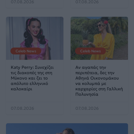
07.08.2026
07.08.2026
Celeb News
Celeb News
Katy Perry: Συνεχίζει
Αν αγαπάς την
τις διακοπές της στη
περιπέτεια, δες την
Μύκονο και ζει το
Αθηνά Οικονομάκου
απόλυτο ελληνικό
να κολυμπά με
καλοκαίρι
καρχαρίες στη Γαλλική
Πολυνησία
07.08.2026
07.08.2026