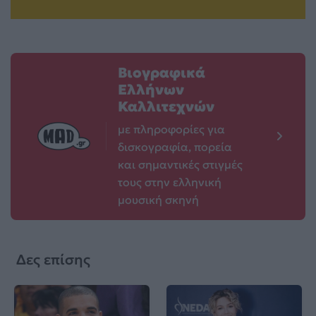
Βιογραφικά
Ελλήνων
Καλλιτεχνών
με πληροφορίες για
δισκογραφία, πορεία
και σημαντικές στιγμές
τους στην ελληνική
μουσική σκηνή
Δες επίσης