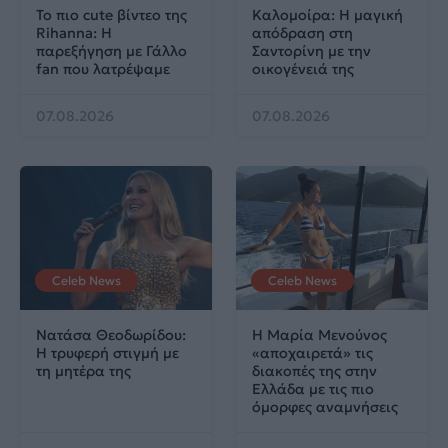
Το πιο cute βίντεο της
Καλομοίρα: Η μαγική
Rihanna: Η
απόδραση στη
παρεξήγηση με Γάλλο
Σαντορίνη με την
fan που λατρέψαμε
οικογένειά της
07.08.2026
07.08.2026
Celeb News
Celeb News
Νατάσα Θεοδωρίδου:
Η Μαρία Μενούνος
Η τρυφερή στιγμή με
«αποχαιρετά» τις
τη μητέρα της
διακοπές της στην
Ελλάδα με τις πιο
όμορφες αναμνήσεις