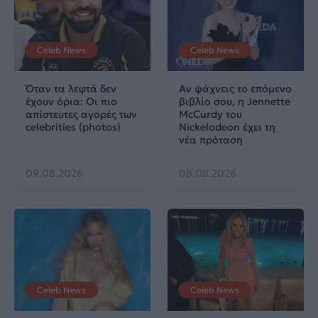
Celeb News
Celeb News
Όταν τα λεφτά δεν
Αν ψάχνεις το επόμενο
έχουν όρια: Οι πιο
βιβλίο σου, η Jennette
απίστευτες αγορές των
McCurdy του
celebrities (photos)
Nickelodeon έχει τη
νέα πρόταση
09.08.2026
08.08.2026
Celeb News
Celeb News