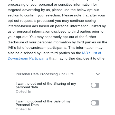
σχετικά με το
Mad.gr
, επισκεφτείτε μας στο
processing of your personal or sensitive information for
targeted advertising by us, please use the below opt-out
Facebook
, επικοινωνήστε μέσω
Twitter
ή
section to confirm your selection. Please note that after your
ακολουθήστε μας στο
Instagram
.
opt-out request is processed you may continue seeing
interest-based ads based on personal information utilized by
Michael Jordan
ΜΥΚΟΝΟΣ
us or personal information disclosed to third parties prior to
your opt-out. You may separately opt-out of the further
disclosure of your personal information by third parties on the
Ακολουθήστε το
Mad.gr στο Google
IAB’s list of downstream participants. This information may
News
also be disclosed by us to third parties on the
IAB’s List of
Downstream Participants
that may further disclose it to other
third parties.
Ακολουθήστε το
Mad.gr στο MSN
Personal Data Processing Opt Outs
I want to opt-out of the Sharing of my
personal data.
Opted In
Μοιράσου αυτό το άρθρο
I want to opt-out of the Sale of my
Personal Data.
Opted In