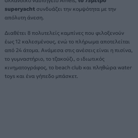
ολλανδικό ναυπηγείο Amels,
το 75μετρο
superyacht
συνδυάζει την κομψότητα με την
απόλυτη άνεση.
Διαθέτει 8 πολυτελείς καμπίνες που φιλοξενούν
έως 12 καλεσμένους, ενώ το πλήρωμα αποτελείται
από 24 άτομα. Ανάμεσα στις ανέσεις είναι η πισίνα,
το γυμναστήριο, το τζακούζι, ο ιδιωτικός
κινηματογράφος, το beach club και πληθώρα water
toys και ένα γήπεδο μπάσκετ.