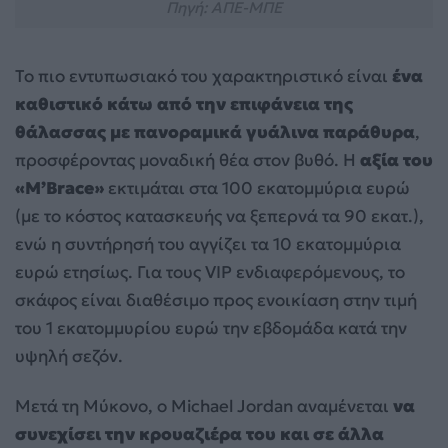
Πηγή: ΑΠΕ-ΜΠΕ
Το πιο εντυπωσιακό του χαρακτηριστικό είναι
ένα
καθιστικό κάτω από την επιφάνεια της
θάλασσας με πανοραμικά γυάλινα παράθυρα
,
προσφέροντας μοναδική θέα στον βυθό. Η
αξία του
«M’Brace»
εκτιμάται στα 100 εκατομμύρια ευρώ
(με το κόστος κατασκευής να ξεπερνά τα 90 εκατ.),
ενώ η συντήρησή του αγγίζει τα 10 εκατομμύρια
ευρώ ετησίως. Για τους VIP ενδιαφερόμενους, το
σκάφος είναι διαθέσιμο προς ενοικίαση στην τιμή
του 1 εκατομμυρίου ευρώ την εβδομάδα κατά την
υψηλή σεζόν.
Μετά τη Μύκονο, ο Michael Jordan αναμένεται
να
συνεχίσει την κρουαζιέρα του και σε άλλα