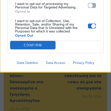
I want to opt-out of processing my
Personal Data for Targeted Advertising.
Opted In
Προηγούμενο
Επόμενο
I want to opt-out of Collection, Use,
Retention, Sale, and/or Sharing of my
Personal Data that Is Unrelated with the
Purposes for which it was collected.
Opted Out
CONFIRM
«Δεν έχω
Rachel και Phoebe
Data Deletion
Data Access
Privacy Policy
ξαναζήσει τέτοιο
ξανά μαζί: Η
πόνο»:
επανένωση και το
Εσπευσμένα στο
«ναι» σε μια νέα
νοσοκομείο ο
συνεργασία
Γρηγόρης
04.06.2026
Αρναούτογλου
04.06.2026