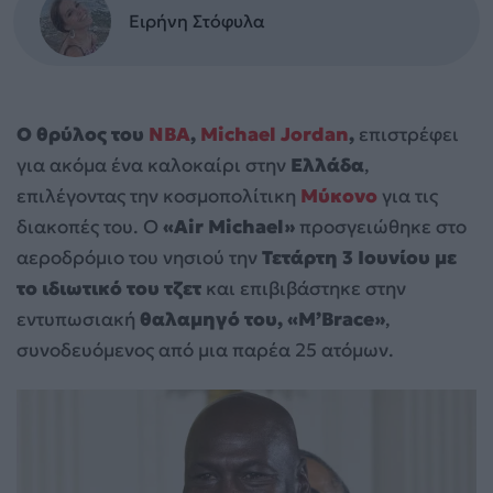
Ειρήνη Στόφυλα
Ο θρύλος του
NBA
,
Michael Jordan
,
επιστρέφει
για ακόμα ένα καλοκαίρι στην
Ελλάδα
,
επιλέγοντας την κοσμοπολίτικη
Μύκονο
για τις
διακοπές του. Ο
«Air Michael»
προσγειώθηκε στο
αεροδρόμιο του νησιού την
Τετάρτη 3 Ιουνίου με
το ιδιωτικό του τζετ
και επιβιβάστηκε στην
εντυπωσιακή
θαλαμηγό του, «M’Brace»
,
συνοδευόμενος από μια παρέα 25 ατόμων.