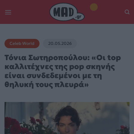
Skip
to
content
Celeb World
20.05.2026
Τόνια Σωτηροπούλου: «Οι top
καλλιτέχνες της pop σκηνής
είναι συνδεδεμένοι με τη
θηλυκή τους πλευρά»