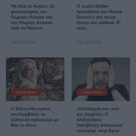
Με θέα το Αιγαίο: Οι
Ο Justin Bieber
φωτογραφίες του
προκάλεσε τον Novak
Γιώργου Λιάγκα και
Djokovic στο πινγκ
της Μαρίας Αντωνά
πονγκ και κέρδισε $1
από τη Μύκονο
εκατ.
06.08.2026
06.08.2026
Celeb News
Celeb News
Η Ελένη Μενεγάκη
«Καλύτερος και από
απολαμβάνει το
τον Σαφέτη»: Ο
ελληνικό καλοκαίρι με
Αλέξανδρος
θέα το Ιόνιο
Τσουβέλας απογείωσε
πανηγύρι στην Άρτα