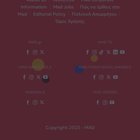
Information
|
Mad Jobs
|
Πώς να έρθεις στο
Mad
|
Editorial Policy
|
Πολιτική Απορρήτου
|
Όροι Χρήσης
MAD.gr
MAD TV
MAD RADIO 106,2
MAD VIDEO MUSIC AWARDS
MADWALK
MAD GREEKZ
Copyright 2025 - MAD