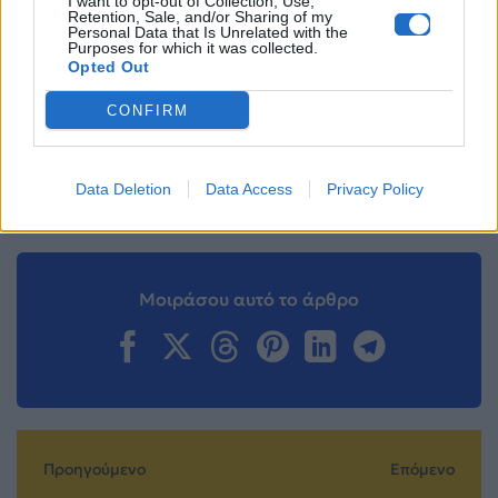
I want to opt-out of Collection, Use,
podcast
Ανδρέας Αλυσανδράτος
Τόνια Σωτηροπούλου
Retention, Sale, and/or Sharing of my
Personal Data that Is Unrelated with the
Purposes for which it was collected.
Opted Out
Ακολουθήστε το
Mad.gr στο Google
News
CONFIRM
Ακολουθήστε το
Data Deletion
Data Access
Privacy Policy
Mad.gr στο MSN
Μοιράσου αυτό το άρθρο
Προηγούμενο
Επόμενο