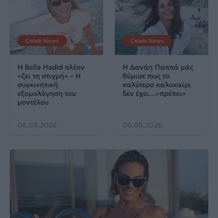
Celeb News
Celeb News
Η Bella Hadid πλέον
Η Δανάη Παππά μάς
«ζει τη στιγμή» – Η
θύμισε πως το
συγκινητική
καλύτερο καλοκαίρι
εξομολόγηση του
δεν έχει…«πρέπει»
μοντέλου
06.08.2026
06.08.2026