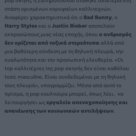
pop σκηνή, η Σωτηροπούλου στάθηκε ιδιαίτερα στη
στάση ορισμένων κορυφαίων καλλιτεχνών.
Αναφέρει χαρακτηριστικά ότι ο
Bad Bunny
, ο
Harry Styles
και ο
Justin Bieber
αποτελούν
εκπροσώπους μιας νέας εποχής, όπου
ο ανδρισμός
δεν ορίζεται από τοξικά στερεότυπα
αλλά από
μια βαθύτερη σύνδεση με τη θηλυκή πλευρά, την
ευαλωτότητα και την προσωπική ελευθερία. «Οι
top καλλιτέχνες της pop σκηνής δεν είναι καθόλου
toxic masculine. Είναι συνδεδεμένοι με τη θηλυκή
τους πλευρά», υπογραμμίζει. Μέσα από αυτό το
πρίσμα, η pop κουλτούρα μπορεί, όπως λέει, να
λειτουργήσει ως
εργαλείο απενοχοποίησης και
ανανέωσης των κοινωνικών αντιλήψεων
.