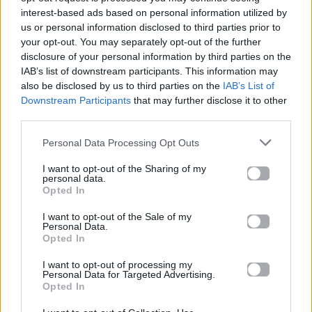
interest-based ads based on personal information utilized by
us or personal information disclosed to third parties prior to
your opt-out. You may separately opt-out of the further
disclosure of your personal information by third parties on the
IAB’s list of downstream participants. This information may
also be disclosed by us to third parties on the
IAB’s List of
Downstream Participants
that may further disclose it to other
third parties.
Personal Data Processing Opt Outs
Τατιάνα Στεφανίδου και Νίκος Ευαγγελάτος:
I want to opt-out of the Sharing of my
personal data.
Οι τρυφερές φωτογραφίες από την
Opted In
ορκωμοσία της κόρης τους
I want to opt-out of the Sale of my
Personal Data.
Για σχόλια, μηνύματα ή φωτογραφικό υλικό
Opted In
σχετικά με το
Mad.gr
, επισκεφτείτε μας στο
I want to opt-out of processing my
Facebook
, επικοινωνήστε μέσω
Twitter
ή
Personal Data for Targeted Advertising.
ακολουθήστε μας στο
Instagram
.
Opted In