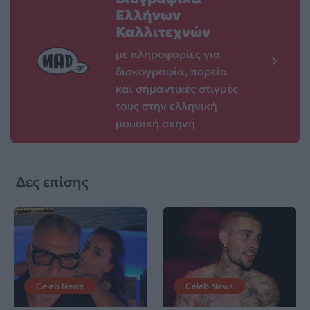
Ελλήνων
Καλλιτεχνών
με πληροφορίες για
δισκογραφία, πορεία
και σημαντικές στιγμές
τους στην ελληνική
μουσική σκηνή
Δες επίσης
Celeb News
Celeb News