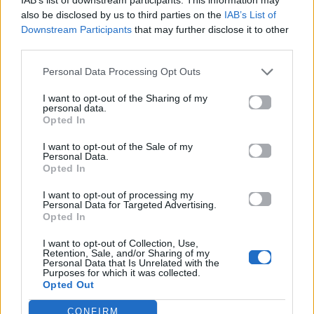
https://www.instagram.com/tatistefanidou/?hl=el
also be disclosed by us to third parties on the
IAB’s List of
Downstream Participants
that may further disclose it to other
third parties.
Μια τέτοια οικογενειακή στιγμή, γεμάτη αγάπη και
Personal Data Processing Opt Outs
υπερηφάνεια, δείχνει πως οι μεγάλες στιγμές
I want to opt-out of the Sharing of my
αξίζουν να γιορτάζονται με όλους όσους έχουν
personal data.
στηρίξει την πορεία μας.
Opted In
I want to opt-out of the Sale of my
Διάβασε επίσης:
Personal Data.
Opted In
«Θα κάνω πρόταση να είναι μαζί μου» – Ο
I want to opt-out of processing my
Personal Data for Targeted Advertising.
Λευτέρης Πανταζής και η πρόταση
Opted In
συνεργασίας στον Akyla
I want to opt-out of Collection, Use,
Παυλίνα Βουλγαράκη: Η βάφτιση της κόρης
Retention, Sale, and/or Sharing of my
Personal Data that Is Unrelated with the
της στην Κρήτη έμοιαζε βγαλμένη από
Purposes for which it was collected.
Opted Out
παραμύθι
CONFIRM