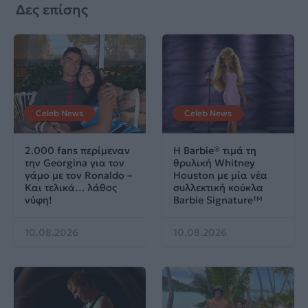
Δες επίσης
Celeb News
Celeb News
2.000 fans περίμεναν
Η Barbie® τιμά τη
την Georgina για τον
θρυλική Whitney
γάμο με τον Ronaldo –
Houston με μία νέα
Και τελικά… λάθος
συλλεκτική κούκλα
νύφη!
Barbie Signature™
10.08.2026
10.08.2026