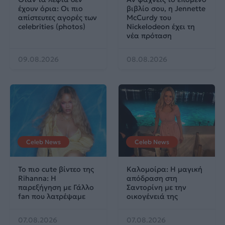
έχουν όρια: Οι πιο
βιβλίο σου, η Jennette
απίστευτες αγορές των
McCurdy του
celebrities (photos)
Nickelodeon έχει τη
νέα πρόταση
09.08.2026
08.08.2026
Celeb News
Celeb News
Το πιο cute βίντεο της
Καλομοίρα: Η μαγική
Rihanna: Η
απόδραση στη
παρεξήγηση με Γάλλο
Σαντορίνη με την
fan που λατρέψαμε
οικογένειά της
07.08.2026
07.08.2026