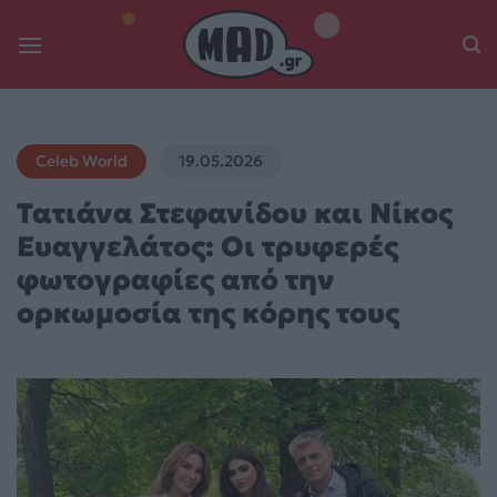
Skip
to
content
Celeb World
19.05.2026
Τατιάνα Στεφανίδου και Νίκος
Ευαγγελάτος: Οι τρυφερές
φωτογραφίες από την
ορκωμοσία της κόρης τους