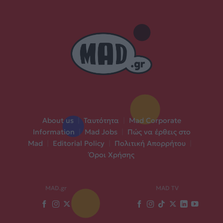
About us
|
Ταυτότητα
|
Mad Corporate
Information
|
Mad Jobs
|
Πώς να έρθεις στο
Mad
|
Editorial Policy
|
Πολιτική Απορρήτου
|
Όροι Χρήσης
MAD.gr
MAD TV