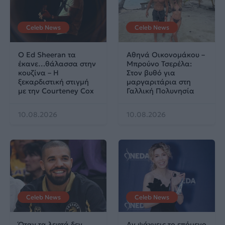
Celeb News
Celeb News
Ο Ed Sheeran τα
Αθηνά Οικονομάκου –
έκανε…θάλασσα στην
Μπρούνο Τσερέλα:
κουζίνα – Η
Στον βυθό για
ξεκαρδιστική στιγμή
μαργαριτάρια στη
με την Courteney Cox
Γαλλική Πολυνησία
10.08.2026
10.08.2026
Celeb News
Celeb News
Όταν τα λεφτά δεν
Αν ψάχνεις το επόμενο