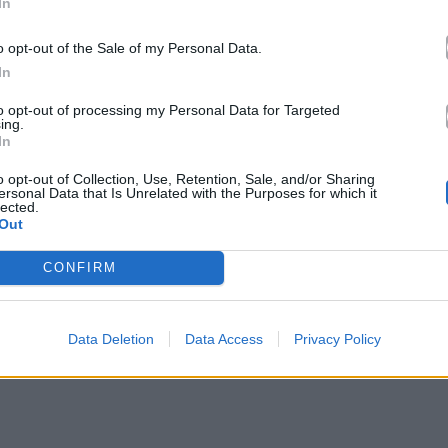
In
ιαστή τον Μάκη Κεφαλογιάννη, η Αθηνά αφηγήθηκε
o opt-out of the Sale of my Personal Data.
σει τη συζήτηση γύρω από ένα θέμα που συχνά
In
 στη διαδικασία, στο κόστος, στις δυσκολίες και
to opt-out of processing my Personal Data for Targeted
ια το γεγονός ότι χρειάστηκε να προβεί σε κατάψυξη
ing.
In
o opt-out of Collection, Use, Retention, Sale, and/or Sharing
ersonal Data that Is Unrelated with the Purposes for which it
lected.
Out
CONFIRM
Data Deletion
Data Access
Privacy Policy