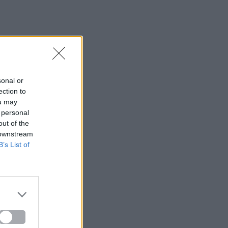
sonal or
ection to
ou may
 personal
out of the
 downstream
B’s List of