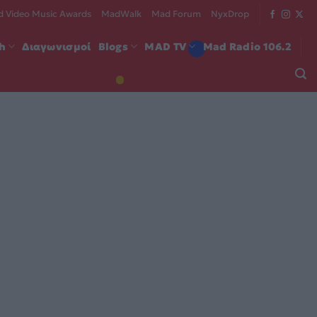
 Video Music Awards
MadWalk
Mad Forum
NyxDrop
ch
Διαγωνισμοί
Blogs
MAD TV
Mad Radio 106.2