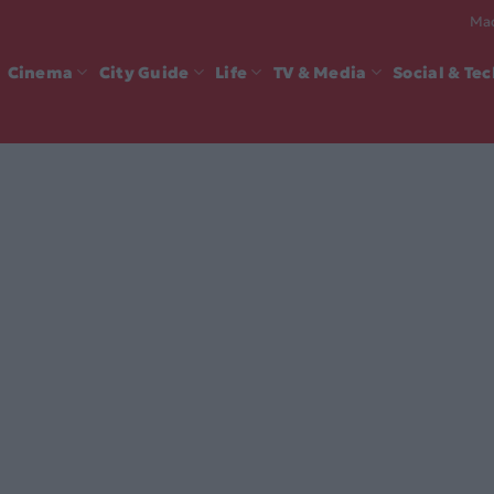
Mad
Cinema
City Guide
Life
TV & Media
Social & Te