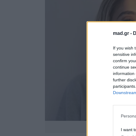
mad.gr -
D
If you wish 
sensitive in
confirm you
continue se
information 
further disc
participants
Downstream 
Persona
https://www.instagr
I want t