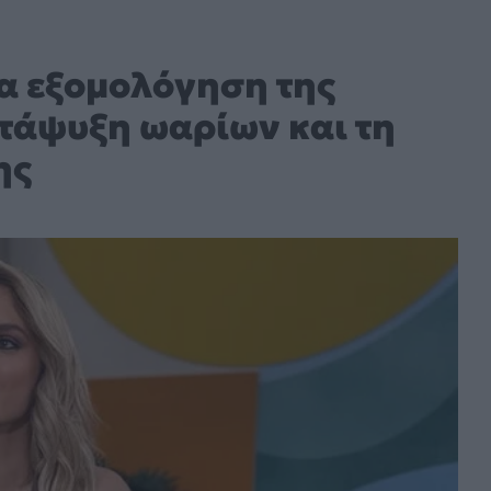
α εξομολόγηση της
τάψυξη ωαρίων και τη
ης