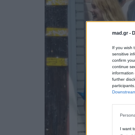
mad.gr -
D
If you wish 
sensitive in
confirm you
continue se
information 
further disc
participants
Downstream 
Persona
I want t