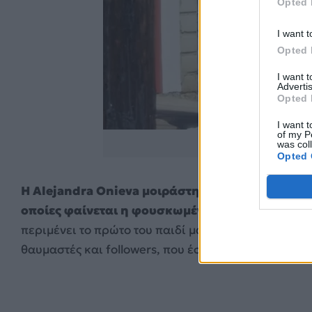
Opted 
I want t
Opted 
I want 
Advertis
Opted 
I want t
of my P
https://www.instag
was col
Opted 
Η Alejandra Onieva μοιράστηκε πρόσφατα μια σ
οποίες φαίνεται η φουσκωμένη της κοιλίτσα
, ε
περιμένει το πρώτο του παιδί μαζί. Η ανάρτηση π
θαυμαστές και followers, που έσπευσαν να σχολιά