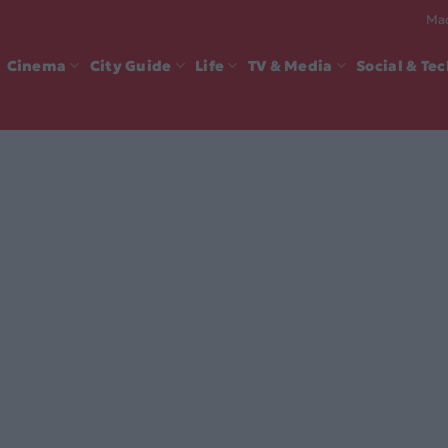
Mad
Cinema
City Guide
Life
TV & Media
Social & Te