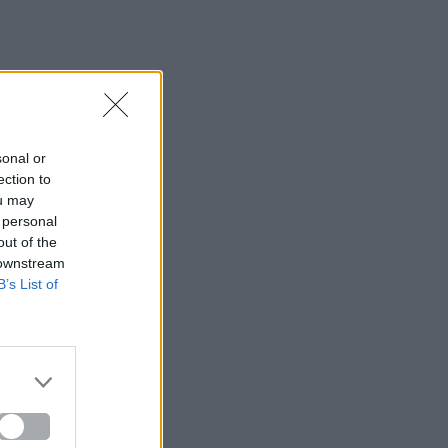
sonal or
ection to
ou may
 personal
out of the
 downstream
B’s List of