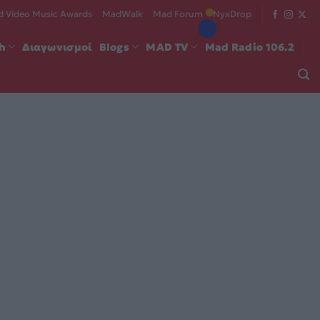
 Video Music Awards
MadWalk
Mad Forum
NyxDrop
ch
Διαγωνισμοί
Blogs
MAD TV
Mad Radio 106.2