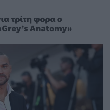
για τρίτη φορα ο
 «Grey’s Anatomy»