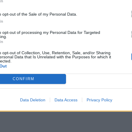
In
o opt-out of the Sale of my Personal Data.
In
to opt-out of processing my Personal Data for Targeted
ing.
In
o opt-out of Collection, Use, Retention, Sale, and/or Sharing
ersonal Data that Is Unrelated with the Purposes for which it
ram.com/justjared/
lected.
Out
CONFIRM
ειρά από φωτογραφίες στο Instagram, στις
πιβεβαιώνοντας με αυτόν τον τρόπο ότι το ζευγάρι
ροκάλεσε άμεσα κύμα αντιδράσεων και ευχών από
Data Deletion
Data Access
Privacy Policy
σουν τη χαρμόσυνη είδηση.