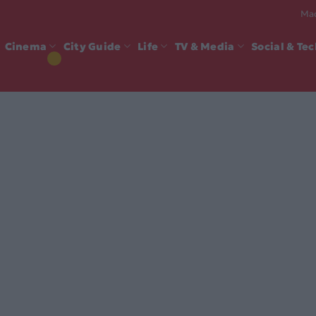
Mad
Cinema
City Guide
Life
TV & Media
Social & Te