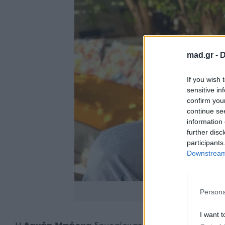
mad.gr -
D
If you wish 
sensitive in
confirm you
continue se
information 
further disc
participants
Downstream 
https://www.instag
Persona
I want t