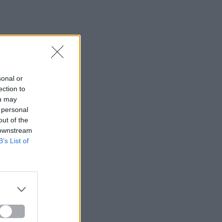
sonal or
ection to
ou may
 personal
out of the
 downstream
B’s List of