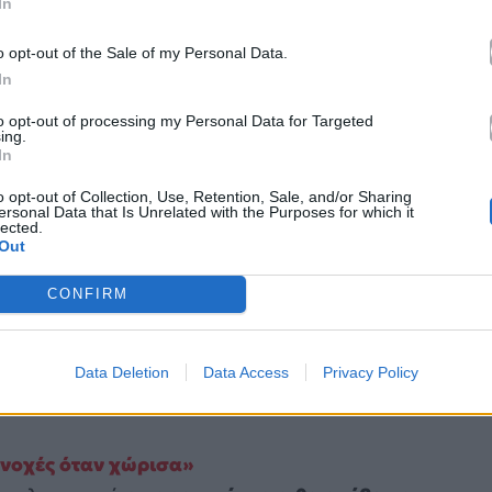
 χαλαρές ώρες που πέρασε στο resort όπου
In
πόλυτης ηρεμίας. Ανάμεσα σε αυτά, ξεχώρισε και
o opt-out of the Sale of my Personal Data.
υτήξει στην πισίνα, μια εικόνα που τάραξε το
In
ποίθηση και την φυσικότητά της.
to opt-out of processing my Personal Data for Targeted
ing.
In
o opt-out of Collection, Use, Retention, Sale, and/or Sharing
ersonal Data that Is Unrelated with the Purposes for which it
lected.
Out
CONFIRM
Data Deletion
Data Access
Privacy Policy
ενοχές όταν χώρισα»