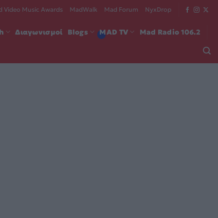
 Video Music Awards
MadWalk
Mad Forum
NyxDrop
ch
Διαγωνισμοί
Blogs
MAD TV
Mad Radio 106.2