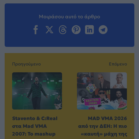
Μοιράσου αυτό το άρθρο
Προηγούμενο
Επόμενο
Stavento & C:Real
MAD VMA 2026
στα Mad VMA
από την ΔΕΗ: Η πιο
2007: Το mashup
«καυτή» μάχη της