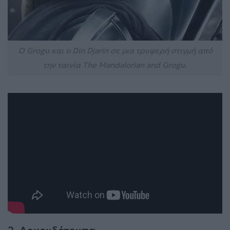
Ο Grogu και ο Din Djarin σε μια τρυφερή στιγμή από
την ταινία The Mandalorian and Grogu.