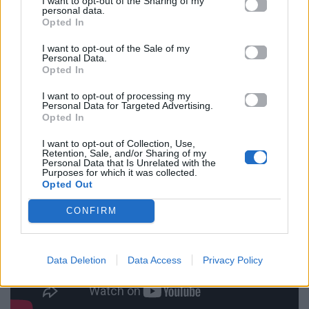
I want to opt-out of the Sharing of my
personal data.
πίσω του το παρελθόν. Η πρώτη μεγάλου μήκους
Opted In
ταινία του Cal McMó έχει ήδη προκαλέσει
I want to opt-out of the Sale of my
συζητήσεις για τον ρεαλισμό και την ένταση που
Personal Data.
Opted In
μεταφέρει στη μεγάλη οθόνη.
I want to opt-out of processing my
Personal Data for Targeted Advertising.
Opted In
I want to opt-out of Collection, Use,
Retention, Sale, and/or Sharing of my
Personal Data that Is Unrelated with the
Purposes for which it was collected.
Opted Out
CONFIRM
Data Deletion
Data Access
Privacy Policy