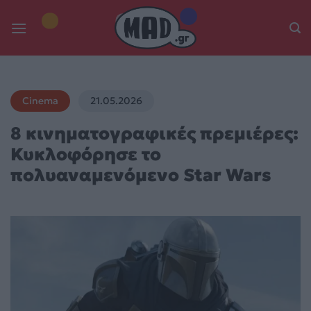
Skip
to
content
Cinema
21.05.2026
8 κινηματογραφικές πρεμιέρες:
Κυκλοφόρησε το
πολυαναμενόμενο Star Wars