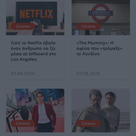
Cinema
Cinema
Γιατί το Netflix έβαλε
«The Mummy»: Η
έναν άνθρωπο να ζει
αφίσα που «τρόμαξε»
μέσα σε billboard στο
το Λονδίνο
Los Angeles;
07.08.2026
07.08.2026
Cinema
Cinema