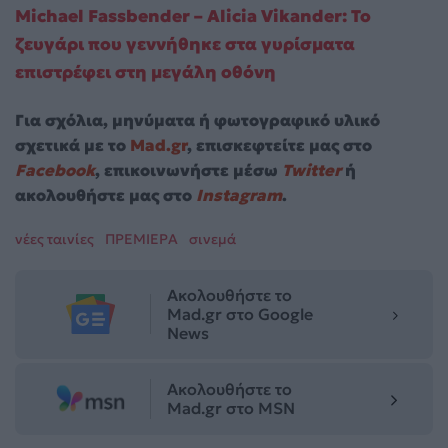
Michael Fassbender – Alicia Vikander: Το
ζευγάρι που γεννήθηκε στα γυρίσματα
επιστρέφει στη μεγάλη οθόνη
Για σχόλια, μηνύματα ή φωτογραφικό υλικό
σχετικά με το
Mad.gr
, επισκεφτείτε μας στο
Facebook
, επικοινωνήστε μέσω
Twitter
ή
ακολουθήστε μας στο
Instagram
.
νέες ταινίες
ΠΡΕΜΙΕΡΑ
σινεμά
Ακολουθήστε το
Mad.gr στο Google
News
Ακολουθήστε το
Mad.gr στο MSN