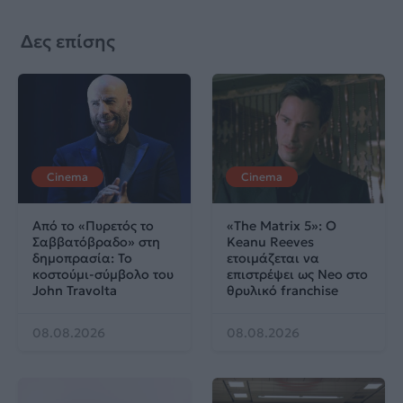
Δες επίσης
Cinema
Cinema
Από το «Πυρετός το
«The Matrix 5»: Ο
Σαββατόβραδο» στη
Keanu Reeves
δημοπρασία: Το
ετοιμάζεται να
κοστούμι-σύμβολο του
επιστρέψει ως Neo στο
John Travolta
θρυλικό franchise
08.08.2026
08.08.2026