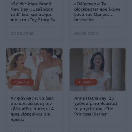
«Spider-Man: Brand
«Οδύσσεια»: Το
New Day»: Ξεπέρασε
blockbuster που έκανε
το $1 δισ. και άφησε
ξανά τον Όμηρο…
πίσω το «Toy Story 5»
bestseller
07.08.2026
06.08.2026
Cinema
Cinema
Αν ψάχνεις τι να δεις
Anne Hathaway: 25
στο σινεμά αυτή την
χρόνια μετά θυμάται
εβδομάδα, αυτές οι 4
τη μαγεία του «The
πρεμιέρες είναι ό,τι
Princess Diaries»
πρέπει