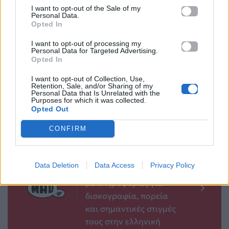
I want to opt-out of the Sale of my
Personal Data.
Ώπα! Festival
Eurovision 2026:
Opted In
powered by ΔΕΗ
Δύο «Ακύλες» στη
σκηνή – Το σκηνικό
I want to opt-out of processing my
12.05.2026
Personal Data for Targeted Advertising.
εύρημα του Φωκά
Opted In
Ευαγγελινού
I want to opt-out of Collection, Use,
12.05.2026
Retention, Sale, and/or Sharing of my
Personal Data that Is Unrelated with the
Purposes for which it was collected.
Opted Out
CONFIRM
Βιογραφικά
Ελλήνων
Καλλιτεχνών
Data Deletion
Data Access
Privacy Policy
με πληροφορίες για
δισκογραφία, πορεία
και σημαντικές στιγμές
τους στην ελληνική