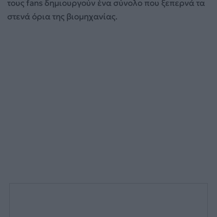
τους fans δημιουργούν ένα σύνολο που ξεπερνά τα
στενά όρια της βιομηχανίας.