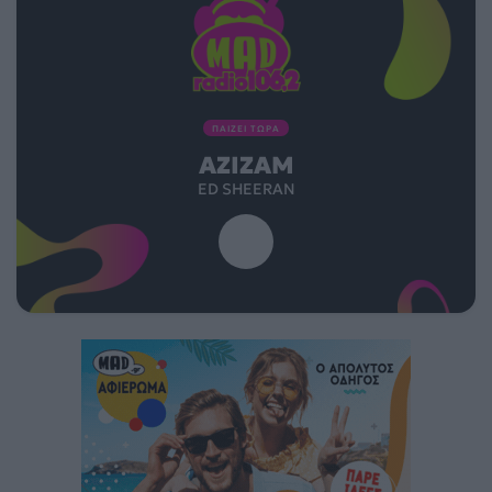
ΠΑΙΖΕΙ ΤΩΡΑ
AZIZAM
ED SHEERAN