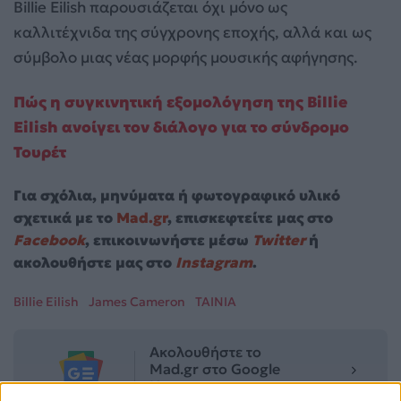
Billie Eilish παρουσιάζεται όχι μόνο ως
καλλιτέχνιδα της σύγχρονης εποχής, αλλά και ως
σύμβολο μιας νέας μορφής μουσικής αφήγησης.
Πώς η συγκινητική εξομολόγηση της Billie
Eilish ανοίγει τον διάλογο για το σύνδρομο
Τουρέτ
Για σχόλια, μηνύματα ή φωτογραφικό υλικό
σχετικά με το
Mad.gr
, επισκεφτείτε μας στο
Facebook
, επικοινωνήστε μέσω
Twitter
ή
ακολουθήστε μας στο
Instagram
.
Billie Eilish
James Cameron
ΤΑΙΝΙΑ
Ακολουθήστε το
Mad.gr στο Google
News