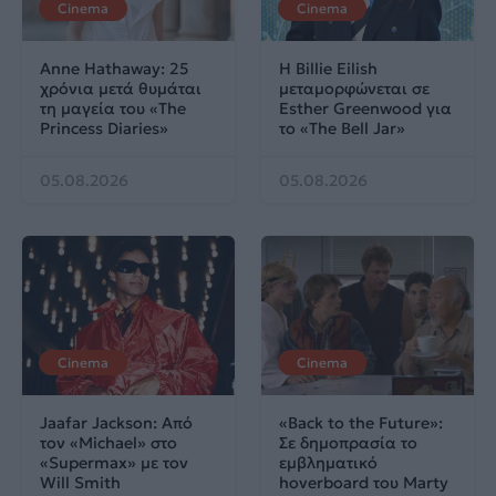
Cinema
Cinema
Anne Hathaway: 25
Η Billie Eilish
χρόνια μετά θυμάται
μεταμορφώνεται σε
τη μαγεία του «The
Esther Greenwood για
Princess Diaries»
το «The Bell Jar»
05.08.2026
05.08.2026
Cinema
Cinema
Jaafar Jackson: Από
«Back to the Future»:
τον «Michael» στο
Σε δημοπρασία το
«Supermax» με τον
εμβληματικό
Will Smith
hoverboard του Marty