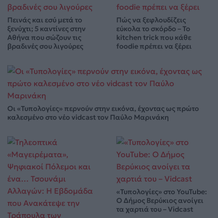
Πεινάς και εσύ μετά το
Πώς να ξεφλουδίζεις
ξενύχτι; 5 καντίνες στην
εύκολα το σκόρδο – Το
Αθήνα που σώζουν τις
kitchen trick που κάθε
βραδινές σου λιγούρες
foodie πρέπει να ξέρει
Οι «Τυπολογίες» περνούν στην εικόνα, έχοντας ως πρώτο
καλεσμένο στο νέο vidcast τον Παύλο Μαρινάκη
«Τυπολογίες» στο YouTube:
Ο Δήμος Βερύκιος ανοίγει
τα χαρτιά του – Vidcast