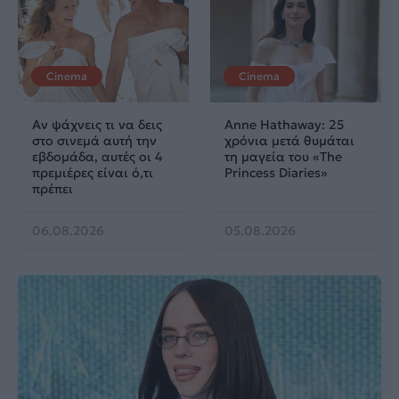
Cinema
Cinema
Αν ψάχνεις τι να δεις
Anne Hathaway: 25
στο σινεμά αυτή την
χρόνια μετά θυμάται
εβδομάδα, αυτές οι 4
τη μαγεία του «The
πρεμιέρες είναι ό,τι
Princess Diaries»
πρέπει
06.08.2026
05.08.2026