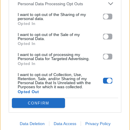
Προηγούμενο
Επόμενο
Personal Data Processing Opt Outs
I want to opt-out of the Sharing of my
personal data.
Opted In
I want to opt-out of the Sale of my
Personal Data.
Opted In
APON: «Ηχογένεια
Viral έγινε ο γιος
I want to opt-out of processing my
Personal Data for Targeted Advertising.
Tour» – Ο viral
του Richard Gere
Opted In
τραγουδοποιός
στο Euphoria και οι
I want to opt-out of Collection, Use,
σαρώνει την
αντιδράσεις δεν
Retention, Sale, and/or Sharing of my
Personal Data that Is Unrelated with the
Ελλάδα! Οι
έχουν τέλος
Purposes for which it was collected.
σταθμοί του
Opted Out
26.05.2026
«Ηχογένεια tour»
CONFIRM
26.05.2026
Data Deletion
Data Access
Privacy Policy