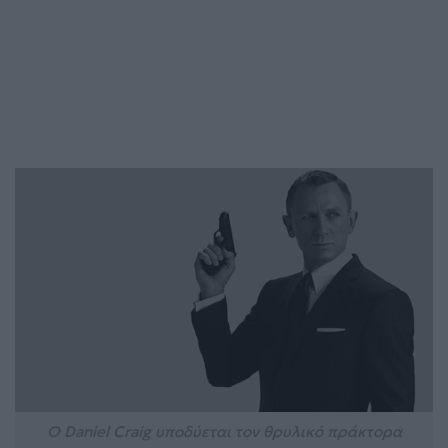
Ο Daniel Craig υποδύεται τον θρυλικό πράκτορα