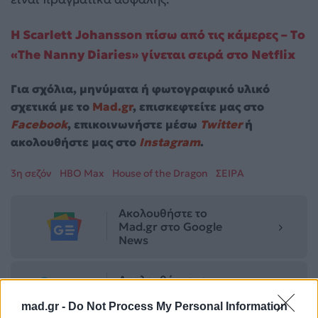
Η Scarlett Johansson πίσω από τις κάμερες – Tο
«The Nanny Diaries» γίνεται σειρά στο Netflix
Για σχόλια, μηνύματα ή φωτογραφικό υλικό
σχετικά με το
Mad.gr
, επισκεφτείτε μας στο
Facebook
, επικοινωνήστε μέσω
Twitter
ή
ακολουθήστε μας στο
Instagram
.
3η σεζόν
HBO Max
House of the Dragon
ΣΕΙΡΑ
Ακολουθήστε το
Mad.gr στο Google
News
Ακολουθήστε το
Mad.gr στο MSN
mad.gr -
Do Not Process My Personal Information