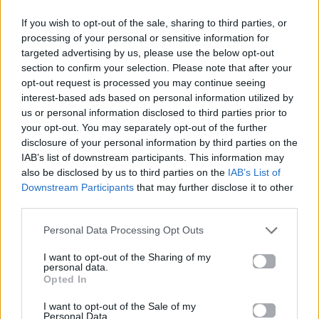
If you wish to opt-out of the sale, sharing to third parties, or
processing of your personal or sensitive information for
Μοιράσου αυτό το άρθρο
targeted advertising by us, please use the below opt-out
section to confirm your selection. Please note that after your
opt-out request is processed you may continue seeing
interest-based ads based on personal information utilized by
us or personal information disclosed to third parties prior to
your opt-out. You may separately opt-out of the further
disclosure of your personal information by third parties on the
Προηγούμενο
Επόμενο
IAB’s list of downstream participants. This information may
also be disclosed by us to third parties on the
IAB’s List of
Downstream Participants
that may further disclose it to other
third parties.
Personal Data Processing Opt Outs
I want to opt-out of the Sharing of my
personal data.
2ο CINEphil_101
Πώς να φτιάξεις
Opted In
Διεθνές Φεστιβάλ
Smashed Tacos στο
I want to opt-out of the Sale of my
Φιλοσοφικού
σπίτι μέσα σε 5
Personal Data.