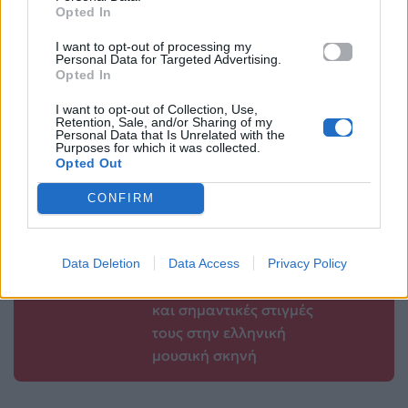
Κινηματογράφου |
λεπτά – Η πιο
Opted In
Το Πρόγραμμα
εύκολη συνταγή
I want to opt-out of processing my
Ανακοινώθηκε!
Personal Data for Targeted Advertising.
29.04.2026
Opted In
29.04.2026
I want to opt-out of Collection, Use,
Retention, Sale, and/or Sharing of my
Personal Data that Is Unrelated with the
Purposes for which it was collected.
Opted Out
Βιογραφικά
CONFIRM
Ελλήνων
Καλλιτεχνών
με πληροφορίες για
Data Deletion
Data Access
Privacy Policy
δισκογραφία, πορεία
και σημαντικές στιγμές
τους στην ελληνική
μουσική σκηνή