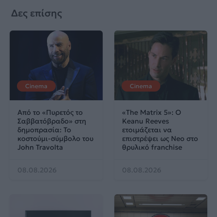
Δες επίσης
Cinema
Cinema
Από το «Πυρετός το
«The Matrix 5»: Ο
Σαββατόβραδο» στη
Keanu Reeves
δημοπρασία: Το
ετοιμάζεται να
κοστούμι-σύμβολο του
επιστρέψει ως Neo στο
John Travolta
θρυλικό franchise
08.08.2026
08.08.2026