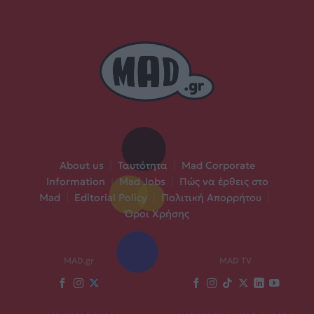
About us
|
Ταυτότητα
|
Mad Corporate
Information
|
Mad Jobs
|
Πώς να έρθεις στο
Mad
|
Editorial Policy
|
Πολιτική Απορρήτου
|
Όροι Χρήσης
MAD.gr
MAD TV