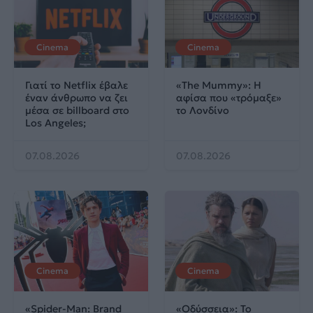
Cinema
Cinema
Γιατί το Netflix έβαλε
«The Mummy»: Η
έναν άνθρωπο να ζει
αφίσα που «τρόμαξε»
μέσα σε billboard στο
το Λονδίνο
Los Angeles;
07.08.2026
07.08.2026
Cinema
Cinema
«Spider-Man: Brand
«Οδύσσεια»: Το