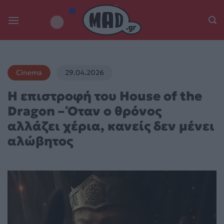
Skip
to
content
Cinema
29.04.2026
Η επιστροφή του House of the
Dragon – Όταν ο θρόνος
αλλάζει χέρια, κανείς δεν μένει
αλώβητος