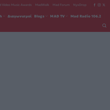
 Video Music Awards
MadWalk
Mad Forum
NyxDrop
ch
Διαγωνισμοί
Blogs
MAD TV
Mad Radio 106.2