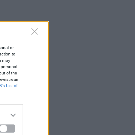
sonal or
ection to
ou may
 personal
out of the
 downstream
B’s List of