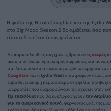
Προσθήκη του Mad.gr ως π
Η φιλία της Nicola Coughlan και της Lydia W
στο Big Mood Season 2 δοκιμάζεται όσο ποτ
τίποτα δεν είναι όπως φαίνεται
Αν παρακολουθείς σύγχρονες βρετανικές
σειρές
π
μέσα από ένα μείγμα μαύρης κωμωδίας και συναισθ
στη λίστα σου και η δεύτερη σεζόν του έρχεται να ε
Coughlan
και η
Lydia West
επιστρέφουν στους ρόλο
εμβαθύνει ακόμη περισσότερο στη φιλία, την ψυχικ
ισορροπίες που διαμορφώνουν τις σχέσεις στην εν
έξι επεισόδια
που θα κυκλοφορήσουν
τον Απρίλιο
για το αμερικανικό κοινό
, φέρνοντας μαζί της μι
εκδοχή των δύο ηρωίδων που ήδη έχεις αγαπήσει.