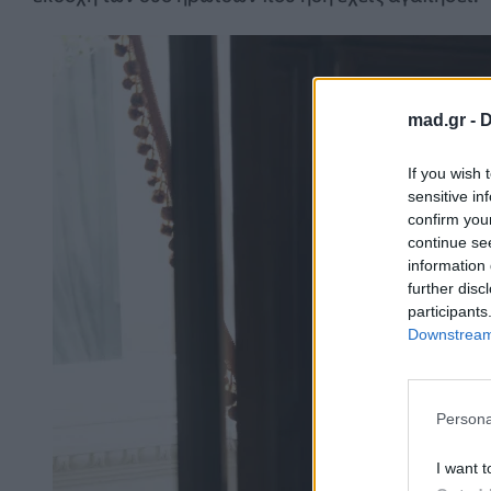
mad.gr -
D
If you wish 
sensitive in
confirm you
continue se
information 
further disc
participants
Downstream 
Persona
I want t