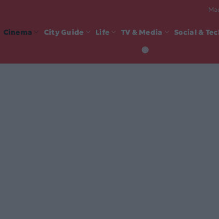
Mad
Cinema
City Guide
Life
TV & Media
Social & Te