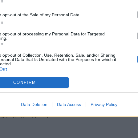
In
o opt-out of the Sale of my Personal Data.
In
to opt-out of processing my Personal Data for Targeted
ing.
db.com
In
o opt-out of Collection, Use, Retention, Sale, and/or Sharing
ersonal Data that Is Unrelated with the Purposes for which it
ούν ανοιχτά για την εξέλιξη της ιστορίας και
lected.
Out
μια έντονη αντιστροφή ρόλων. Αν στην πρώτη σεζόν
κατάσταση και την Έντι να λειτουργεί ως
CONFIRM
 αλλάζουν. Η Μάγκι προσπαθεί να σταθεί πιο
ρίσκεται σε μια περίοδο εσωτερικής κρίσης που δεν
Data Deletion
Data Access
Privacy Policy
η δεν λειτουργεί απλώς ως αφηγηματικό εύρημα,
χή της σχέσης τους.