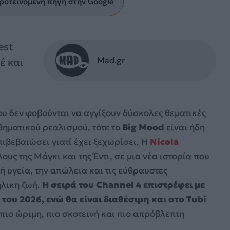
ροτεινόμενη πηγή στην Google
est
Mad.gr
έ και
ου δεν φοβούνται να αγγίξουν δύσκολες θεματικές
ηματικού ρεαλισμού, τότε το
Big Mood
είναι ήδη
πιβεβαιώσει γιατί έχει ξεχωρίσει. Η
Nicola
υς της Μάγκι και της Έντι, σε μια νέα ιστορία που
ή υγεία, την απώλεια και τις εύθραυστες
ήλικη ζωή.
Η σειρά του Channel 4 επιστρέφει με
 του 2026,
ενώ θα είναι διαθέσιμη και στο Tubi
α πιο ώριμη, πιο σκοτεινή και πιο απρόβλεπτη