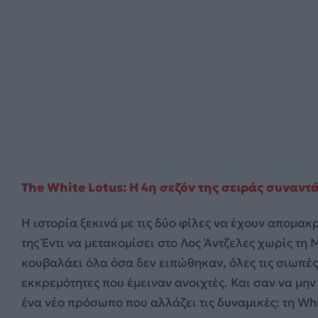
The White Lotus: Η 4η σεζόν της σειράς συναν
Η ιστορία ξεκινά με τις δύο φίλες να έχουν απομα
της Έντι να μετακομίσει στο Λος Άντζελες χωρίς τη
κουβαλάει όλα όσα δεν ειπώθηκαν, όλες τις σιωπέ
εκκρεμότητες που έμειναν ανοιχτές. Και σαν να μην
ένα νέο πρόσωπο που αλλάζει τις δυναμικές: τη Whi