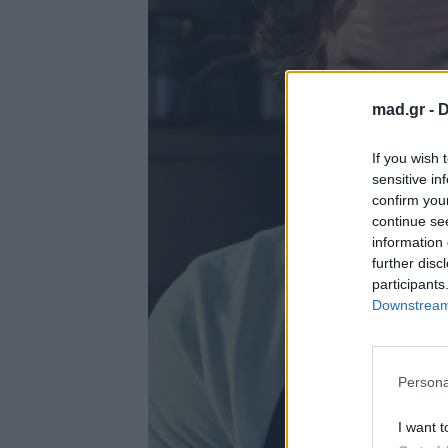
mad.gr -
D
If you wish 
sensitive in
confirm you
continue se
information 
further disc
participants
Downstream 
Persona
I want t