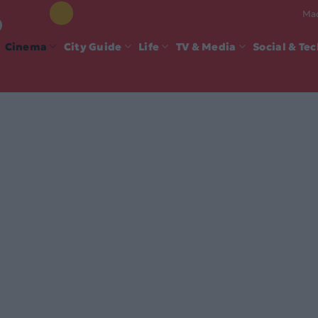
Mad
Cinema
City Guide
Life
TV & Media
Social & Te