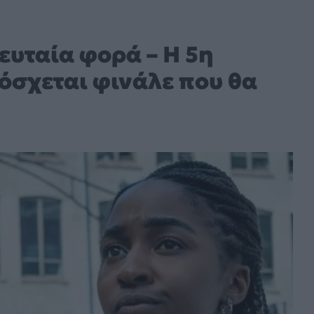
λευταία φορά – Η 5η
πόσχεται φινάλε που θα