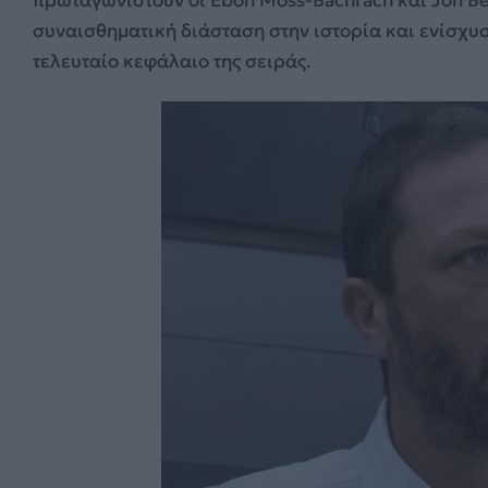
πρωταγωνιστούν οι Ebon Moss-Bachrach και Jon Be
συναισθηματική διάσταση στην ιστορία και ενίσχυ
τελευταίο κεφάλαιο της σειράς.