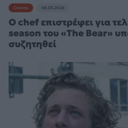
Cinema
08.05.2026
Ο chef επιστρέφει για τε
season του «The Bear» υ
συζητηθεί