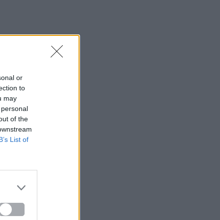
sonal or
ection to
ou may
 personal
out of the
 downstream
B’s List of