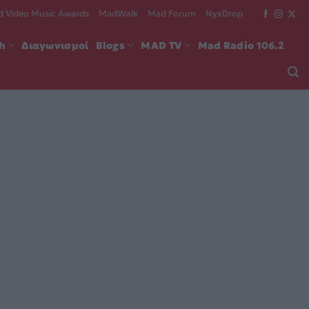
 Video Music Awards
MadWalk
Mad Forum
NyxDrop
ch
Διαγωνισμοί
Blogs
MAD TV
Mad Radio 106.2