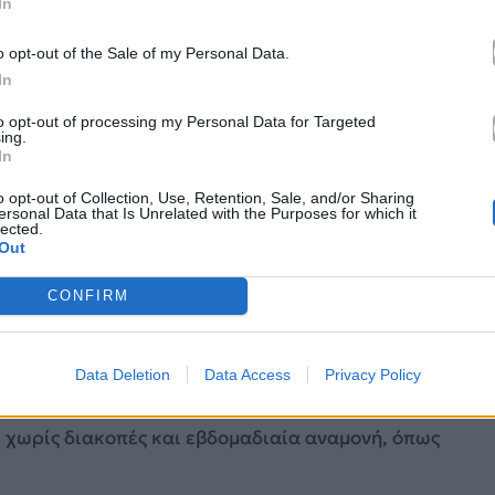
In
o opt-out of the Sale of my Personal Data.
In
to opt-out of processing my Personal Data for Targeted
ing.
In
o opt-out of Collection, Use, Retention, Sale, and/or Sharing
ersonal Data that Is Unrelated with the Purposes for which it
lected.
Out
gram.com/variety/
CONFIRM
πρεμιέρα στις 25 Ιουνίου
, με όλα τα οκτώ
το Hulu από τις 6 το απόγευμα ώρα Ειρηνικού. Η
Data Deletion
Data Access
Privacy Policy
κή της σειράς, καθώς δίνει στους fans τη
 χωρίς διακοπές και εβδομαδιαία αναμονή, όπως