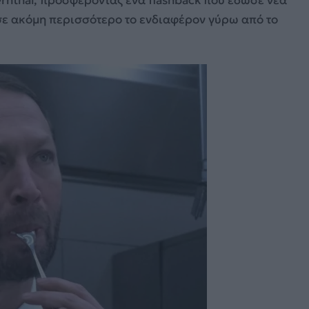
rnthal, προσφέροντας ένα flashback που έδωσε νέα
σε ακόμη περισσότερο το ενδιαφέρον γύρω από το