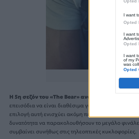
Opted 
I want t
Opted 
I want 
Advertis
Opted 
I want t
of my P
was col
Opted 
https://www.insta
Η 5η σεζόν του «The Bear» αναμένεται να κάνει 
επεισόδια να είναι διαθέσιμα για binge watching σ
επιλογή αυτή ενισχύει ακόμη περισσότερο τη δυναμι
δυνατότητα να παρακολουθήσουν το μεγάλο φινάλε
συμβαίνει συνήθως στις τηλεοπτικές κυκλοφορίες.