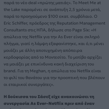
παρά το νέο deal «πρώτης ματιάς». Το Meet Me at
the Lake παραμένει σε ανάπτυξη 2,5 χρόνια μετά,
παρά το προηγούμενο $100 εκατ. συμβόλαιο. Ο
Eric Schiffer, πρόεδρος της Reputation Management
Consultants στις ΗΠΑ, δήλωσε στο Page Six: «Η
απώλεια της Netflix για την As Ever είναι σκληρό
πλήγμα, γιατί η λάμψη εξαφανίστηκε, και ό,τι μένει
μοιάζει με άλλη αποτυχημένη απόπειρα
κερδοφορίας από το Μοντεσίτο. Το μοτίβο αρχίζει
να μοιάζει με επικίνδυνα κακή διαχείριση του
brand. Για τη Meghan, η απώλεια του Netflix είναι
το φιλί του θανάτου για την προοπτική που βλέπουν
οι εταιρικοί συνεργάτες».
Η δούκισσα του Σάσεξ είχε ανακοινώσει τη
συνεργασία As Ever–Netflix πριν από έναν