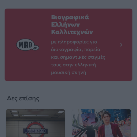
Βιογραφικά
Ελλήνων
Καλλιτεχνών
με πληροφορίες για
δισκογραφία, πορεία
και σημαντικές στιγμές
τους στην ελληνική
μουσική σκηνή
Δες επίσης