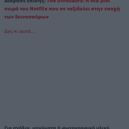
Διάβασε επίσης:
The Dinosaurs: Η νέα μίνι
σειρά του Netflix που σε ταξιδεύει στην εποχή
των δεινοσαύρων
Δες κι αυτό…
Για σχόλια, μηνύματα ή φωτογραφικό υλικό