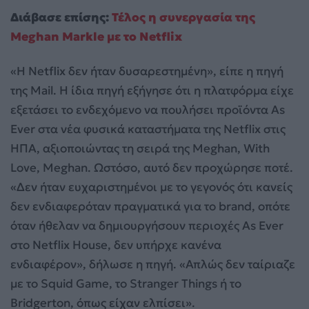
Διάβασε επίσης:
Τέλος η συνεργασία της
Meghan Markle με το Netflix
«Η Netflix δεν ήταν δυσαρεστημένη», είπε η πηγή
της Mail. Η ίδια πηγή εξήγησε ότι η πλατφόρμα είχε
εξετάσει το ενδεχόμενο να πουλήσει προϊόντα As
Ever στα νέα φυσικά καταστήματα της Netflix στις
ΗΠΑ, αξιοποιώντας τη σειρά της Meghan, With
Love, Meghan. Ωστόσο, αυτό δεν προχώρησε ποτέ.
«Δεν ήταν ευχαριστημένοι με το γεγονός ότι κανείς
δεν ενδιαφερόταν πραγματικά για το brand, οπότε
όταν ήθελαν να δημιουργήσουν περιοχές As Ever
στο Netflix House, δεν υπήρχε κανένα
ενδιαφέρον», δήλωσε η πηγή. «Απλώς δεν ταίριαζε
με το Squid Game, το Stranger Things ή το
Bridgerton, όπως είχαν ελπίσει».