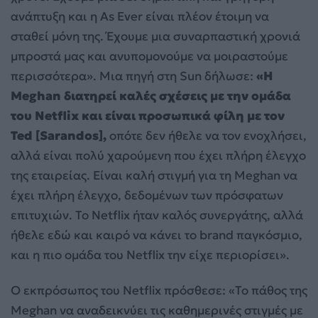
ανάπτυξη και η As Ever είναι πλέον έτοιμη να
σταθεί μόνη της. Έχουμε μια συναρπαστική χρονιά
μπροστά μας και ανυπομονούμε να μοιραστούμε
περισσότερα». Μια πηγή στη Sun δήλωσε:
«Η
Meghan διατηρεί καλές σχέσεις με την ομάδα
του Netflix και είναι προσωπικά φίλη με τον
Ted [Sarandos],
οπότε δεν ήθελε να τον ενοχλήσει,
αλλά είναι πολύ χαρούμενη που έχει πλήρη έλεγχο
της εταιρείας. Είναι καλή στιγμή για τη Meghan να
έχει πλήρη έλεγχο, δεδομένων των πρόσφατων
επιτυχιών. Το Netflix ήταν καλός συνεργάτης, αλλά
ήθελε εδώ και καιρό να κάνει το brand παγκόσμιο,
και η πιο ομάδα του Netflix την είχε περιορίσει».
Ο εκπρόσωπος του Netflix πρόσθεσε: «Το πάθος της
Meghan να αναδεικνύει τις καθημερινές στιγμές με