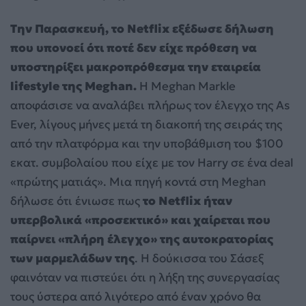
Την Παρασκευή, το Netflix εξέδωσε δήλωση
που υπονοεί ότι ποτέ δεν είχε πρόθεση να
υποστηρίξει μακροπρόθεσμα την εταιρεία
lifestyle της Meghan.
Η Meghan Markle
αποφάσισε να αναλάβει πλήρως τον έλεγχο της As
Ever, λίγους μήνες μετά τη διακοπή της σειράς της
από την πλατφόρμα και την υποβάθμιση του $100
εκατ. συμβολαίου που είχε με τον Harry σε ένα deal
«πρώτης ματιάς». Μια πηγή κοντά στη Meghan
δήλωσε ότι ένιωσε πως
το Netflix ήταν
υπερβολικά «προσεκτικό» και χαίρεται που
παίρνει «πλήρη έλεγχο» της αυτοκρατορίας
των μαρμελάδων της
. Η δούκισσα του Σάσεξ
φαινόταν να πιστεύει ότι η λήξη της συνεργασίας
τους ύστερα από λιγότερο από έναν χρόνο θα