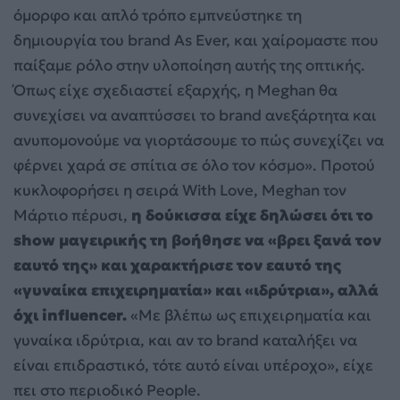
όμορφο και απλό τρόπο εμπνεύστηκε τη
δημιουργία του brand As Ever, και χαίρομαστε που
παίξαμε ρόλο στην υλοποίηση αυτής της οπτικής.
Όπως είχε σχεδιαστεί εξαρχής, η Meghan θα
συνεχίσει να αναπτύσσει το brand ανεξάρτητα και
ανυπομονούμε να γιορτάσουμε το πώς συνεχίζει να
φέρνει χαρά σε σπίτια σε όλο τον κόσμο». Προτού
κυκλοφορήσει η σειρά With Love, Meghan τον
Μάρτιο πέρυσι,
η δούκισσα είχε δηλώσει ότι το
show μαγειρικής τη βοήθησε να «βρει ξανά τον
εαυτό της» και χαρακτήρισε τον εαυτό της
«γυναίκα επιχειρηματία» και «ιδρύτρια», αλλά
όχι influencer.
«Με βλέπω ως επιχειρηματία και
γυναίκα ιδρύτρια, και αν το brand καταλήξει να
είναι επιδραστικό, τότε αυτό είναι υπέροχο», είχε
πει στο περιοδικό People.