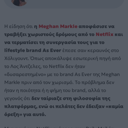
Η είδηση ότι
η
Meghan Markle
αποφάσισε να
τραβήξει χωριστούς δρόμους από το
Netflix
και
να τερματίσει τη συνεργασία τους για το
lifestyle brand As Ever
έπεσε σαν κεραυνός στο
Χόλιγουντ. Όπως αποκάλυψε εσωτερική πηγή από
το Λος Άντζελες, το Netflix δεν ήταν
«δυσαρεστημένο» με το brand As Ever της Meghan
Markle πριν από τον χωρισμό. Το πρόβλημα δεν
ήταν η ποιότητα ή η φήμη του brand, αλλά το
γεγονός ότι
δεν ταίριαζε στη φιλοσοφία της
πλατφόρμας, ενώ οι πελάτες δεν έδειξαν «καμία
όρεξη» για αυτό.