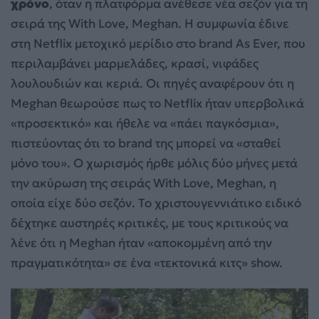
χρόνο
, όταν η πλατφόρμα ανέθεσε νέα σεζόν για τη
σειρά της With Love, Meghan. Η συμφωνία έδινε
στη Netflix μετοχικό μερίδιο στο brand As Ever, που
περιλαμβάνει μαρμελάδες, κρασί, νιφάδες
λουλουδιών και κεριά. Οι πηγές αναφέρουν ότι η
Meghan θεωρούσε πως το Netflix ήταν υπερβολικά
«προσεκτικό» και ήθελε να «πάει παγκόσμια»,
πιστεύοντας ότι το brand της μπορεί να «σταθεί
μόνο του». Ο χωρισμός ήρθε μόλις δύο μήνες μετά
την ακύρωση της σειράς With Love, Meghan, η
οποία είχε δύο σεζόν. Το χριστουγεννιάτικο ειδικό
δέχτηκε αυστηρές κριτικές, με τους κριτικούς να
λένε ότι η Meghan ήταν «αποκομμένη από την
πραγματικότητα» σε ένα «τεκτονικά κιτς» show.