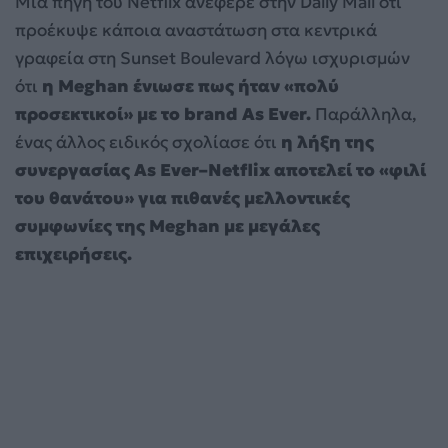
Μια πηγή του Netflix ανέφερε στην Daily Mail ότι
προέκυψε κάποια αναστάτωση στα κεντρικά
γραφεία στη Sunset Boulevard λόγω ισχυρισμών
ότι
η Meghan ένιωσε πως ήταν «πολύ
προσεκτικοί» με το brand As Ever.
Παράλληλα,
ένας άλλος ειδικός σχολίασε ότι
η λήξη της
συνεργασίας As Ever–Netflix αποτελεί το «φιλί
του θανάτου» για πιθανές μελλοντικές
συμφωνίες της Meghan με μεγάλες
επιχειρήσεις.