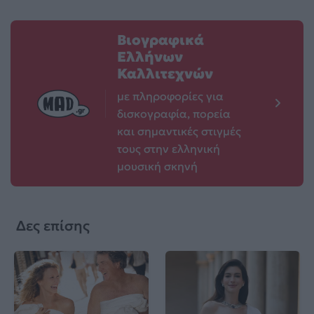
Βιογραφικά
Ελλήνων
Καλλιτεχνών
με πληροφορίες για
δισκογραφία, πορεία
και σημαντικές στιγμές
τους στην ελληνική
μουσική σκηνή
Δες επίσης