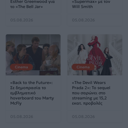
Esther Greenwood για
«Supermax» με τον
το «The Bell Jar»
Will Smith
05.08.2026
05.08.2026
Cinema
Cinema
«Back to the Future»:
«The Devil Wears
Σε δημοπρασία το
Prada 2»: Το sequel
εμβληματικό
που σαρώνει στο
hoverboard του Marty
streaming με 15,2
McFly
εκατ. προβολές
05.08.2026
05.08.2026