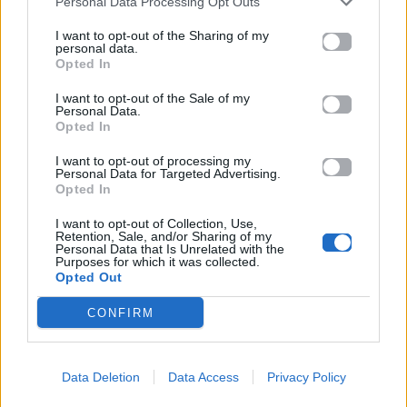
σχετικά με το
Mad.gr
, επισκεφτείτε μας στο
Personal Data Processing Opt Outs
Facebook
, επικοινωνήστε μέσω
Twitter
ή
I want to opt-out of the Sharing of my
ακολουθήστε μας στο
Instagram
.
personal data.
Opted In
Brad Pitt
Once upon a time in Hollywood
Quentin
I want to opt-out of the Sale of my
Tarantino
ΠΡΕΜΙΕΡΑ
Personal Data.
Opted In
Ακολουθήστε το
I want to opt-out of processing my
Mad.gr στο Google
Personal Data for Targeted Advertising.
Opted In
News
I want to opt-out of Collection, Use,
Retention, Sale, and/or Sharing of my
Ακολουθήστε το
Personal Data that Is Unrelated with the
Mad.gr στο MSN
Purposes for which it was collected.
Opted Out
CONFIRM
Μοιράσου αυτό το άρθρο
Data Deletion
Data Access
Privacy Policy