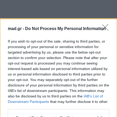
mad.gr -
Do Not Process My Personal Information
If you wish to opt-out of the sale, sharing to third parties, or
processing of your personal or sensitive information for
targeted advertising by us, please use the below opt-out
section to confirm your selection. Please note that after your
opt-out request is processed you may continue seeing
«Emily in Paris» στη Μύκονο: Οι 2 Ελληνίδες
interest-based ads based on personal information utilized by
us or personal information disclosed to third parties prior to
που συμμετέχουν στο διεθνές cast
your opt-out. You may separately opt-out of the further
Κάννες 2026: Το «The Man I Love» με τον
disclosure of your personal information by third parties on the
Rami Malek συγκλονίζει και αποθεώνεται με
IAB’s list of downstream participants. This information may
also be disclosed by us to third parties on the
IAB’s List of
10λεπτο standing ovation
Downstream Participants
that may further disclose it to other
third parties.
Για σχόλια, μηνύματα ή φωτογραφικό υλικό