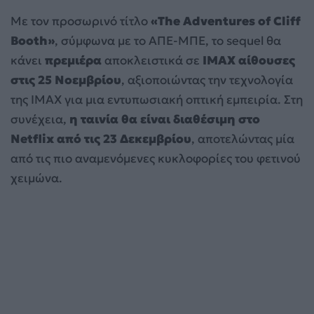
Με τον προσωρινό τίτλο
«The Adventures of Cliff
Booth»
, σύμφωνα με το ΑΠΕ-ΜΠΕ, το sequel θα
κάνει
πρεμιέρα
αποκλειστικά σε
IMAX αίθουσες
στις 25 Νοεμβρίου
, αξιοποιώντας την τεχνολογία
της IMAX για μια εντυπωσιακή οπτική εμπειρία. Στη
συνέχεια,
η ταινία θα είναι διαθέσιμη στο
Netflix από τις 23 Δεκεμβρίου
, αποτελώντας μία
από τις πιο αναμενόμενες κυκλοφορίες του φετινού
χειμώνα.