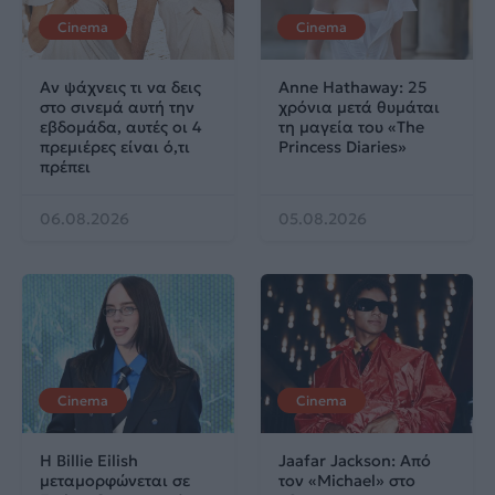
Cinema
Cinema
Αν ψάχνεις τι να δεις
Anne Hathaway: 25
στο σινεμά αυτή την
χρόνια μετά θυμάται
εβδομάδα, αυτές οι 4
τη μαγεία του «The
πρεμιέρες είναι ό,τι
Princess Diaries»
πρέπει
06.08.2026
05.08.2026
Cinema
Cinema
Η Billie Eilish
Jaafar Jackson: Από
μεταμορφώνεται σε
τον «Michael» στο