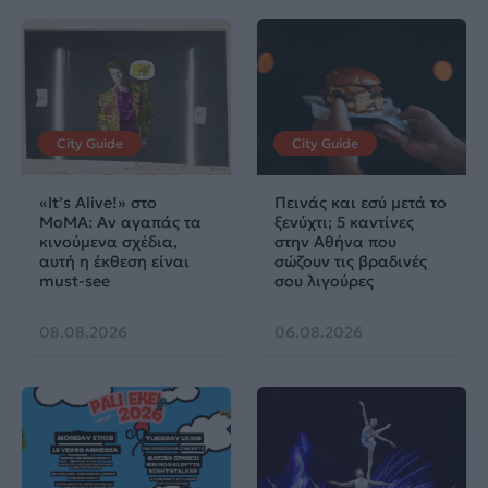
City Guide
City Guide
«It’s Alive!» στο
Πεινάς και εσύ μετά το
MoMA: Αν αγαπάς τα
ξενύχτι; 5 καντίνες
κινούμενα σχέδια,
στην Αθήνα που
αυτή η έκθεση είναι
σώζουν τις βραδινές
must-see
σου λιγούρες
08.08.2026
06.08.2026