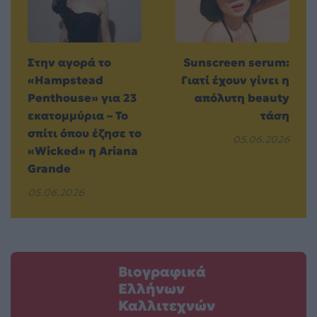
Στην αγορά το
Sunscreen serum:
«Hampstead
Γιατί έχουν γίνει η
Penthouse» για 23
απόλυτη beauty
εκατομμύρια – Το
τάση
σπίτι όπου έζησε το
05.06.2026
«Wicked» η Ariana
Grande
05.06.2026
Βιογραφικά
Ελλήνων
Καλλιτεχνών