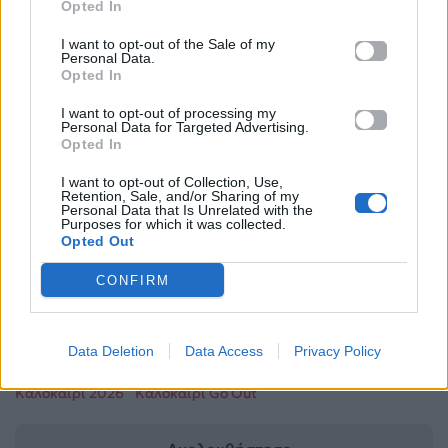
Opted In
I want to opt-out of the Sale of my
Personal Data.
Opted In
I want to opt-out of processing my
Personal Data for Targeted Advertising.
Opted In
I want to opt-out of Collection, Use,
Retention, Sale, and/or Sharing of my
Personal Data that Is Unrelated with the
Purposes for which it was collected.
Opted Out
Για σχόλια, μηνύματα ή φωτογραφικό υλικό
CONFIRM
σχετικά με το
Mad.gr
, επισκεφτείτε μας στο
Facebook
, επικοινωνήστε μέσω
Twitter
ή
ακολουθήστε μας στο
Instagram
.
Data Deletion
Data Access
Privacy Policy
Καλοκαίρι 2026
Καλοκαίρι Go Out