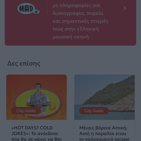
με πληροφορίες για
δισκογραφία, πορεία
και σημαντικές στιγμές
τους στην ελληνική
μουσική σκηνή
Δες επίσης
City Guide
City Guide
«HOT DAYS? COLD
Μένεις βόρεια Αττική;
JOKES»: Το ανέκδοτο
Αυτή η παραλία είναι
που θα σε κάνει να θες
το καλοκαιρινό escape