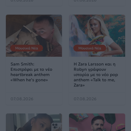
07.08.2026
07.08.2026
Μουσικά Νέα
Μουσικά Νέα
Sam Smith:
Η Zara Larsson και η
Επιστρέφει με το νέο
Robyn γράφουν
heartbreak anthem
ιστορία με το νέο pop
«When he’s gone»
anthem «Talk to me,
Zara»
07.08.2026
07.08.2026