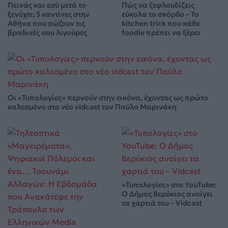
Πεινάς και εσύ μετά το
Πώς να ξεφλουδίζεις
ξενύχτι; 5 καντίνες στην
εύκολα το σκόρδο – Το
Αθήνα που σώζουν τις
kitchen trick που κάθε
βραδινές σου λιγούρες
foodie πρέπει να ξέρει
Οι «Τυπολογίες» περνούν στην εικόνα, έχοντας ως πρώτο
καλεσμένο στο νέο vidcast τον Παύλο Μαρινάκη
«Τυπολογίες» στο YouTube:
Ο Δήμος Βερύκιος ανοίγει
τα χαρτιά του – Vidcast