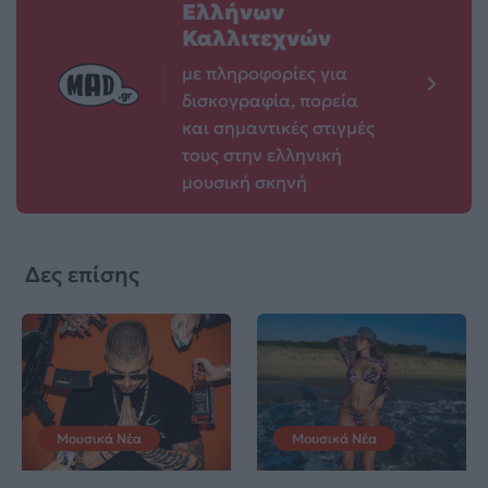
Ελλήνων
Καλλιτεχνών
με πληροφορίες για
δισκογραφία, πορεία
και σημαντικές στιγμές
τους στην ελληνική
μουσική σκηνή
Δες επίσης
Μουσικά Νέα
Μουσικά Νέα