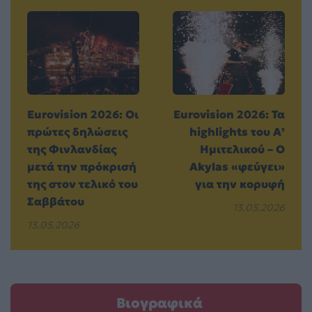
Eurovision 2026: Οι
Eurovision 2026: Τα
πρώτες δηλώσεις
highlights του Α’
της Φινλανδίας
Ημιτελικού – Ο
μετά την πρόκρισή
Akylas «φεύγει»
της στον τελικό του
για την κορυφή
Σαββάτου
13.05.2026
13.05.2026
Βιογραφικά