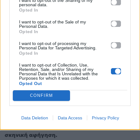
I want to opt-out of the Sharing of my
personal data.
Opted In
I want to opt-out of the Sale of my
Personal Data.
Opted In
I want to opt-out of processing my
Personal Data for Targeted Advertising.
Opted In
https://www.instagram.com/akylas__/?hl=el
I want to opt-out of Collection, Use,
Retention, Sale, and/or Sharing of my
Personal Data that Is Unrelated with the
Purposes for which it was collected.
Στο
Πρωινό ΑΝΤ1
, ο δημοσιογράφος Θάνος
Opted Out
Κλωνόπουλος μετέφερε το παρασκήνιο από τη
CONFIRM
Βιέννη, επισημαίνοντας πως ενώ πολλοί εκτίμησαν
την παρουσία του Akyla, δεν κατάφεραν όλοι να
κατανοήσουν πλήρως το νόημα του τραγουδιού,
Data Deletion
Data Access
Privacy Policy
λόγω της μεγάλης ποσότητας πληροφορίας στη
σκηνική αφήγηση.