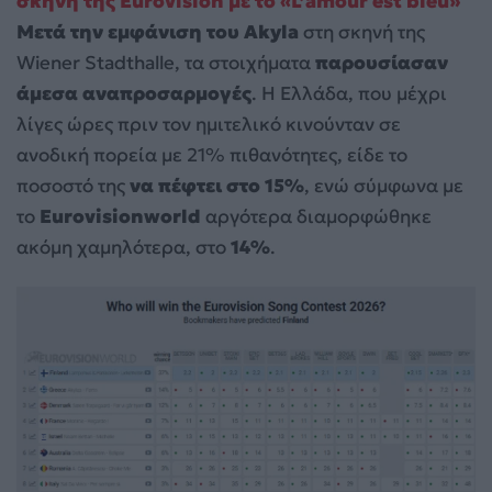
σκηνή της Eurovision με το «L’amour est bleu»
Μετά την εμφάνιση του Akyla
στη σκηνή της
Wiener Stadthalle, τα στοιχήματα
παρουσίασαν
άμεσα αναπροσαρμογές
. Η Ελλάδα, που μέχρι
λίγες ώρες πριν τον ημιτελικό κινούνταν σε
ανοδική πορεία με 21% πιθανότητες, είδε το
ποσοστό της
να πέφτει στο 15%
, ενώ σύμφωνα με
το
Eurovisionworld
αργότερα διαμορφώθηκε
ακόμη χαμηλότερα, στο
14%
.