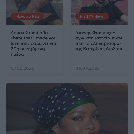
Μουσικά Νέα
Mad TV News
Ariana Grande: Το
Γιάννης Φακίνος: Η
«hate that i made you
άγνωστη ιστορία πίσω
love me» σαρώνει για
από το «Λογαριασμό»
20ή συνεχόμενη
της Κατερίνας Λιόλιου
ημέρα
07.08.2026
06.08.2026