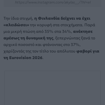
https://www.instagram.com/akylas__/?hl=el
Την ίδια στιγμή,
η Φινλανδία δείχνει να έχει
«κλειδώσει»
την κορυφή στα στοιχήματα. Παρά
μια μικρή πτώση από 35% στα 34%,
ανέκτησε
αμέσως τη δυναμική της
, ξεπερνώντας ξανά το
αρχικό ποσοστό και φτάνοντας στο 37%,
χαρίζοντάς της τον τίτλο του απόλυτου
φαβορί για
τη Eurovision 2026
.