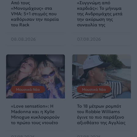
Από τους
«Συγγνώμη από
«Μονομάχους» στα
καρδιάς»: Το μήνυμα
VMA: 5+1 στιγμές που
της Ανδρομάχης μετά
καθόρισαν την πορεία
την ακύρωση της
του Rack
συναυλία της
08.08.2026
07.08.2026
Μουσικά Νέα
Μουσικά Νέα
«Love sensation»: Η
Το 18 μέτρων ρομπότ
Madonna και η Kylie
του Robbie Williams
Minogue κυκλοφορούν
έγινε το πιο παράξενο
το πρώτο τους ντουέτο
αξιοθέατο της Αγγλίας