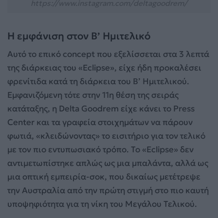
https://www.instagram.com/deltagoodrem/
H εμφάνιση στον Β’ Ημιτελικό
Αυτό το επικό concept που εξελίσσεται στα 3 λεπτά
της διάρκειας του «Eclipse», είχε ήδη προκαλέσει
φρενίτιδα κατά τη διάρκεια του Β’ Ημιτελικού.
Εμφανιζόμενη τότε στην 11η θέση της σειράς
κατάταξης, η Delta Goodrem είχε κάνει το Press
Center και τα γραφεία στοιχημάτων να πάρουν
φωτιά, «κλειδώνοντας» το εισιτήριο για τον τελικό
με τον πιο εντυπωσιακό τρόπο. Το «Eclipse» δεν
αντιμετωπίστηκε απλώς ως μια μπαλάντα, αλλά ως
μια οπτική εμπειρία-σοκ, που δικαίως μετέτρεψε
την Αυστραλία από την πρώτη στιγμή στο πιο καυτή
υποψηφιότητα για τη νίκη του Μεγάλου Τελικού.