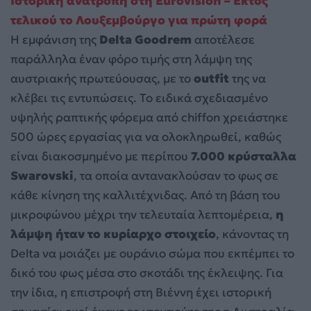
Ιστορική ανατροπή στη Eurovision – Εκτός
τελικού το Λουξεμβούργο για πρώτη φορά
Η εμφάνιση της
Delta Goodrem
αποτέλεσε
παράλληλα έναν φόρο τιμής στη λάμψη της
αυστριακής πρωτεύουσας, με το
outfit
της να
κλέβει τις εντυπώσεις. Το ειδικά σχεδιασμένο
υψηλής ραπτικής φόρεμα από chiffon χρειάστηκε
500 ώρες εργασίας για να ολοκληρωθεί, καθώς
είναι διακοσμημένο με περίπου
7.000 κρύσταλλα
Swarovski
, τα οποία αντανακλούσαν το φως σε
κάθε κίνηση της καλλιτέχνιδας. Από τη βάση του
μικροφώνου μέχρι την τελευταία λεπτομέρεια,
η
λάμψη ήταν το κυρίαρχο στοιχείο
, κάνοντας τη
Delta να μοιάζει με ουράνιο σώμα που εκπέμπει το
δικό του φως μέσα στο σκοτάδι της έκλειψης. Για
την ίδια, η επιστροφή στη Βιέννη έχει ιστορική