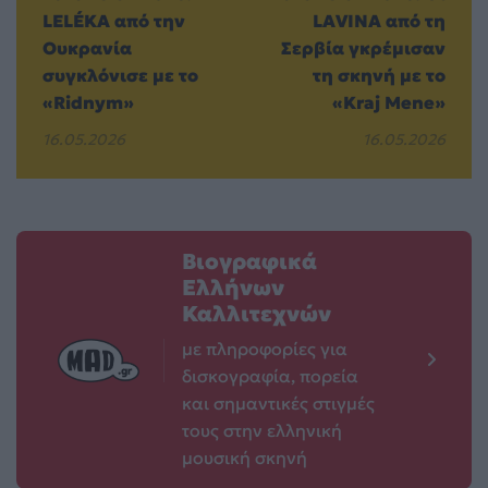
LELÉKA από την
LAVINA από τη
Ουκρανία
Σερβία γκρέμισαν
συγκλόνισε με το
τη σκηνή με το
«Ridnym»
«Kraj Mene»
16.05.2026
16.05.2026
Βιογραφικά
Ελλήνων
Καλλιτεχνών
με πληροφορίες για
δισκογραφία, πορεία
και σημαντικές στιγμές
τους στην ελληνική
μουσική σκηνή