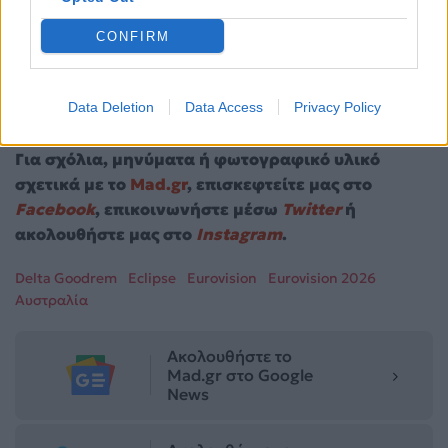
CONFIRM
Data Deletion
Data Access
Privacy Policy
Για σχόλια, μηνύματα ή φωτογραφικό υλικό
σχετικά με το
Mad.gr
, επισκεφτείτε μας στο
Facebook
, επικοινωνήστε μέσω
Twitter
ή
ακολουθήστε μας στο
Instagram
.
Delta Goodrem
Eclipse
Eurovision
Eurovision 2026
Αυστραλία
Ακολουθήστε το
Mad.gr στο Google
News