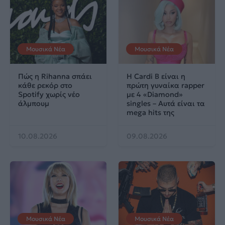
Μουσικά Νέα
Μουσικά Νέα
Πώς η Rihanna σπάει
Η Cardi B είναι η
κάθε ρεκόρ στο
πρώτη γυναίκα rapper
Spotify χωρίς νέο
με 4 «Diamond»
άλμπουμ
singles – Αυτά είναι τα
mega hits της
10.08.2026
09.08.2026
Μουσικά Νέα
Μουσικά Νέα