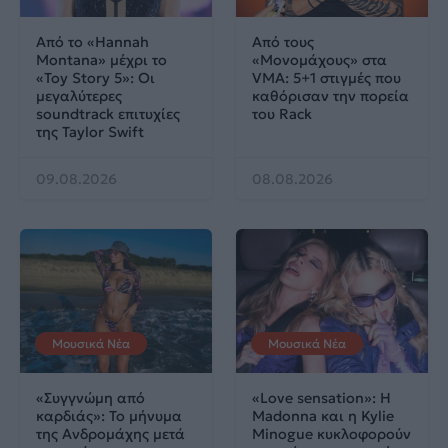
Από το «Hannah
Από τους
Montana» μέχρι το
«Μονομάχους» στα
«Toy Story 5»: Οι
VMA: 5+1 στιγμές που
μεγαλύτερες
καθόρισαν την πορεία
soundtrack επιτυχίες
του Rack
της Taylor Swift
09.08.2026
08.08.2026
Μουσικά Νέα
Μουσικά Νέα
«Συγγνώμη από
«Love sensation»: Η
καρδιάς»: Το μήνυμα
Madonna και η Kylie
της Ανδρομάχης μετά
Minogue κυκλοφορούν