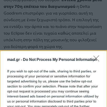
στην 70η επέτειο του διαγωνισμού
η Delta
Goodrem επιστρέφει για να γιορτάσει αυτή τη
σύνδεση με έναν ξεχωριστό τρόπο. Η επιλογή της
να εντάξει την άρπα και το πιάνο στην παρουσίαση
του Eclipse δεν είναι τυχαία καθώς αποτελεί μια
υπόκλιση στην πόλη της μουσικής που φιλοξενεί
για δεύτερη φορά τη χώρα της.
Ανατροπές στα στοιχήματα της Eurovision 2026
mad.gr -
Do Not Process My Personal Information
μετά τον Α’ Ημιτελικό – Πού βρίσκεται η Ελλάδα
Eurovision 2026: Τα highlights του Α’
If you wish to opt-out of the sale, sharing to third parties, or
processing of your personal or sensitive information for
Ημιτελικού – Ο Akylas «φεύγει» για την κορυφή
targeted advertising by us, please use the below opt-out
section to confirm your selection. Please note that after your
opt-out request is processed you may continue seeing
interest-based ads based on personal information utilized by
us or personal information disclosed to third parties prior to
your opt-out. You may separately opt-out of the further