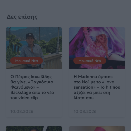
Δες επίσης
Μουσικά Νέα
Μουσικά Νέα
Ο Πέτρος Ιακωβίδης
Η Madonna έφτασε
θα γίνει «Παγκόσμιο
στο No1 με το «Love
Φαινόμενο» –
sensation» – Το hit που
Backstage από το νέο
αξίζει να μπει στη
του video clip
λίστα σου
10.08.2026
10.08.2026