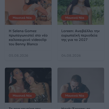
Μουσικά Νέα
Μουσικά Νέα
Η Selena Gomez
Loreen: Αναβάλλει την
πρωταγωνιστεί στο νέο
ευρωπαϊκή περιοδεία
καλοκαιρινό videoclip
της για το 2027
του Benny Blanco
05.08.2026
04.08.2026
Μουσικά Νέα
Μουσικά Νέα
Το pop reunion της
Hawk: Έρχεται το