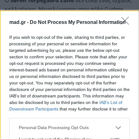
Ο
Søren Torpegaard Lund
δεν είναι ένας τυχαίος
καλλιτέχνης. Μεγαλώνοντας στην πόλη Gudme,
έγινε ο νεότερος σπουδαστής που έγινε ποτέ δεκτός
mad.gr -
Do Not Process My Personal Information
στη
Δανική Εθνική Σχολή Παραστατικών
Τεχνών
σε ηλικία μόλις 17 ετών. Η καριέρα του στο
If you wish to opt-out of the sale, sharing to third parties, or
μουσικό θέατρο είναι λαμπρή, έχοντας υποδυθεί
processing of your personal or sensitive information for
targeted advertising by us, please use the below opt-out
εμβληματικούς ρόλους όπως τον Tony στο West
section to confirm your selection. Please note that after your
Side Story και τον Romeo στο Romeo & Juliet.
opt-out request is processed you may continue seeing
interest-based ads based on personal information utilized by
us or personal information disclosed to third parties prior to
your opt-out. You may separately opt-out of the further
disclosure of your personal information by third parties on the
IAB’s list of downstream participants. This information may
also be disclosed by us to third parties on the
IAB’s List of
Downstream Participants
that may further disclose it to other
third parties.
Personal Data Processing Opt Outs