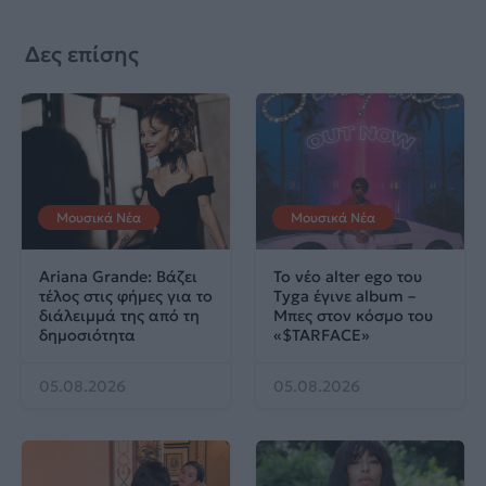
Δες επίσης
Μουσικά Νέα
Μουσικά Νέα
Ariana Grande: Βάζει
Το νέο alter ego του
τέλος στις φήμες για το
Tyga έγινε album –
διάλειμμά της από τη
Μπες στον κόσμο του
δημοσιότητα
«$TARFACE»
05.08.2026
05.08.2026