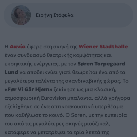
Ειρήνη Στόφυλα
Η
Δανία
έφερε στη σκηνή της
Wiener Stadthalle
έναν συνδυασμό θεατρικής κομψότητας και
εκρηκτικής ενέργειας, με τον
Søren Torpegaard
Lund
να αποδεικνύει γιατί θεωρείται ένα από τα
μεγαλύτερα ταλέντα της σκανδιναβικής χώρας. Το
«Før Vi Går Hjem»
ξεκίνησε ως μια κλασική,
ατμοσφαιρική Eurovision μπαλάντα, αλλά γρήγορα
εξελίχθηκε σε ένα οπτικοακουστικό υπερθέαμα
που καθήλωσε το κοινό. Ο Søren, με την εμπειρία
του από τις μεγαλύτερες σκηνές μιούζικαλ,
κατάφερε να μετατρέψει τα τρία λεπτά της