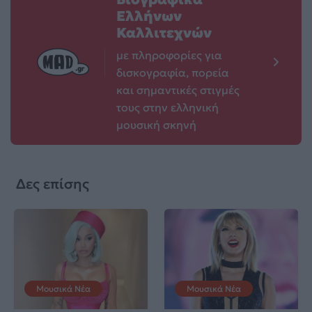
Ελλήνων
Καλλιτεχνών
με πληροφορίες για
δισκογραφία, πορεία
και σημαντικές στιγμές
τους στην ελληνική
μουσική σκηνή
Δες επίσης
Μουσικά Νέα
Μουσικά Νέα