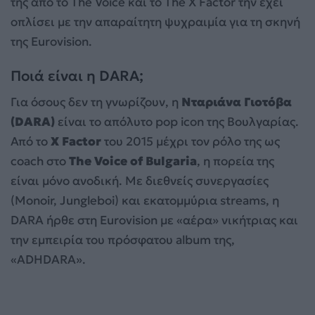
της από το The Voice και το The X Factor την έχει
οπλίσει με την απαραίτητη ψυχραιμία για τη σκηνή
της Eurovision.
Ποιά είναι η DARA;
Για όσους δεν τη γνωρίζουν, η
Νταριάνα Γιοτόβα
(DARA)
είναι το απόλυτο pop icon της Βουλγαρίας.
Από το
X Factor
του 2015 μέχρι τον ρόλο της ως
coach στο
The Voice of Bulgaria
, η πορεία της
είναι μόνο ανοδική. Με διεθνείς συνεργασίες
(Monoir, Jungleboi) και εκατομμύρια streams, η
DARA ήρθε στη Eurovision με «αέρα» νικήτριας και
την εμπειρία του πρόσφατου album της,
«ADHDARA».