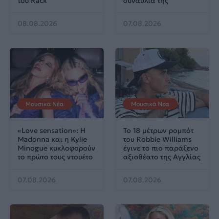
του Rack
συναυλία της
08.08.2026
07.08.2026
Μουσικά Νέα
Μουσικά Νέα
«Love sensation»: Η
Το 18 μέτρων ρομπότ
Madonna και η Kylie
του Robbie Williams
Minogue κυκλοφορούν
έγινε το πιο παράξενο
το πρώτο τους ντουέτο
αξιοθέατο της Αγγλίας
07.08.2026
07.08.2026