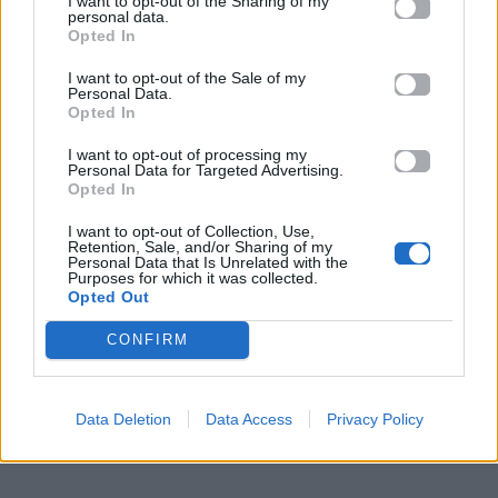
I want to opt-out of the Sharing of my
από τη βαλκανική μουσική παράδοση,
personal data.
Opted In
δημιουργώντας ένα αποτέλεσμα που έμοιαζε
ταυτόχρονα μοντέρνο και βαθιά ριζωμένο στην
I want to opt-out of the Sale of my
Personal Data.
ταυτότητά του.
Opted In
Οι πρόβες: Ο δρόμος προς την
I want to opt-out of processing my
Personal Data for Targeted Advertising.
τελειοποίηση
Opted In
Κατά τη διάρκεια της εβδομάδας των προβών στη
I want to opt-out of Collection, Use,
Retention, Sale, and/or Sharing of my
Βιέννη, η βουλγαρική αποστολή επικεντρώθηκε
Personal Data that Is Unrelated with the
Purposes for which it was collected.
στην
τελειοποίηση της τηλεοπτικής
Opted Out
σκηνοθεσίας
. Οι κλειστές πρόβες αποκάλυψαν
CONFIRM
μια DARA που δεν φοβάται να πειραματιστεί, με το
camera work να εστιάζει στις έντονες εκφράσεις
του προσώπου της και στα γρήγορα cuts που
Data Deletion
Data Access
Privacy Policy
ακολουθούσαν τον «Bangaranga» ρυθμό.