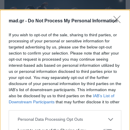
mad.gr -
Do Not Process My Personal Information
If you wish to opt-out of the sale, sharing to third parties, or
processing of your personal or sensitive information for
targeted advertising by us, please use the below opt-out
section to confirm your selection. Please note that after your
opt-out request is processed you may continue seeing
https://www.instagram.com/darnadude/?hl=el
interest-based ads based on personal information utilized by
us or personal information disclosed to third parties prior to
your opt-out. You may separately opt-out of the further
Το κομμάτι, με την
υπογραφή του Δημήτρη
disclosure of your personal information by third parties on the
IAB’s list of downstream participants. This information may
Κοντόπουλου
στη σύνθεση και την παραγωγή,
also be disclosed by us to third parties on the
IAB’s List of
αποτέλεσε ξανά τον πυρήνα ενός ολοκληρωμένου
Downstream Participants
that may further disclose it to other
show υψηλών προδιαγραφών. Η Βουλγαρία
third parties.
παρουσίασε μια πρόταση που ισορροπεί ανάμεσα
Personal Data Processing Opt Outs
στον σύγχρονο ευρωπαϊκό pop ήχο και σε στοιχεία