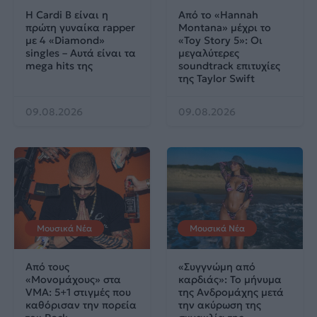
Η Cardi B είναι η
Από το «Hannah
πρώτη γυναίκα rapper
Montana» μέχρι το
με 4 «Diamond»
«Toy Story 5»: Οι
singles – Αυτά είναι τα
μεγαλύτερες
mega hits της
soundtrack επιτυχίες
της Taylor Swift
09.08.2026
09.08.2026
Μουσικά Νέα
Μουσικά Νέα
Από τους
«Συγγνώμη από
«Μονομάχους» στα
καρδιάς»: Το μήνυμα
VMA: 5+1 στιγμές που
της Ανδρομάχης μετά
καθόρισαν την πορεία
την ακύρωση της