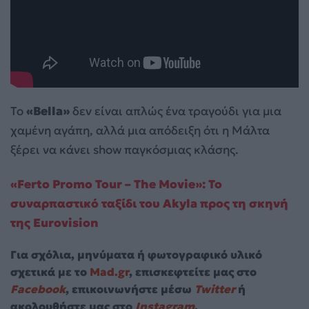
Το
«Bella»
δεν είναι απλώς ένα τραγούδι για μια
χαμένη αγάπη, αλλά μια απόδειξη ότι η Μάλτα
ξέρει να κάνει show παγκόσμιας κλάσης.
«Ferto Promo Tour – The Movie»: Το
συναρπαστικό ταξίδι του Akyla προς τη σκηνή
της Eurovision
Για σχόλια, μηνύματα ή φωτογραφικό υλικό
σχετικά με το
Mad.gr
, επισκεφτείτε μας στο
Facebook
, επικοινωνήστε μέσω
Twitter
ή
ακολουθήστε μας στο
Instagram
.