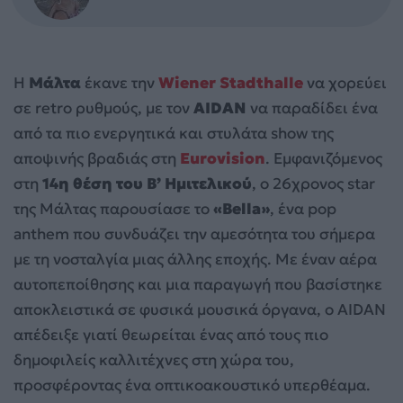
Η
Μάλτα
έκανε την
Wiener Stadthalle
να χορεύει
σε retro ρυθμούς, με τον
AIDAN
να παραδίδει ένα
από τα πιο ενεργητικά και στυλάτα show της
αποψινής βραδιάς στη
Eurovision
. Εμφανιζόμενος
στη
14η θέση του Β’ Ημιτελικού
, ο 26χρονος star
της Μάλτας παρουσίασε το
«Bella»
, ένα pop
anthem που συνδυάζει την αμεσότητα του σήμερα
με τη νοσταλγία μιας άλλης εποχής. Με έναν αέρα
αυτοπεποίθησης και μια παραγωγή που βασίστηκε
αποκλειστικά σε φυσικά μουσικά όργανα, ο AIDAN
απέδειξε γιατί θεωρείται ένας από τους πιο
δημοφιλείς καλλιτέχνες στη χώρα του,
προσφέροντας ένα οπτικοακουστικό υπερθέαμα.