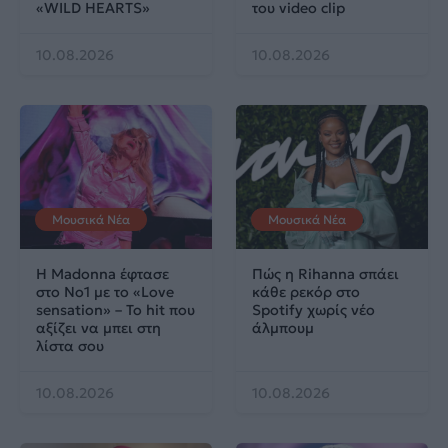
«WILD HEARTS»
του video clip
10.08.2026
10.08.2026
Μουσικά Νέα
Μουσικά Νέα
Η Madonna έφτασε
Πώς η Rihanna σπάει
στο No1 με το «Love
κάθε ρεκόρ στο
sensation» – Το hit που
Spotify χωρίς νέο
αξίζει να μπει στη
άλμπουμ
λίστα σου
10.08.2026
10.08.2026