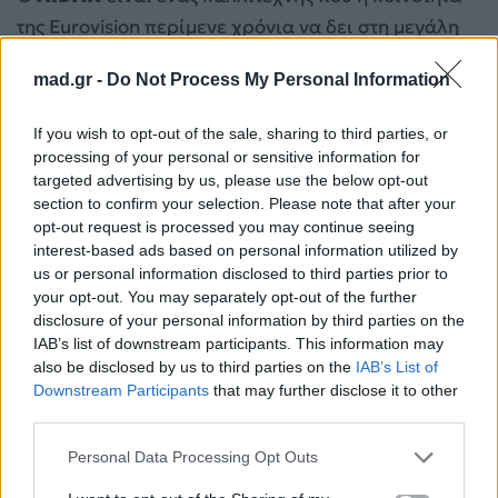
της Eurovision περίμενε χρόνια να δει στη μεγάλη
σκηνή. Μετά την προσπάθεια στη
Junior
mad.gr -
Do Not Process My Personal Information
Eurovision το 2015
και την τεράστια επιτυχία του
«Ritmu» το 2022, που κατέλαβε τη 2η θέση στη
If you wish to opt-out of the sale, sharing to third parties, or
Μάλτα αλλά έγινε παγκόσμιο viral, ο 26χρονος star
processing of your personal or sensitive information for
επέστρεψε φέτος για να πάρει αυτό που του ανήκει.
targeted advertising by us, please use the below opt-out
section to confirm your selection. Please note that after your
opt-out request is processed you may continue seeing
interest-based ads based on personal information utilized by
us or personal information disclosed to third parties prior to
your opt-out. You may separately opt-out of the further
disclosure of your personal information by third parties on the
IAB’s list of downstream participants. This information may
also be disclosed by us to third parties on the
IAB’s List of
Downstream Participants
that may further disclose it to other
third parties.
Personal Data Processing Opt Outs