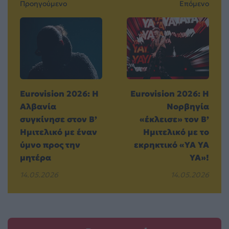
Προηγούμενο
Επόμενο
Eurovision 2026: Η
Eurovision 2026: Η
Αλβανία
Νορβηγία
συγκίνησε στον Β’
«έκλεισε» τον Β’
Ημιτελικό με έναν
Ημιτελικό με το
ύμνο προς την
εκρηκτικό «YA YA
μητέρα
YA»!
14.05.2026
14.05.2026