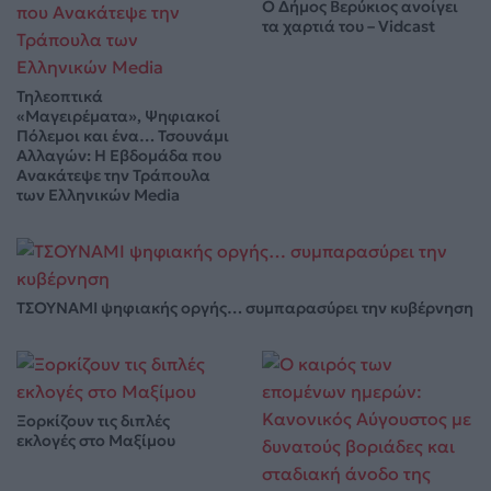
Ο Δήμος Βερύκιος ανοίγει
τα χαρτιά του – Vidcast
Τηλεοπτικά
«Μαγειρέματα», Ψηφιακοί
Πόλεμοι και ένα… Τσουνάμι
Αλλαγών: Η Εβδομάδα που
Ανακάτεψε την Τράπουλα
των Ελληνικών Media
ΤΣΟΥΝΑΜΙ ψηφιακής οργής… συμπαρασύρει την κυβέρνηση
Ξορκίζουν τις διπλές
εκλογές στο Μαξίμου