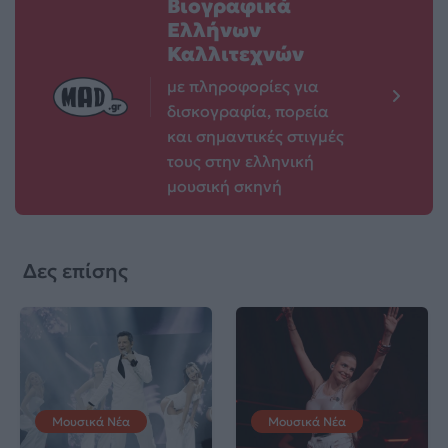
Βιογραφικά
Ελλήνων
Καλλιτεχνών
με πληροφορίες για
δισκογραφία, πορεία
και σημαντικές στιγμές
τους στην ελληνική
μουσική σκηνή
Δες επίσης
Μουσικά Νέα
Μουσικά Νέα