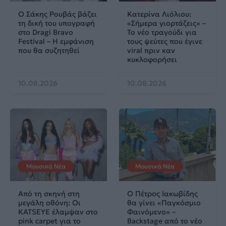
Ο Σάκης Ρουβάς βάζει
Κατερίνα Λιόλιου:
τη δική του υπογραφή
«Σήμερα γιορτάζεις» –
στο Dragi Bravo
Το νέο τραγούδι για
Festival – Η εμφάνιση
τους ψεύτες που έγινε
που θα συζητηθεί
viral πριν καν
κυκλοφορήσει
10.08.2026
10.08.2026
Μουσικά Νέα
Μουσικά Νέα
Από τη σκηνή στη
Ο Πέτρος Ιακωβίδης
μεγάλη οθόνη: Οι
θα γίνει «Παγκόσμιο
KATSEYE έλαμψαν στο
Φαινόμενο» –
pink carpet για το
Backstage από το νέο