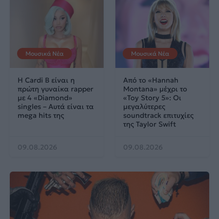
Μουσικά Νέα
Μουσικά Νέα
Η Cardi B είναι η
Από το «Hannah
πρώτη γυναίκα rapper
Montana» μέχρι το
με 4 «Diamond»
«Toy Story 5»: Οι
singles – Αυτά είναι τα
μεγαλύτερες
mega hits της
soundtrack επιτυχίες
της Taylor Swift
09.08.2026
09.08.2026