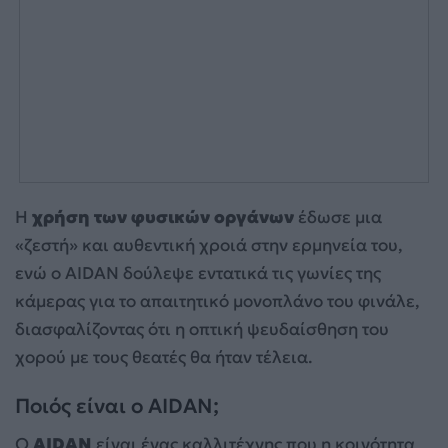
Η
χρήση των φυσικών οργάνων
έδωσε μια
«ζεστή» και αυθεντική χροιά στην ερμηνεία του,
ενώ ο AIDAN δούλεψε εντατικά τις γωνίες της
κάμερας για το απαιτητικό μονοπλάνο του φινάλε,
διασφαλίζοντας ότι η οπτική ψευδαίσθηση του
χορού με τους θεατές θα ήταν τέλεια.
Ποιός είναι ο AIDAN;
Ο
AIDAN
είναι ένας καλλιτέχνης που η κοινότητα