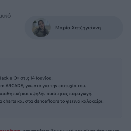
μικό
Μαρία Χατζηγιάννη
ackie O» στις 14 Ιουνίου.
m ARCADE, γνωστό για την επιτυχία του.
p αισθητική και υψηλής ποιότητας παραγωγή.
charts και στα dancefloors το φετινό καλοκαίρι.
ουρέιρα
, επιστρέφει δυναμικά και είναι έτοιμη να