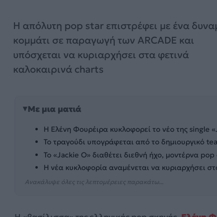
Η απόλυτη pop star επιστρέφει με ένα δυνα
κομμάτι σε παραγωγή των ARCADE και
υπόσχεται να κυριαρχήσει στα φετινά
καλοκαιρινά charts
Με μια ματιά
Η Ελένη Φουρέιρα κυκλοφορεί το νέο της single «J
Το τραγούδι υπογράφεται από το δημιουργικό tea
Το «Jackie O» διαθέτει διεθνή ήχο, μοντέρνα po
Η νέα κυκλοφορία αναμένεται να κυριαρχήσει στα 
Ανακάλυψε όλες τις λεπτομέρειες παρακάτω...
Η «βασίλισσα» της ελληνικής pop σκηνής,
Ελένη Φ