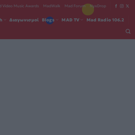
 Video Music Awards
MadWalk
Mad Forum
NyxDrop
ch
Διαγωνισμοί
Blogs
MAD TV
Mad Radio 106.2