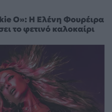
kie O»: Η Ελένη Φουρέιρα
σει το φετινό καλοκαίρι