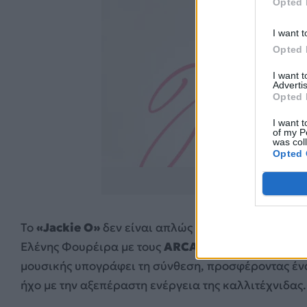
Opted 
I want t
Opted 
I want 
Advertis
Opted 
I want t
of my P
was col
Opted 
https://www.instagra
Το
«Jackie O»
δεν είναι απλώς ένα νέο τραγούδι, α
Ελένης Φουρέιρα με τους
ARCADE
. Το πλέον επιτ
μουσικής υπογράφει τη σύνθεση, προσφέροντας ένα
ήχο με την αξεπέραστη ενέργεια της καλλιτέχνιδας.