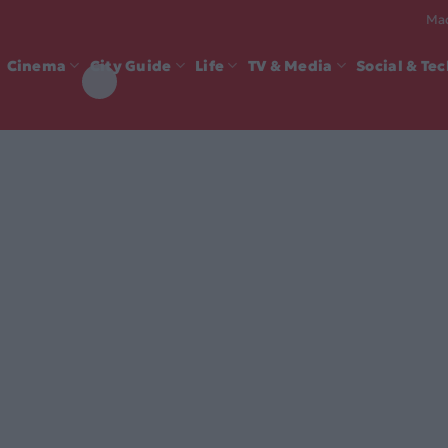
Mad
Cinema
City Guide
Life
TV & Media
Social & Te