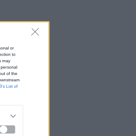
sonal or
ection to
ou may
 personal
out of the
 downstream
B’s List of