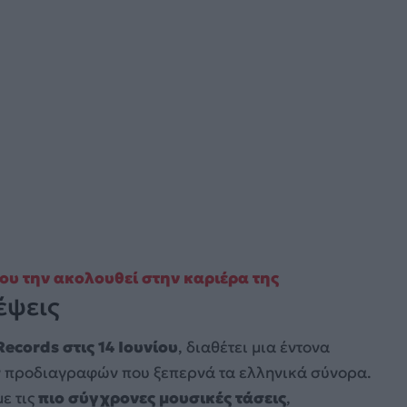
που την ακολουθεί στην καριέρα της
έψεις
Records στις 14 Ιουνίου
, διαθέτει μια έντονα
ν προδιαγραφών που ξεπερνά τα ελληνικά σύνορα.
ε τις
πιο σύγχρονες μουσικές τάσεις
,