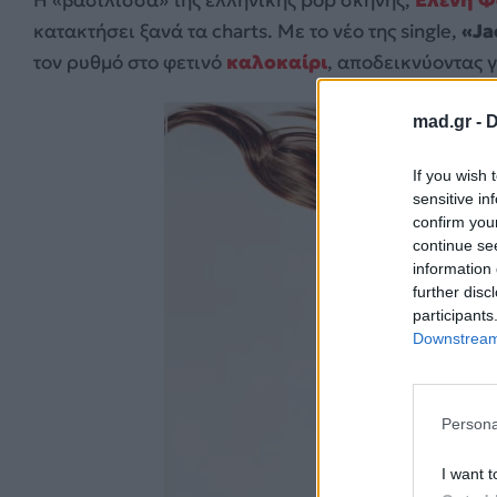
κατακτήσει ξανά τα charts. Με το νέο της single,
«Ja
τον ρυθμό στο φετινό
καλοκαίρι
, αποδεικνύοντας 
mad.gr -
D
If you wish 
sensitive in
confirm you
continue se
information 
further disc
participants
Downstream 
Persona
I want t