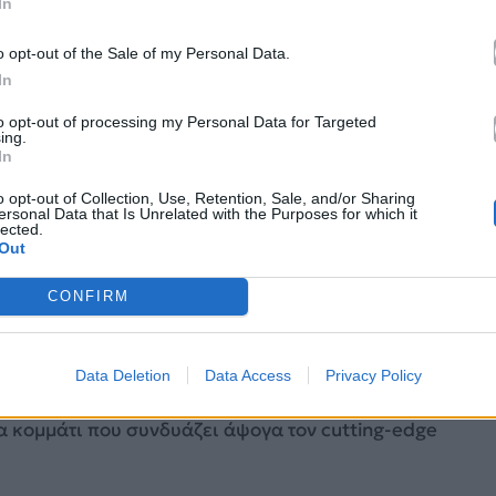
In
o opt-out of the Sale of my Personal Data.
In
to opt-out of processing my Personal Data for Targeted
ing.
In
o opt-out of Collection, Use, Retention, Sale, and/or Sharing
ersonal Data that Is Unrelated with the Purposes for which it
lected.
Out
m.com/foureira/?hl=el
CONFIRM
λλά το αποτέλεσμα της αστείρευτης χημείας της
Data Deletion
Data Access
Privacy Policy
υχημένο δημιουργικό team της σύγχρονης ελληνικής
 κομμάτι που συνδυάζει άψογα τον cutting-edge