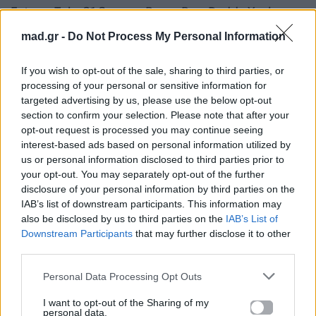
Future, Tyla, 21 Savage, Burna Boy, Daddy Yankee
και Latto, επιβεβαιώνοντας πως η φετινή
mad.gr -
Do Not Process My Personal Information
διοργάνωση είναι ίσως η πιο μουσικά φιλόδοξη
στην ιστορία του ποδοσφαίρου.
If you wish to opt-out of the sale, sharing to third parties, or
processing of your personal or sensitive information for
targeted advertising by us, please use the below opt-out
Studio vibes: Έτσι ηχογραφεί το νέο της
section to confirm your selection. Please note that after your
album η Rita Ora
opt-out request is processed you may continue seeing
Έρχεται το «Jackie O’»: Η νέα μουσική βόμβα
interest-based ads based on personal information utilized by
us or personal information disclosed to third parties prior to
της Ελένης Φουρέιρα είναι προ των πυλών
your opt-out. You may separately opt-out of the further
disclosure of your personal information by third parties on the
Για σχόλια, μηνύματα ή φωτογραφικό υλικό
IAB’s list of downstream participants. This information may
σχετικά με το
Mad.gr
, επισκεφτείτε μας στο
also be disclosed by us to third parties on the
IAB’s List of
Facebook
, επικοινωνήστε μέσω
Twitter
ή
Downstream Participants
that may further disclose it to other
third parties.
ακολουθήστε μας στο
Instagram
.
Personal Data Processing Opt Outs
Andrea Bocelli
David Guetta
Fifa World Cup 2026
Megan
Thee Stallion
I want to opt-out of the Sharing of my
personal data.