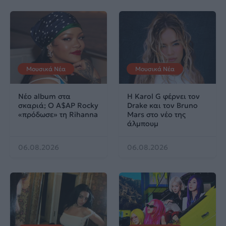
Μουσικά Νέα
Μουσικά Νέα
Νέο album στα
Η Karol G φέρνει τον
σκαριά; Ο A$AP Rocky
Drake και τον Bruno
«πρόδωσε» τη Rihanna
Mars στο νέο της
άλμπουμ
06.08.2026
06.08.2026