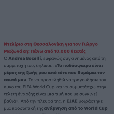
Ντελίριο στη Θεσσαλονίκη για τον Γιώργο
Μαζωνάκη: Πάνω από 10.000 θεατές
Ο
Andrea Bocelli
, εμφανώς συγκινημένος από τη
συμμετοχή του, δήλωσε: «
Το ποδόσφαιρο είναι
μέρος της ζωής μου από τότε που θυμάμαι τον
εαυτό μου
. Το να προσκληθώ να τραγουδήσω τον
ύμνο του FIFA World Cup και να συμμετάσχω στην
τελετή έναρξης είναι μια τιμή που με συγκινεί
βαθιά». Από την πλευρά της, η
EJAE
μοιράστηκε
μια προσωπική της
ανάμνηση από το World Cup