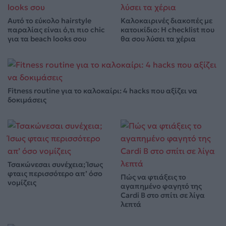
Αυτό το εύκολο hairstyle
Καλοκαιρινές διακοπές με
παραλίας είναι ό,τι πιο chic
κατοικίδιο: Η checklist που
για τα beach looks σου
θα σου λύσει τα χέρια
Fitness routine για το καλοκαίρι: 4 hacks που αξίζει να
δοκιμάσεις
Τσακώνεσαι συνέχεια; Ίσως
φταις περισσότερο απ’ όσο
Πώς να φτιάξεις το
νομίζεις
αγαπημένο φαγητό της
Cardi B στο σπίτι σε λίγα
λεπτά