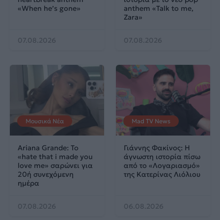
«When he’s gone»
anthem «Talk to me,
Zara»
07.08.2026
07.08.2026
Μουσικά Νέα
Mad TV News
Ariana Grande: Το
Γιάννης Φακίνος: Η
«hate that i made you
άγνωστη ιστορία πίσω
love me» σαρώνει για
από το «Λογαριασμό»
20ή συνεχόμενη
της Κατερίνας Λιόλιου
ημέρα
07.08.2026
06.08.2026