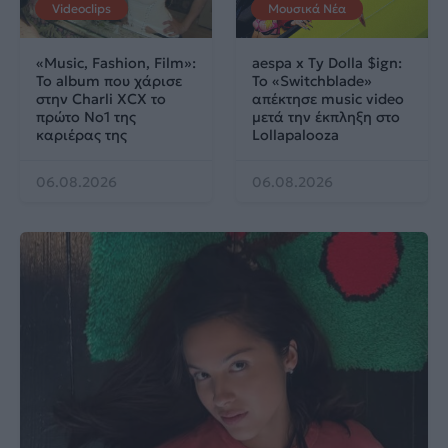
Videoclips
Μουσικά Νέα
«Music, Fashion, Film»:
aespa x Ty Dolla $ign:
Το album που χάρισε
Το «Switchblade»
στην Charli XCX το
απέκτησε music video
πρώτο No1 της
μετά την έκπληξη στο
καριέρας της
Lollapalooza
06.08.2026
06.08.2026