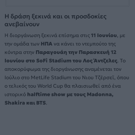
Η δράση ξεκινά και οι προσδοκίες
ανεβαίνουν
Η διοργάνωση ξεκινά επίσημα στις
11 Ιουνίου
, με
την ομάδα των
ΗΠΑ
να κάνει το ντεμπούτο της
κόντρα στην
Παραγουάη την Παρασκευή 12
Ιουνίου στο SoFi Stadium του Λος Άντζελες
. Το
αποκορύφωμα της διοργάνωσης αναμένεται τον
Ιούλιο στο MetLife Stadium του Νιου Τζέρσεϊ, όπου
ο τελικός του World Cup θα πλαισιωθεί από ένα
ιστορικό
halftime show με τους Madonna,
Shakira και BTS
.