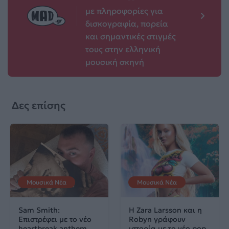
με πληροφορίες για
δισκογραφία, πορεία
και σημαντικές στιγμές
τους στην ελληνική
μουσική σκηνή
Δες επίσης
Μουσικά Νέα
Μουσικά Νέα
Sam Smith:
Η Zara Larsson και η
Επιστρέφει με το νέο
Robyn γράφουν
heartbreak anthem
ιστορία με το νέο pop