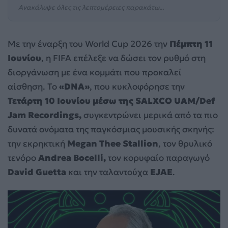
Ανακάλυψε όλες τις λεπτομέρειες παρακάτω...
Με την έναρξη του World Cup 2026 την
Πέμπτη 11
Ιουνίου
, η FIFA επέλεξε να δώσει τον ρυθμό στη
διοργάνωση με ένα κομμάτι που προκαλεί
αίσθηση. Το
«DNA»
, που κυκλοφόρησε την
Τετάρτη 10 Ιουνίου μέσω της SALXCO UAM/Def
Jam Recordings,
συγκεντρώνει μερικά από τα πιο
δυνατά ονόματα της παγκόσμιας μουσικής σκηνής:
την εκρηκτική
Megan Thee Stallion
, τον θρυλικό
τενόρο
Andrea Bocelli,
τον κορυφαίο παραγωγό
David Guetta
και την ταλαντούχα
EJAE
.