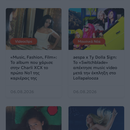
Videoclips
Μουσικά Νέα
«Music, Fashion, Film»:
aespa x Ty Dolla $ign:
Το album που χάρισε
Το «Switchblade»
στην Charli XCX το
απέκτησε music video
πρώτο No1 της
μετά την έκπληξη στο
καριέρας της
Lollapalooza
06.08.2026
06.08.2026