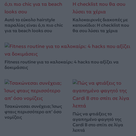
Αυτό το εύκολο hairstyle
Καλοκαιρινές διακοπές με
παραλίας είναι ό,τι πιο chic
κατοικίδιο: Η checklist που
για τα beach looks σου
θα σου λύσει τα χέρια
Fitness routine για το καλοκαίρι: 4 hacks που αξίζει να
δοκιμάσεις
Τσακώνεσαι συνέχεια; Ίσως
φταις περισσότερο απ’ όσο
Πώς να φτιάξεις το
νομίζεις
αγαπημένο φαγητό της
Cardi B στο σπίτι σε λίγα
λεπτά