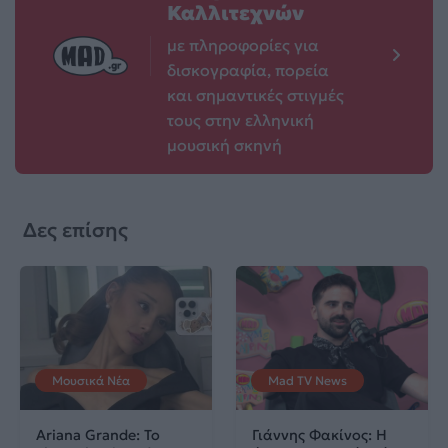
Καλλιτεχνών
με πληροφορίες για
δισκογραφία, πορεία
και σημαντικές στιγμές
τους στην ελληνική
μουσική σκηνή
Δες επίσης
Μουσικά Νέα
Mad TV News
Ariana Grande: Το
Γιάννης Φακίνος: Η