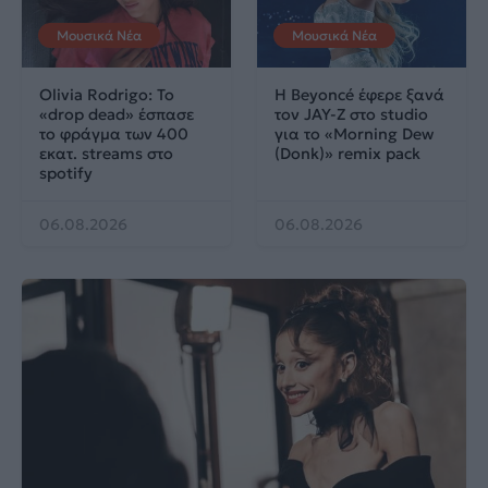
Μουσικά Νέα
Μουσικά Νέα
Olivia Rodrigo: To
Η Beyoncé έφερε ξανά
«drop dead» έσπασε
τον JAY-Z στο studio
το φράγμα των 400
για το «Morning Dew
εκατ. streams στο
(Donk)» remix pack
spotify
06.08.2026
06.08.2026