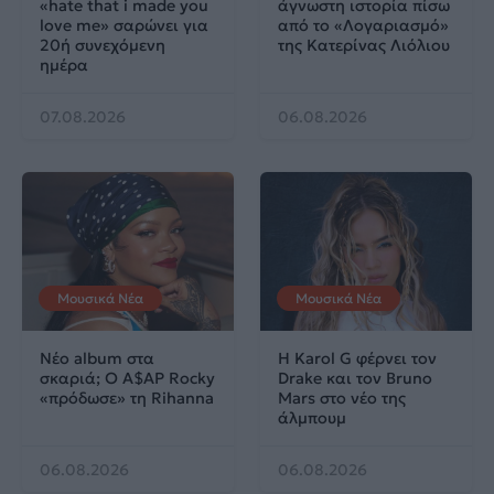
«hate that i made you
άγνωστη ιστορία πίσω
love me» σαρώνει για
από το «Λογαριασμό»
20ή συνεχόμενη
της Κατερίνας Λιόλιου
ημέρα
07.08.2026
06.08.2026
Μουσικά Νέα
Μουσικά Νέα
Νέο album στα
Η Karol G φέρνει τον
σκαριά; Ο A$AP Rocky
Drake και τον Bruno
«πρόδωσε» τη Rihanna
Mars στο νέο της
άλμπουμ
06.08.2026
06.08.2026