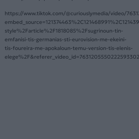
https://www.tiktok.com/@curiouslymedia/video/76
embed_source=121374463%2C121468991%2C12143
style%2Farticle%2F1818085%2Fsugrinoun-tin-
emfanisi-tis-germanias-sti-eurovision-me-ekeini-
tis-foureira-me-apokaloun-temu-version-tis-elenis-
elege%2F&referer_video_id=763120555022259330