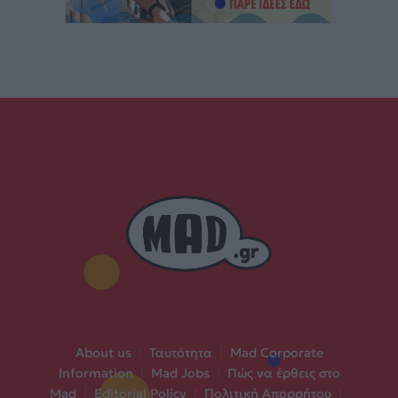
About us
|
Ταυτότητα
|
Mad Corporate
Information
|
Mad Jobs
|
Πώς να έρθεις στο
Mad
|
Editorial Policy
|
Πολιτική Απορρήτου
|