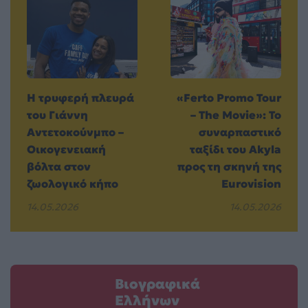
Η τρυφερή πλευρά
«Ferto Promo Tour
του Γιάννη
– The Movie»: Το
Αντετοκούνμπο –
συναρπαστικό
Οικογενειακή
ταξίδι του Akyla
βόλτα στον
προς τη σκηνή της
ζωολογικό κήπο
Eurovision
14.05.2026
14.05.2026
Βιογραφικά
Ελλήνων