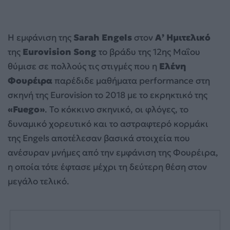
Η εμφάνιση της
Sarah Engels
στον
Α’ Ημιτελικό
της
Eurovision Song
το βράδυ της 12ης Μαΐου
θύμισε σε πολλούς τις στιγμές που η
Ελένη
Φουρέιρα
παρέδιδε μαθήματα performance στη
σκηνή της Eurovision το 2018 με το εκρηκτικό της
«Fuego»
. Το κόκκινο σκηνικό, οι φλόγες, το
δυναμικό χορευτικό και το αστραφτερό κορμάκι
της Engels αποτέλεσαν βασικά στοιχεία που
ανέσυραν μνήμες από την εμφάνιση της Φουρέιρα,
η οποία τότε έφτασε μέχρι τη δεύτερη θέση στον
μεγάλο τελικό.