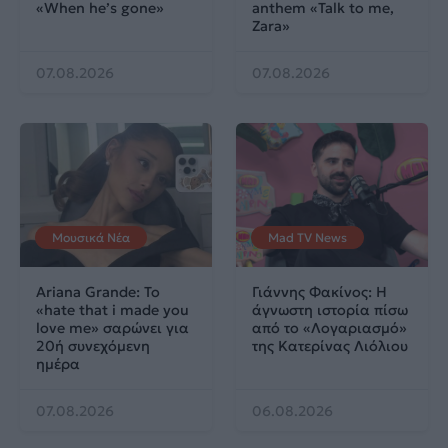
«When he’s gone»
anthem «Talk to me,
Zara»
07.08.2026
07.08.2026
Μουσικά Νέα
Mad TV News
Ariana Grande: Το
Γιάννης Φακίνος: Η
«hate that i made you
άγνωστη ιστορία πίσω
love me» σαρώνει για
από το «Λογαριασμό»
20ή συνεχόμενη
της Κατερίνας Λιόλιου
ημέρα
07.08.2026
06.08.2026