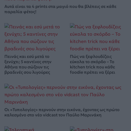
Αυτά είναι τα 4 prints στα μαγιό που θα βλέπεις σε κάθε
παραλία φέτος!
Πεινάς και εσύ μετά το
Πώς να ξεφλουδίζεις
ξενύχτι; 5 καντίνες στην
εύκολα το σκόρδο – Το
Αθήνα που σώζουν τις
kitchen trick που κάθε
βραδινές σου λιγούρες
foodie πρέπει να ξέρει
Οι «Τυπολογίες» περνούν στην εικόνα, έχοντας ως πρώτο
καλεσμένο στο νέο vidcast τον Παύλο Μαρινάκη