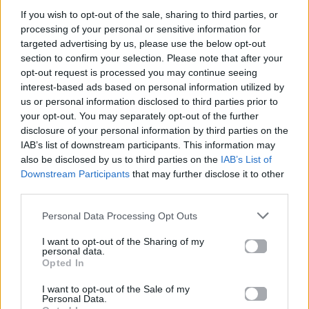
Be Okay»
του 2023 την καθιέρωσε ως μια φωνή
If you wish to opt-out of the sale, sharing to third parties, or
processing of your personal or sensitive information for
που μάχεται για την αυτοπεποίθηση και τη
targeted advertising by us, please use the below opt-out
γυναικεία ενδυνάμωση.
section to confirm your selection. Please note that after your
opt-out request is processed you may continue seeing
Γιώργος Καπουτζίδης – Μαρία Κοζάκου: «Αυτό
interest-based ads based on personal information utilized by
us or personal information disclosed to third parties prior to
που συμβαίνει φέτος με τον Akyla δεν έχει
your opt-out. You may separately opt-out of the further
ξαναγίνει»
disclosure of your personal information by third parties on the
IAB’s list of downstream participants. This information may
also be disclosed by us to third parties on the
IAB’s List of
Downstream Participants
that may further disclose it to other
third parties.
Personal Data Processing Opt Outs
I want to opt-out of the Sharing of my
personal data.
Opted In
I want to opt-out of the Sale of my
Personal Data.