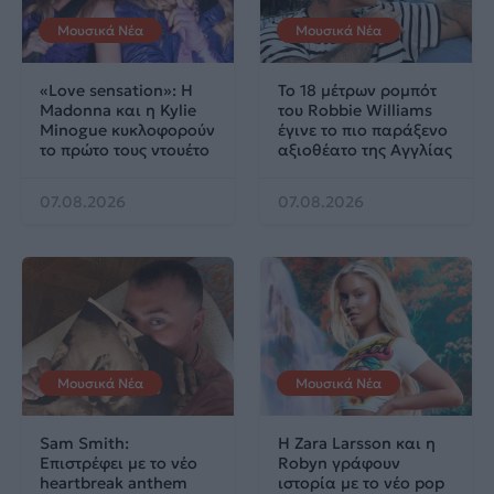
Μουσικά Νέα
Μουσικά Νέα
«Love sensation»: Η
Το 18 μέτρων ρομπότ
Madonna και η Kylie
του Robbie Williams
Minogue κυκλοφορούν
έγινε το πιο παράξενο
το πρώτο τους ντουέτο
αξιοθέατο της Αγγλίας
07.08.2026
07.08.2026
Μουσικά Νέα
Μουσικά Νέα
Sam Smith:
Η Zara Larsson και η
Επιστρέφει με το νέο
Robyn γράφουν
heartbreak anthem
ιστορία με το νέο pop