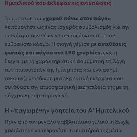
Ημιτελικού που έκλεψαν τις εντυπώσεις
Το concept του
«χορού πάνω στον πάγο»
λειτούργησε ως ένας ισχυρός συμβολισμός για την
ικανότητα των νέων να ονειρεύονται σε έναν
εύθραυστο κόσμο. Η σκηνή γέμισε με
αντιθέσεις
φωτιάς και πάγου στα LED graphics,
ενώ η
Essyla, με τη χαρακτηριστική ασύμμετρη επιλογή
των παπουτσιών της (μία μπότα και ένα ασημί
τακούνι), μετέδωσε μια εκρηκτική ενέργεια που
συνδύασε την ατμοσφαιρική jazz παιδεία της με τη
σύγχρονη pop παραγωγή.
Η «παγωμένη» γοητεία του Α’ Ημιτελικού
Πριν από τον μεγάλο σαββατιάτικο τελικό, η Essyla
χρειάστηκε να σφραγίσει το εισιτήριό της μέσα