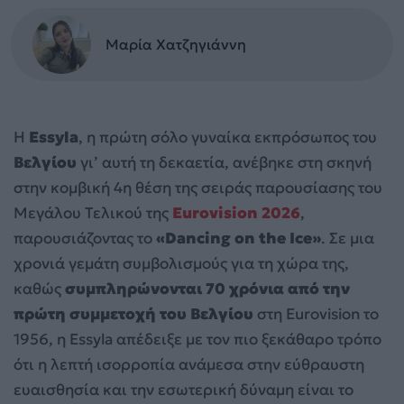
Μαρία Χατζηγιάννη
Η
Essyla
, η πρώτη σόλο γυναίκα εκπρόσωπος του
Βελγίου
γι’ αυτή τη δεκαετία, ανέβηκε στη σκηνή
στην κομβική 4η θέση της σειράς παρουσίασης του
Μεγάλου Τελικού της
Eurovision 2026
,
παρουσιάζοντας το
«Dancing on the Ice»
. Σε μια
χρονιά γεμάτη συμβολισμούς για τη χώρα της,
καθώς
συμπληρώνονται 70 χρόνια από την
πρώτη συμμετοχή του Βελγίου
στη Eurovision το
1956, η Essyla απέδειξε με τον πιο ξεκάθαρο τρόπο
ότι η λεπτή ισορροπία ανάμεσα στην εύθραυστη
ευαισθησία και την εσωτερική δύναμη είναι το