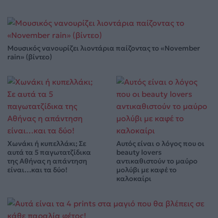
Μουσικός νανουρίζει λιοντάρια παίζοντας το «November
rain» (βίντεο)
Χωνάκι ή κυπελλάκι; Σε
Αυτός είναι ο λόγος που οι
αυτά τα 5 παγωτατζίδικα
beauty lovers
της Αθήνας η απάντηση
αντικαθιστούν το μαύρο
είναι…και τα δύο!
μολύβι με καφέ το
καλοκαίρι