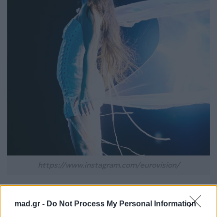
https://www.instagram.com/eurovision/
Έγινε εθνικό είδωλο φτάνοντας στον τελικό της 9ης
mad.gr -
Do Not Process My Personal Information
σεζόν του
The Voice Belgique
, ενώ το EP της
«I’ll