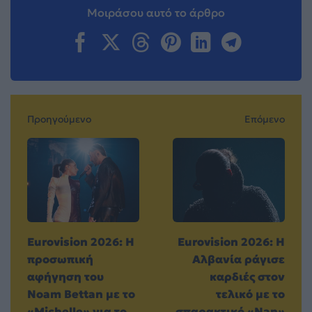
Μοιράσου αυτό το άρθρο
Προηγούμενο
Επόμενο
Eurovision 2026: Η
Eurovision 2026: Η
προσωπική
Αλβανία ράγισε
αφήγηση του
καρδιές στον
Noam Bettan με το
τελικό με το
«Michelle» για το
σπαρακτικό «Nan»