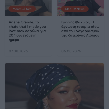
Μουσικά Νέα
Mad TV News
Ariana Grande: Το
Γιάννης Φακίνος: Η
«hate that i made you
άγνωστη ιστορία πίσω
love me» σαρώνει για
από το «Λογαριασμό»
20ή συνεχόμενη
της Κατερίνας Λιόλιου
ημέρα
07.08.2026
06.08.2026