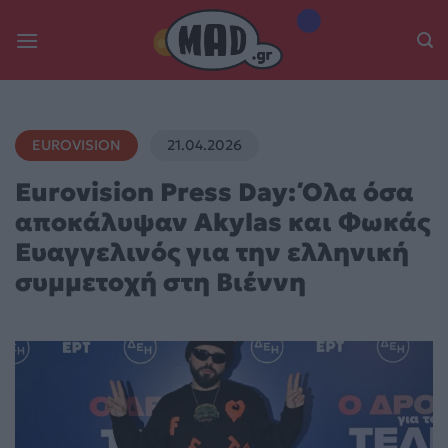
Skip
to
content
EUROVISION
21.04.2026
Eurovision Press Day: Όλα όσα
αποκάλυψαν Akylas και Φωκάς
Ευαγγελινός για την ελληνική
συμμετοχή στη Βιέννη