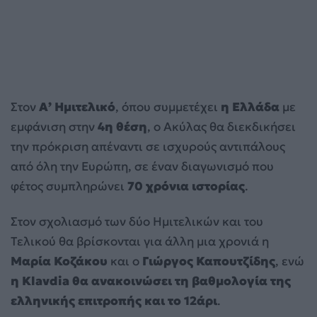
Στον
Α’ Ημιτελικό
, όπου συμμετέχει
η Ελλάδα
με
εμφάνιση στην
4η θέση
, ο Aκύλας θα διεκδικήσει
την πρόκριση απέναντι σε ισχυρούς αντιπάλους
από όλη την Ευρώπη, σε έναν διαγωνισμό που
φέτος συμπληρώνει
70 χρόνια ιστορίας
.
Στον σχολιασμό των δύο Ημιτελικών και του
Τελικού θα βρίσκονται για άλλη μια χρονιά η
Μαρία Κοζάκου
και ο
Γιώργος Καπουτζίδης
, ενώ
η Klavdia θα ανακοινώσει τη βαθμολογία της
ελληνικής επιτροπής και το 12άρι
.