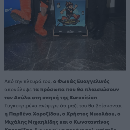
Από την πλευρά του,
ο Φωκάς Ευαγγελινός
αποκάλυψε
τα πρόσωπα που θα πλαισιώσουν
τον Ακύλα στη σκηνή της Eurovision
.
Συγκεκριμένα ανέφερε ότι μαζί του θα βρίσκονται
η Παρθένα Χοροζίδου, ο Χρήστος Νικολάου, ο
Μιχάλης Μιχαηλίδης και ο Κωνσταντίνος
Καρυπίδης
, διαμορφώνοντας ένα πολυεπίπεδο