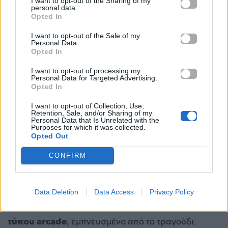
I want to opt-out of the Sharing of my
personal data.
ξεκίνησε τραγουδώντας στον δρόμο και έφτασε να
Opted In
είναι πρώτος στην Ευρώπη».
I want to opt-out of the Sale of my
Personal Data.
Κλείνοντας, τόνισε τον απρόβλεπτο χαρακτήρα του
Opted In
διαγωνισμού: «Η
Eurovision
είναι ένας
I want to opt-out of processing my
διαγωνισμός απρόβλεπτος και όμορφος, που
Personal Data for Targeted Advertising.
Opted In
στηρίζει το διαφορετικό και το όνειρο κάθε
ανθρώπου. Και αυτός είναι ο λόγος που θέλω την
I want to opt-out of Collection, Use,
Retention, Sale, and/or Sharing of my
πρώτη θέση».
Personal Data that Is Unrelated with the
Purposes for which it was collected.
Opted Out
Ψηφιακή εμπειρία και τηλεοπτική
CONFIRM
κάλυψη
Στο πλαίσιο της παρουσίασης, αποκαλύφθηκε
επίσης ότι
η ελληνική συμμετοχή συνοδεύεται
Data Deletion
Data Access
Privacy Policy
από ένα διαδραστικό ηλεκτρονικό παιχνίδι
τύπου arcade
, εμπνευσμένο από το τραγούδι