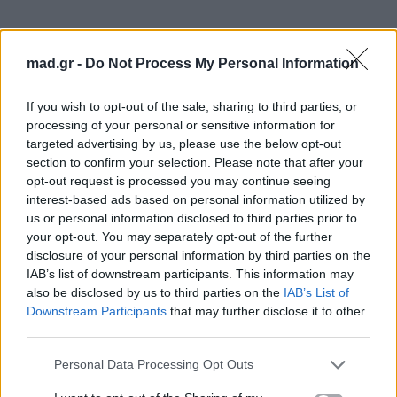
mad.gr -
Do Not Process My Personal Information
If you wish to opt-out of the sale, sharing to third parties, or
processing of your personal or sensitive information for
targeted advertising by us, please use the below opt-out
section to confirm your selection. Please note that after your
opt-out request is processed you may continue seeing
interest-based ads based on personal information utilized by
us or personal information disclosed to third parties prior to
your opt-out. You may separately opt-out of the further
«Εγώ σαν αποτέλεσμα ελπίζω…
θα ήθελα αυτό
disclosure of your personal information by third parties on the
που επιθυμούν όλοι, θα ήθελα την πρώτη θέση
.
IAB’s list of downstream participants. This information may
Όχι για μένα, όχι για την ΕΡΤ αλλά για τον Ακύλα.
also be disclosed by us to third parties on the
IAB’s List of
Downstream Participants
that may further disclose it to other
Γιατί πρεσβεύει ένα όνειρο μιας νέας γενιάς που
third parties.
λέει “Ferto” όχι μόνο επιφανειακά. Ζητάει
πράγματα με ωραίο τρόπο, χαρούμενο τρόπο. Και
Personal Data Processing Opt Outs
αυτό πρεσβεύει ο Ακύλας, ένας άνθρωπος που