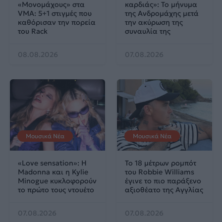
«Μονομάχους» στα
καρδιάς»: Το μήνυμα
VMA: 5+1 στιγμές που
της Ανδρομάχης μετά
καθόρισαν την πορεία
την ακύρωση της
του Rack
συναυλία της
08.08.2026
07.08.2026
Μουσικά Νέα
Μουσικά Νέα
«Love sensation»: Η
Το 18 μέτρων ρομπότ
Madonna και η Kylie
του Robbie Williams
Minogue κυκλοφορούν
έγινε το πιο παράξενο
το πρώτο τους ντουέτο
αξιοθέατο της Αγγλίας
07.08.2026
07.08.2026