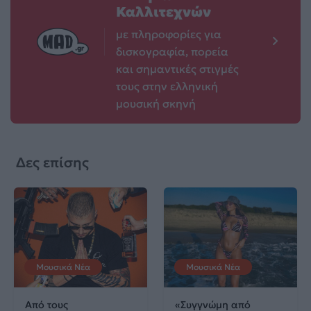
Καλλιτεχνών
με πληροφορίες για
δισκογραφία, πορεία
και σημαντικές στιγμές
τους στην ελληνική
μουσική σκηνή
Δες επίσης
Μουσικά Νέα
Μουσικά Νέα
Από τους
«Συγγνώμη από