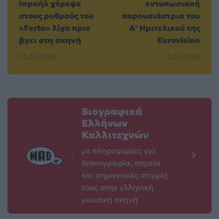
Ισραήλ χόρεψε
εντυπωσιακή
στους ρυθμούς του
παρουσιάστρια του
«Ferto» λίγο πριν
Α’ Ημιτελικού της
βγει στη σκηνή
Eurovision
13.05.2026
13.05.2026
Βιογραφικά
Ελλήνων
Καλλιτεχνών
με πληροφορίες για
δισκογραφία, πορεία
και σημαντικές στιγμές
τους στην ελληνική
μουσική σκηνή