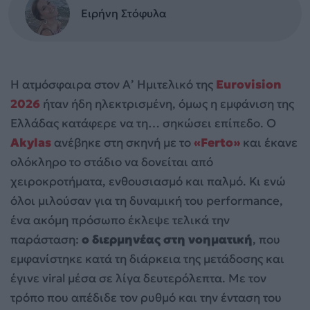
Ειρήνη Στόφυλα
Η ατμόσφαιρα στον Α’ Ημιτελικό της
Eurovision
2026
ήταν ήδη ηλεκτρισμένη, όμως η εμφάνιση της
Ελλάδας κατάφερε να τη… σηκώσει επίπεδο. Ο
Akylas
ανέβηκε στη σκηνή με το
«Ferto»
και έκανε
ολόκληρο το στάδιο να δονείται από
χειροκροτήματα, ενθουσιασμό και παλμό. Κι ενώ
όλοι μιλούσαν για τη δυναμική του performance,
ένα ακόμη πρόσωπο έκλεψε τελικά την
παράσταση:
ο διερμηνέας στη νοηματική
, που
εμφανίστηκε κατά τη διάρκεια της μετάδοσης και
έγινε viral μέσα σε λίγα δευτερόλεπτα. Με τον
τρόπο που απέδιδε τον ρυθμό και την ένταση του