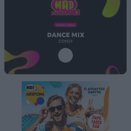
ΠΑΙΖΕΙ ΤΩΡΑ
DANCE MIX
COYOT