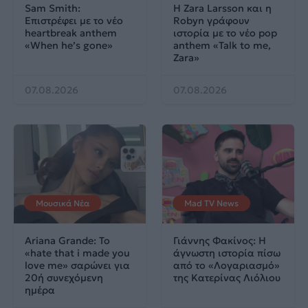
Sam Smith:
Η Zara Larsson και η
Επιστρέφει με το νέο
Robyn γράφουν
heartbreak anthem
ιστορία με το νέο pop
«When he’s gone»
anthem «Talk to me,
Zara»
07.08.2026
07.08.2026
Μουσικά Νέα
Mad TV News
Ariana Grande: Το
Γιάννης Φακίνος: Η
«hate that i made you
άγνωστη ιστορία πίσω
love me» σαρώνει για
από το «Λογαριασμό»
20ή συνεχόμενη
της Κατερίνας Λιόλιου
ημέρα