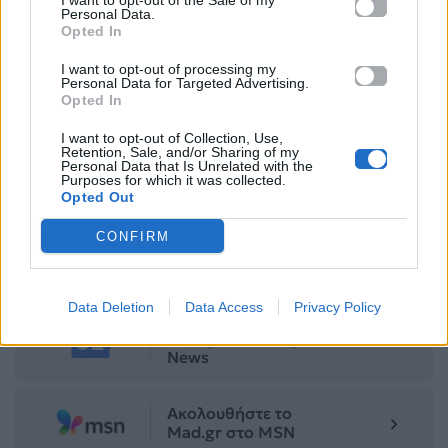
I want to opt-out of the Sale of my
Personal Data.
Opted In
I want to opt-out of processing my
Personal Data for Targeted Advertising.
Opted In
I want to opt-out of Collection, Use,
Για σχόλια, μηνύματα ή φωτογραφικό υλικό
Retention, Sale, and/or Sharing of my
Personal Data that Is Unrelated with the
σχετικά με το
Mad.gr
, επισκεφτείτε μας στο
Purposes for which it was collected.
Facebook
, επικοινωνήστε μέσω
Twitter
ή
Opted Out
ακολουθήστε μας στο
Instagram
.
CONFIRM
Eurovision 2026
Ακύλας
Data Deletion
Data Access
Privacy Policy
Ακολουθήστε το
Mad.gr στο Google
News
Ακολουθήστε το
Mad.gr στο MSN