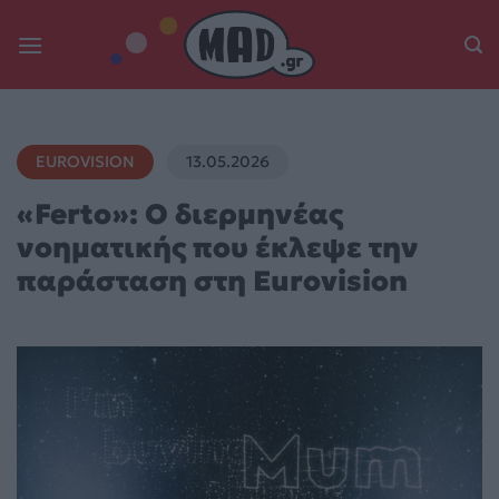
Skip
to
content
EUROVISION
13.05.2026
«Ferto»: Ο διερμηνέας
νοηματικής που έκλεψε την
παράσταση στη Eurovision