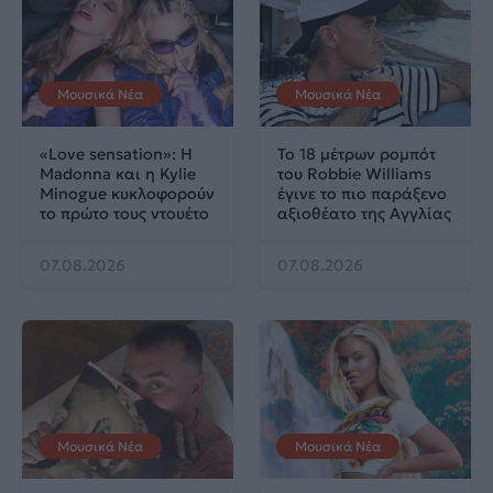
Μουσικά Νέα
Μουσικά Νέα
«Love sensation»: Η
Το 18 μέτρων ρομπότ
Madonna και η Kylie
του Robbie Williams
Minogue κυκλοφορούν
έγινε το πιο παράξενο
το πρώτο τους ντουέτο
αξιοθέατο της Αγγλίας
07.08.2026
07.08.2026
Μουσικά Νέα
Μουσικά Νέα